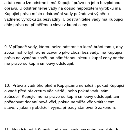
a tuto vadu lze odstranit, má Kupující právo na jeho bezplatnou
opravu. U odstranitelné vady na dosud nepoužitém výrobku má
Kupující právo místo odstranění vady požadovat výměnu
vadného výrobku za bezvadný. U odstranitelné vady má Kupující
dále právo na přiměřenou slevu z kupní ceny.
9. V případě vady, kterou nelze odstranit a která brání tomu, aby
zboží mohlo být řádně užíváno jako zboží bez vady, má Kupující
právo na výměnu zboží, na přiměřenou slevu z kupní ceny anebo
má právo od kupní smlouvy odstoupit.
10. Práva z vadného plnění Kupujícímu nenáleží, pokud Kupující
o vadě před převzetím věci věděl, nebo pokud vadu sám
způsobil. Kupující nemá právo od kupní smlouvy odstoupit, ani
požadovat dodání nové věci, pokud nemůže věc vrátit v tom
stavu, v jakém ji obdržel, vyjma případy stanovené zákonem.
11. Neodstoupí-li Kupující od kupní smlouvy nebo neuplatní-li