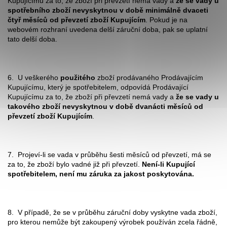
Kupujícímu za to, že zboží při převzetí nemá vady a
že se vady u
spotřebního zboží nevyskytnou v době minimálně dvaceti
čtyř měsíců od převzetí zboží Kupujícím
. Pokud je na
webovém rozhraní uvedena delší záruční doba, pak se uplatní
tato delší doba.
6. U veškerého
použitého
zboží prodávaného Prodávajícím
Kupujícímu, který je spotřebitelem, odpovídá Prodávající
Kupujícímu za to, že zboží při převzetí nemá vady a
že se vady u
takového zboží nevyskytnou v době dvanácti měsíců od
převzetí zboží Kupujícím
.
7. Projeví-li se vada v průběhu šesti měsíců od převzetí, má se
za to, že zboží bylo vadné již při převzetí.
Není-li Kupující
spotřebitelem, není mu záruka za jakost poskytována.
8. V případě, že se v průběhu záruční doby vyskytne vada zboží,
pro kterou nemůže být zakoupený výrobek používán zcela řádně,