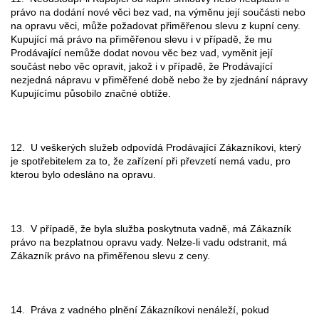
právo na dodání nové věci bez vad, na výměnu její součásti nebo
na opravu věci, může požadovat přiměřenou slevu z kupní ceny.
Kupující má právo na přiměřenou slevu i v případě, že mu
Prodávající nemůže dodat novou věc bez vad, vyměnit její
součást nebo věc opravit, jakož i v případě, že Prodávající
nezjedná nápravu v přiměřené době nebo že by zjednání nápravy
Kupujícímu působilo značné obtíže.
12. U veškerých služeb odpovídá Prodávající Zákazníkovi, který
je spotřebitelem za to, že zařízení při převzetí nemá vadu, pro
kterou bylo odesláno na opravu.
13. V případě, že byla služba poskytnuta vadně, má Zákazník
právo na bezplatnou opravu vady. Nelze-li vadu odstranit, má
Zákazník právo na přiměřenou slevu z ceny.
14. Práva z vadného plnění Zákazníkovi nenáleží, pokud