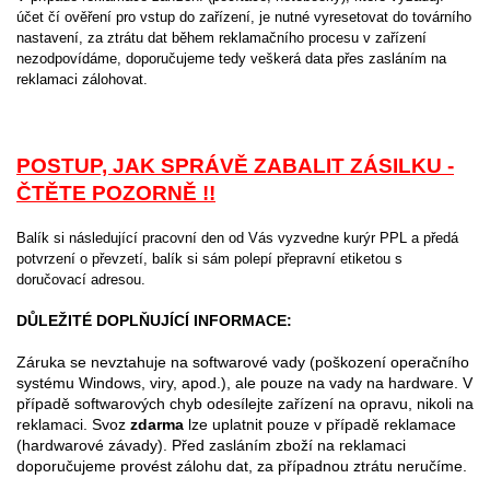
účet čí ověření pro vstup do zařízení, je nutné vyresetovat do továrního
nastavení, za ztrátu dat během reklamačního procesu v zařízení
nezodpovídáme, doporučujeme tedy veškerá data přes zasláním na
reklamaci zálohovat.
POSTUP, JAK SPRÁVĚ ZABALIT ZÁSILKU -
ČTĚTE POZORNĚ !!
Balík si následující pracovní den od Vás vyzvedne kurýr PPL a předá
potvrzení o převzetí, balík si sám polepí přepravní etiketou s
doručovací adresou.
DŮLEŽITÉ DOPLŇUJÍCÍ INFORMACE:
Záruka se nevztahuje na softwarové vady (poškození operačního
systému Windows, viry, apod.), ale pouze na vady na hardware. V
případě softwarových chyb odesílejte zařízení na opravu, nikoli na
reklamaci. Svoz
zdarma
lze uplatnit pouze v případě reklamace
(hardwarové závady). Před zasláním zboží na reklamaci
doporučujeme provést zálohu dat, za případnou ztrátu neručíme.