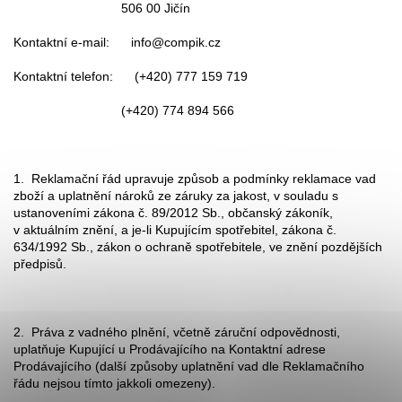
506 00 Jičín
Kontaktní e-mail: info@compik.cz
Kontaktní telefon: (+420) 777 159 719
(+420) 774 894 566
1. Reklamační řád upravuje způsob a podmínky reklamace vad
zboží a uplatnění nároků ze záruky za jakost, v souladu s
ustanoveními zákona č. 89/2012 Sb., občanský zákoník,
v aktuálním znění, a je-li Kupujícím spotřebitel, zákona č.
634/1992 Sb., zákon o ochraně spotřebitele, ve znění pozdějších
předpisů.
2. Práva z vadného plnění, včetně záruční odpovědnosti,
uplatňuje Kupující u Prodávajícího na Kontaktní adrese
Prodávajícího (další způsoby uplatnění vad dle Reklamačního
řádu nejsou tímto jakkoli omezeny).