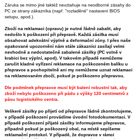
Záruka se mimo jiné taktéž nevztahuje na neodborné zásahy do
PC ze strany zákazníka (např. "rozladěné" nastavení BIOS
setupu, apod.).
Zboží na reklamaci (opravu) je nutné řádně zabalit, aby
nedošlo k poškození při přepravě. Každá zásilka musí
obsahovat adekvátní výplně a deformační zóny. I přes naše
opakované upozornění nám stále zákazníci zasílají velmi
nevhodně a nedostatečně zabalené zásilky (PC volně v
krabici bez výplní, apod). V takovém případě nemůžeme
zaručit kladné vyřízení reklamace na poškozeném balíku u
přepravce a pochopitelně ani my nemůžeme uznat reklamaci
na reklamovaném zboží, pokud je poškozeno přepravou.
Dle podmínek přepravce musí být balení robustní tak, aby
zboží nebylo poškozeno při pádu z výšky 120 centimetrů z
pásu logistického centra.
Veškeré zásilky po přijetí od přepravce řádně zkontrolujeme,
v případě poškození provádíme úvodní fotodokumentaci. V
případě poškození přijaté zásilky informujeme přepravce,
případně pokud je poškozený obal, na místě sepíšeme
reklamační protokol. V případě, že dopravce v rámci