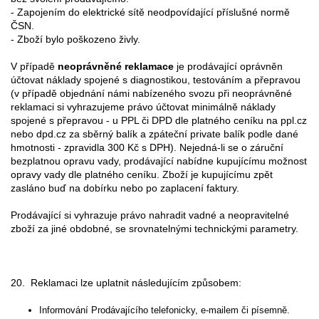
- Zapojením do elektrické sítě neodpovídající příslušné normě
ČSN.
- Zboží bylo poškozeno živly.
V případě
neoprávněné reklamace
je prodávající oprávněn
účtovat náklady spojené s diagnostikou, testováním a přepravou
(v případě objednání námi nabízeného svozu při neoprávněné
reklamaci si vyhrazujeme právo účtovat minimálně náklady
spojené s přepravou - u PPL či DPD dle platného ceníku na ppl.cz
nebo dpd.cz za sběrný balík a zpáteční private balík podle dané
hmotnosti - zpravidla 300 Kč s DPH). Nejedná-li se o záruční
bezplatnou opravu vady, prodávající nabídne kupujícímu možnost
opravy vady dle platného ceníku. Zboží je kupujícímu zpět
zasláno buď na dobírku nebo po zaplacení faktury.
Prodávající si vyhrazuje právo nahradit vadné a neopravitelné
zboží za jiné obdobné, se srovnatelnými technickými parametry.
20. Reklamaci lze uplatnit následujícím způsobem:
Informování Prodávajícího telefonicky, e-mailem či písemně.