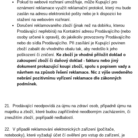
Pokud to webové rozhraní umožňuje, může Kupující pro
oznámení reklamace využít reklamační protokol, který mu bude
zaslán na adresu elektronické pošty nebo je k dispozici ke
stažení na webovém rozhraní.
Doručení reklamovaného zboží (jinak než na dobírku, kterou
Prodávající nepřebírá) na Kontaktní adresu Prodávajícího (nebo
osoby určené k opravě), do jakékoliv provozovny Prodávajícího
nebo do sídla Prodávajícího. Při zasílání je Kupující povinen
zboží zabalit do vhodného obalu tak, aby nedošlo k jeho
poškození či zničení.
Ke zboží je vhodné přiložit doklad o
zakoupení zboží či daňový doklad - fakturu nebo jiný
dokument prokazující koupi zboží, spolu s popisem vady a
návrhem na způsob řešení reklamace. Nic z výše uvedeného
nebrání pozitivnímu vyřízení reklamace dle zákonných
podmínek.
21. Prodávající neodpovídá za újmu na zdraví osob, případně újmu na
majetku a zboží, které budou zapříčiněné neodborným zacházením, či
zneužitím zboží, popřípadě nedbalostí.
22. V případě reklamování elektronických zařízení (počítače,
notebooky), které vyžadují účet čí ověření pro vstup do zařízení, je