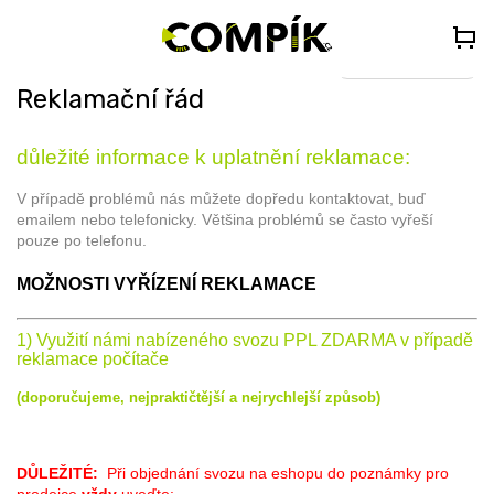
Přejít
🎁
DÁREK K PC NAD 35 000 Kč
– Vyberte si Kingdom Come:
na
Deliverance II nebo Forza Horizon 5 (do poznámky uveďte „KCDII“
nebo „FORZA5“)
obsah
Select Language
▼
Reklamační řád
důležité informace k uplatnění reklamace:
V případě problémů nás můžete dopředu kontaktovat, buď
emailem nebo telefonicky. Většina problémů se často vyřeší
pouze po telefonu.
MOŽNOSTI VYŘÍZENÍ REKLAMACE
1) Využití námi nabízeného svozu PPL ZDARMA v případě
reklamace počítače
(doporučujeme, nejpraktičtější a nejrychlejší způsob)
DŮLEŽITÉ:
Při objednání svozu na eshopu do poznámky pro