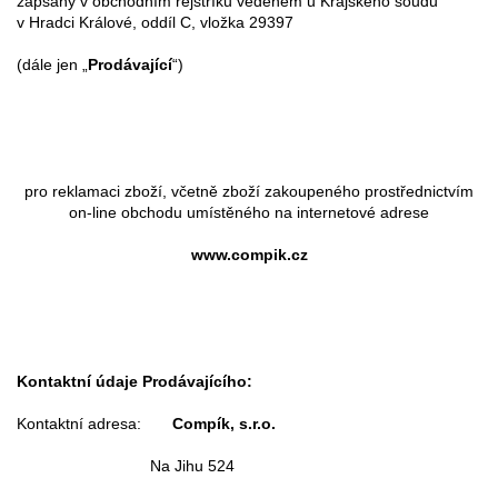
zapsaný v obchodním rejstříku vedeném u Krajského soudu
v Hradci Králové, oddíl C, vložka 29397
(dále jen „
Prodávající
“)
pro reklamaci zboží, včetně zboží zakoupeného prostřednictvím
on-line obchodu umístěného na internetové adrese
www.compik.cz
Kontaktní údaje Prodávajícího:
Kontaktní adresa:
Compík, s.r.o.
Na Jihu 524