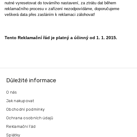
nutné vyresetovat do továrního nastavení, za ztrátu dat během
reklamačního procesu v zařízení nezodpovídáme, doporučujeme
veškerá data přes zasláním k reklamaci zálohovat!
Tento Reklamační řád je platný a účinný od 1. 1. 2015.
Z
á
Důležité informace
p
a
O nás
t
Jak nakupovat
í
Obchodní podmínky
Ochrana osobních údajů
Reklamační řád
Splátky