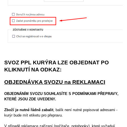
SVOZ PPL KURÝRA LZE OBJEDNAT PO
KLIKNUTÍ NA ODKAZ:
OBJEDNÁVKA SVOZU na REKLAMACI
OBJEDNÁNÍM SVOZU SOUHLASÍTE S PODMÍNKAMI PŘEPRAVY,
KTERÉ JSOU ZDE UVEDENY.
Zboží je nutné řádně zabalit
, balík není nutné popisovat adresami -
kurýr bude mít etiketu pro přepravu.
V případě reklamace zařízení (počítače, notebooky), které vyžadují