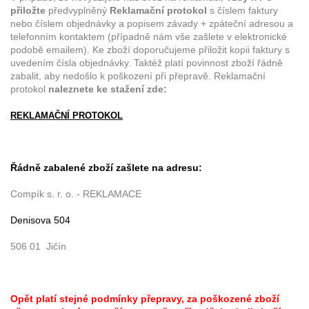
přiložte
předvyplněný
Reklamační protokol
s číslem faktury
nebo číslem objednávky a popisem závady + zpáteční adresou a
telefonním kontaktem (případně nám vše zašlete v elektronické
podobě emailem). Ke zboží doporučujeme přiložit kopii faktury s
uvedením čísla objednávky. Taktéž platí povinnost zboží řádně
zabalit, aby nedošlo k poškození při přepravě. Reklamační
protokol
naleznete ke stažení zde:
REKLAMAČNÍ PROTOKOL
Řádně zabalené zboží zašlete na adresu:
Compík s. r. o. - REKLAMACE
Denisova 504
506 01 Jičín
Opět platí stejné podmínky přepravy, za poškozené zboží