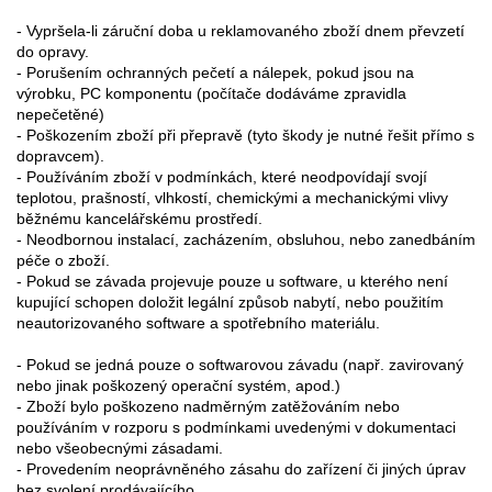
- Vypršela-li záruční doba u reklamovaného zboží dnem převzetí
do opravy.
- Porušením ochranných pečetí a nálepek, pokud jsou na
výrobku, PC komponentu (počítače dodáváme zpravidla
nepečetěné)
- Poškozením zboží při přepravě (tyto škody je nutné řešit přímo s
dopravcem).
- Používáním zboží v podmínkách, které neodpovídají svojí
teplotou, prašností, vlhkostí, chemickými a mechanickými vlivy
běžnému kancelářskému prostředí.
- Neodbornou instalací, zacházením, obsluhou, nebo zanedbáním
péče o zboží.
- Pokud se závada projevuje pouze u software, u kterého není
kupující schopen doložit legální způsob nabytí, nebo použitím
neautorizovaného software a spotřebního materiálu.
- Pokud se jedná pouze o softwarovou závadu (např. zavirovaný
nebo jinak poškozený operační systém, apod.)
- Zboží bylo poškozeno nadměrným zatěžováním nebo
používáním v rozporu s podmínkami uvedenými v dokumentaci
nebo všeobecnými zásadami.
- Provedením neoprávněného zásahu do zařízení či jiných úprav
bez svolení prodávajícího.