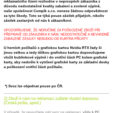
reklamačního řízení rozhodne v neprospěch zákazníka z
důvodu nedostatečné kvality zabalení a zvolené výplně,
naše společnost Compík s.r.o. nenese žádnou odpovědnost
za tyto škody. Toto se týká pouze zásilek přijatých, nikoliv
zásilek zaslaných od nás k zákazníkovi.
UPOZORŇUJEME, ŽE NERUČÍME ZA POŠKOZENÉ ZBOŽÍ PŘI
PŘEPRAVĚ OD ZÁKAZNÍKA K NÁM, NEDOSTATEČNĚ A NEVHODNĚ
ZABALENÉ ZÁSILKY NEBUDOU OD KURÝRA PŘIJATY.
U herních počítačů s grafickou kartou Nvidia RTX řady či
jinou velkou a tedy těžkou grafickou kartou doporučujeme
vložit bublinkové výplně i do vnitřní části PC kolem grafické
karty, aby nedošlo k vytržení grafické karty ze základní desky
a poškození vnitřní části počítače.
*) Svoz lze objednat pouze po ČR.
2) Zboží k nám na reklamaci zašlete vlastní dopravou
(Česká pošta, apod.)
V případě, že nevyužijete náš svoz na reklamaci,
vždy k PC