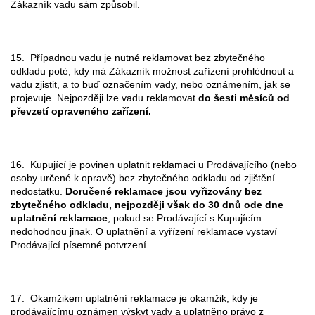
Zákazník vadu sám způsobil.
15. Případnou vadu je nutné reklamovat bez zbytečného
odkladu poté, kdy má Zákazník možnost zařízení prohlédnout a
vadu zjistit, a to buď označením vady, nebo oznámením, jak se
projevuje. Nejpozději lze vadu reklamovat
do šesti měsíců od
převzetí opraveného zařízení.
16. Kupující je povinen uplatnit reklamaci u Prodávajícího (nebo
osoby určené k opravě) bez zbytečného odkladu od zjištění
nedostatku.
Doručené reklamace jsou vyřizovány bez
zbytečného odkladu, nejpozději však do 30 dnů ode dne
uplatnění reklamace
, pokud se Prodávající s Kupujícím
nedohodnou jinak. O uplatnění a vyřízení reklamace vystaví
Prodávající písemné potvrzení.
17. Okamžikem uplatnění reklamace je okamžik, kdy je
prodávajícímu oznámen výskyt vady a uplatněno právo z