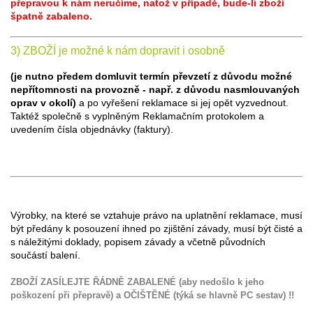
přepravou k nám neručíme, natož v případě, bude-li zboží
špatně zabaleno.
3) ZBOŽÍ je možné k nám dopravit i osobně
(je nutno předem domluvit termín převzetí z důvodu možné
nepřítomnosti na provozně - např. z důvodu nasmlouvaných
oprav v okolí)
a po vyřešení reklamace si jej opět vyzvednout.
Taktéž společně s vyplněným Reklamačním protokolem a
uvedením čísla objednávky (faktury).
Výrobky, na které se vztahuje právo na uplatnění reklamace, musí
být předány k posouzení ihned po zjištění závady, musí být čisté a
s náležitými doklady, popisem závady a včetně původních
součástí balení.
ZBOŽÍ ZASÍLEJTE ŘÁDNĚ ZABALENÉ (aby nedošlo k jeho
poškození při přepravě) a OČIŠTĚNÉ (týká se hlavně PC sestav) !!