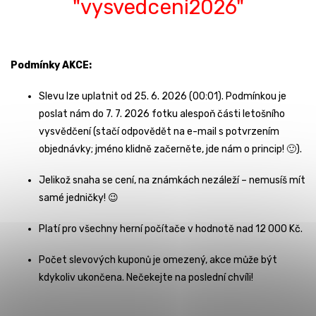
"vysvedceni2026"
Podmínky AKCE:
Slevu lze uplatnit od 25. 6. 2026 (00:01). Podmínkou je
poslat nám do 7. 7. 2026 fotku alespoň části letošního
vysvědčení (stačí odpovědět na e-mail s potvrzením
objednávky; jméno klidně začerněte, jde nám o princip! 🙂).
Jelikož snaha se cení, na známkách nezáleží – nemusíš mít
samé jedničky! 😉
Platí pro všechny herní počítače v hodnotě nad 12 000 Kč.
Počet slevových kuponů je omezený, akce může být
kdykoliv ukončena. Nečekejte na poslední chvíli!