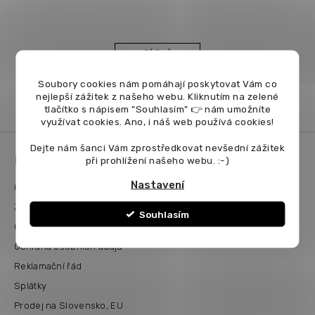
DALŠÍ ČLÁNEK
Soubory cookies nám pomáhají poskytovat Vám co
nejlepší zážitek z našeho webu. Kliknutím na zelené
tlačítko s nápisem "Souhlasím" 👉 nám umožníte
využívat cookies.
Ano, i náš web používá cookies!
Z
Dejte nám šanci Vám zprostředkovat nevšední zážitek
á
Důležité informace
při prohlížení našeho webu. :-)
p
a
Nastavení
O nás
t
Jak nakupovat
í
Souhlasím
Obchodní podmínky
Ochrana osobních údajů
Reklamační řád
Splátky
Prodej na Slovensko, EU