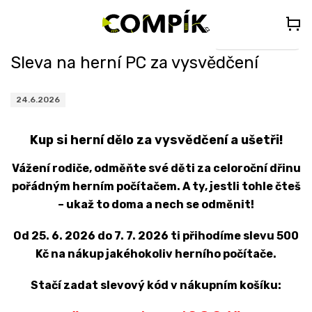
Přejít
🎁
DÁREK K PC NAD 35 000 Kč
– Vyberte si Kingdom Come:
na
Deliverance II nebo Forza Horizon 5 (do poznámky uveďte „KCDII“
nebo „FORZA5“)
obsah
Select Language
▼
Sleva na herní PC za vysvědčení
24.6.2026
Kup si herní dělo za vysvědčení a ušetři!
Vážení rodiče, odměňte své děti za celoroční dřinu
pořádným herním počítačem. A ty, jestli tohle čteš
– ukaž to doma a nech se odměnit!
Od
25. 6. 2026 do 7. 7. 2026
ti přihodíme slevu
500
Kč
na nákup jakéhokoliv herního počítače.
Stačí zadat slevový kód v nákupním košíku: