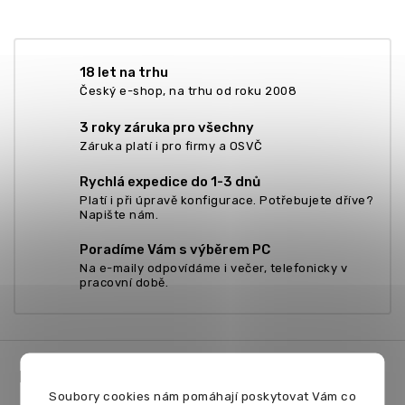
18 let na trhu
Český e-shop, na trhu od roku 2008
3 roky záruka pro všechny
Záruka platí i pro firmy a OSVČ
Rychlá expedice do 1-3 dnů
Platí i při úpravě konfigurace. Potřebujete dříve?
Napište nám.
Poradíme Vám s výběrem PC
Na e-maily odpovídáme i večer, telefonicky v
pracovní době.
Z
á
Důležité informace
p
Soubory cookies nám pomáhají poskytovat Vám co