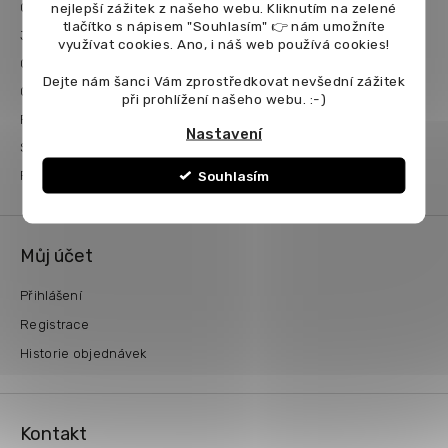
a
nejlepší zážitek z našeho webu. Kliknutím na zelené
O nás
t
tlačítko s nápisem "Souhlasím" 👉 nám umožníte
Jak nakupovat
využívat cookies.
Ano, i náš web používá cookies!
í
Obchodní podmínky
Dejte nám šanci Vám zprostředkovat nevšední zážitek
Ochrana osobních údajů
při prohlížení našeho webu. :-)
Reklamační řád
Nastavení
Splátky
Souhlasím
Prodej na Slovensko, EU
Můj účet
Přihlášení
Registrace
Historie objednávek
Kontakt