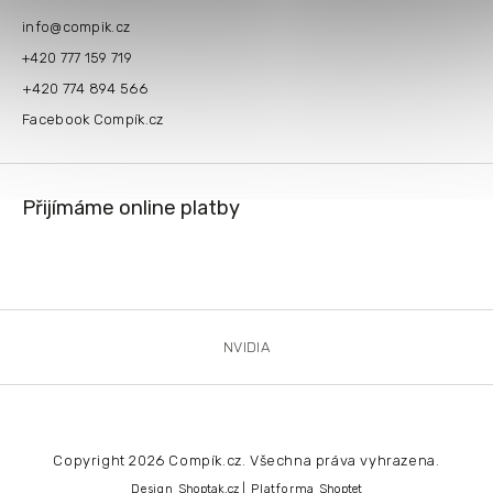
info
@
compik.cz
+420 777 159 719
+420 774 894 566
Facebook Compík.cz
Přijímáme online platby
NVIDIA
Copyright 2026
Compík.cz
. Všechna práva vyhrazena.
Design
Shoptak.cz
| Platforma
Shoptet