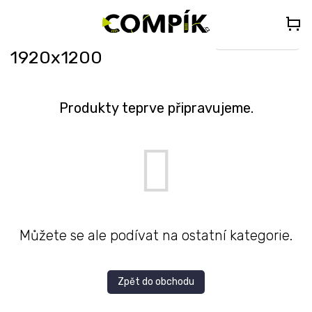
Přejít
🎁
DÁREK K PC NAD 35 000 Kč
– Vyberte si Kingdom Come:
na
Deliverance II nebo Forza Horizon 5 (do poznámky uveďte „KCDII“
nebo „FORZA5“)
obsah
Select Language
▼
1920x1200
Produkty teprve připravujeme.
Můžete se ale podívat na ostatní kategorie.
Zpět do obchodu