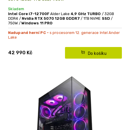
Skladem
Intel Core i7-12700F
Alder Lake
4,9 GHz TURBO
/ 32GB
DDR4 /
Nvidia RTX 5070 12GB GDDR7
/ 1TB NVME
SSD
/
750W /
Windows 11 PRO
Nadupané herní PC -
s procesorem 12. generace Intel Ander
Lake
NOVINKA - grafická karta
Nvidia RTX 5070
* V GAMING PC skříni
42 990 Kč
Do košíku