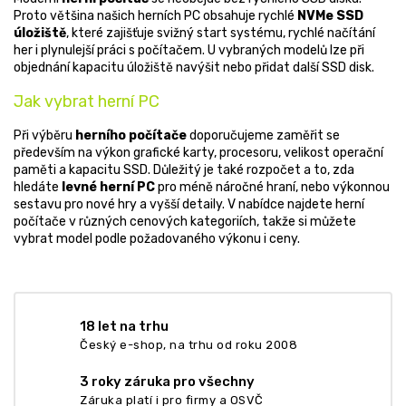
Proto většina našich herních PC obsahuje rychlé
NVMe SSD
úložiště
, které zajišťuje svižný start systému, rychlé načítání
her i plynulejší práci s počítačem. U vybraných modelů lze při
objednání kapacitu úložiště navýšit nebo přidat další SSD disk.
Jak vybrat herní PC
Při výběru
herního počítače
doporučujeme zaměřit se
především na výkon grafické karty, procesoru, velikost operační
paměti a kapacitu SSD. Důležitý je také rozpočet a to, zda
hledáte
levné herní PC
pro méně náročné hraní, nebo výkonnou
sestavu pro nové hry a vyšší detaily. V nabídce najdete herní
počítače v různých cenových kategoriích, takže si můžete
vybrat model podle požadovaného výkonu i ceny.
18 let na trhu
Český e-shop, na trhu od roku 2008
3 roky záruka pro všechny
Záruka platí i pro firmy a OSVČ