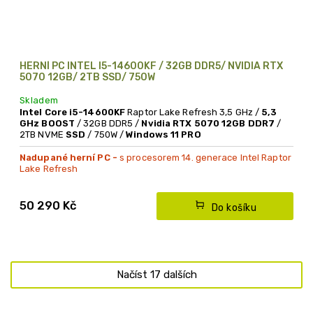
HERNÍ PC INTEL I5-14600KF / 32GB DDR5/ NVIDIA RTX
5070 12GB/ 2TB SSD/ 750W
Skladem
Intel Core i5-14600KF
Raptor Lake Refresh 3,5 GHz /
5,3
GHz BOOST
/ 32GB DDR5 /
Nvidia RTX 5070 12GB DDR7
/
2TB NVME
SSD
/ 750W /
Windows 11 PRO
Nadupané herní PC -
s procesorem 14. generace Intel Raptor
Lake Refresh
* s DDR5 RAMkou
* novinka mezi grafickými kartami
- Nvidia RTX 5070
50 290 Kč
Do košíku
Načíst 17 dalších