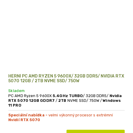
HERNÍ PC AMD RYZEN 5 9600X/ 32GB DDR5/ NVIDIA RTX
5070 12GB / 2TB NVME SSD/ 750W
Skladem
PC AMD Ryzen 5 9600X
5.4GHz TURBO
/ 32GB DDR5/
Nvidia
RTX 5070 12GB GDDR7
/
2TB
NVME SSD/ 750W /
Windows
11 PRO
Speciální nabídka -
velmi výkonný procesor s extrémní
Nvidií RTX 5070
Doporučeno i pro náročné pracovní aplikace