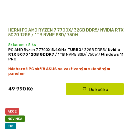
HERNÍ PC AMD RYZEN 7 7700X/ 32GB DDR5/ NVIDIA RTX
5070 12GB / 1TB NVME SSD/ 750W
Skladem > 5 ks
PC AMD Ryzen 7 7700X
5.4GHz TURBO
/ 32GB DDR5/
Nvidia
RTX 5070 12GB GDDR7
/
1TB
NVME SSD/ 750W /
Windows 11
PRO
Nádherná PC skříň ASUS se zakřiveným skleněným
panelem
49 990 Kč
Do košíku
AKCE
NOVINKA
TIP