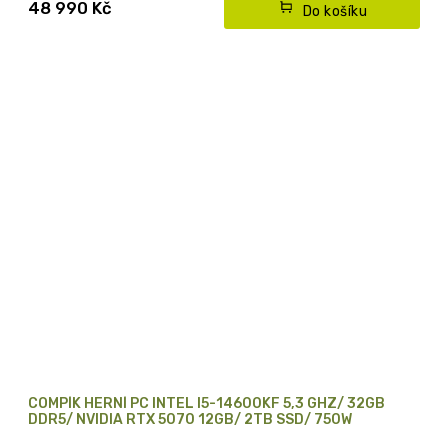
48 990 Kč
Do košíku
COMPÍK HERNÍ PC INTEL I5-14600KF 5,3 GHZ/ 32GB
DDR5/ NVIDIA RTX 5070 12GB/ 2TB SSD/ 750W