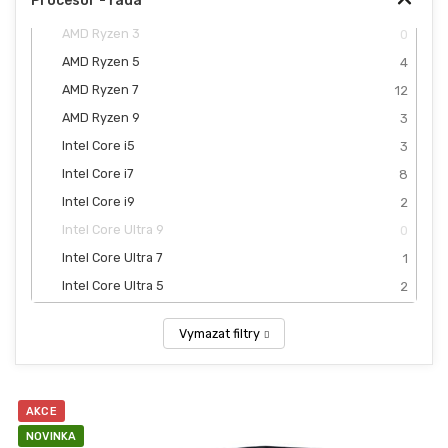
Procesor - řada
AMD Ryzen 3
0
AMD Ryzen 5
4
AMD Ryzen 7
12
AMD Ryzen 9
3
Intel Core i5
3
Intel Core i7
8
Intel Core i9
2
Intel Core Ultra 9
0
Intel Core Ultra 7
1
Intel Core Ultra 5
2
Vymazat filtry
V
ý
AKCE
p
NOVINKA