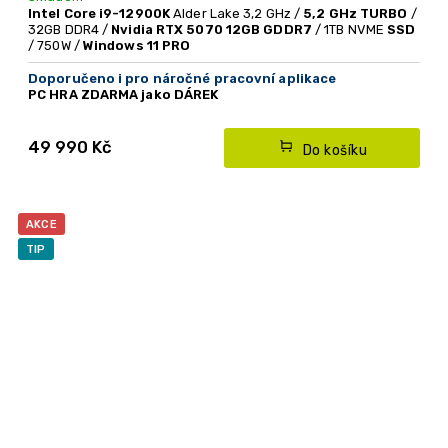
Intel Core i9-12900K
Alder Lake 3,2 GHz /
5,2 GHz TURBO
/
32GB DDR4 /
Nvidia RTX 5070 12GB GDDR7
/ 1TB NVME
SSD
/ 750W /
Windows 11 PRO
Doporučeno i pro náročné pracovní aplikace
PC HRA ZDARMA jako DÁREK
PC hra
Kingdom Come: Deliverance II nebo Forza Horizon
5
49 990 Kč
Do košíku
- akce platí do vyprodání zásob
Speciální limitovaná nabídka v nádherné PC skříni
ASUS se zakřiveným skleněným panelem
AKCE
Extrémní herní PC - s Intel i9 - 12. generace
TIP