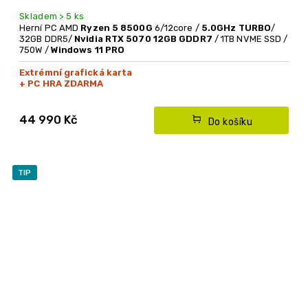
Skladem > 5 ks
Herní PC AMD
Ryzen 5 8500G
6/12core /
5.0GHz TURBO
/
32GB DDR5/
Nvidia RTX 5070 12GB GDDR7
/ 1TB NVME SSD /
750W /
Windows 11 PRO
Extrémní grafická karta
+ PC HRA ZDARMA
44 990 Kč
Do košíku
TIP