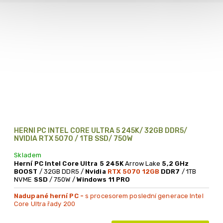
HERNÍ PC INTEL CORE ULTRA 5 245K/ 32GB DDR5/
NVIDIA RTX 5070 / 1TB SSD/ 750W
Skladem
Herní PC Intel Core Ultra 5 245K
Arrow Lake
5,2 GHz
BOOST
/ 32GB DDR5 /
Nvidia
RTX 5070 12GB
DDR7
/ 1TB
NVME
SSD
/ 750W /
Windows 11 PRO
Nadupané herní PC -
s procesorem poslední generace Intel
Core Ultra řady 200
Nadprůměrně výkonná grafika -
Nvidia RTX 5070 s 12GB
GDDR7