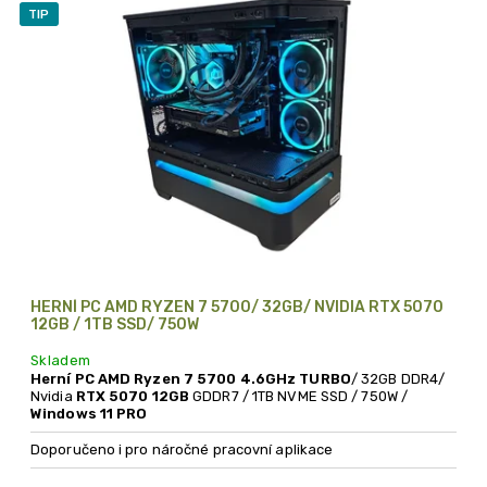
i
TIP
s
p
r
o
d
u
k
t
ů
HERNÍ PC AMD RYZEN 7 5700/ 32GB/ NVIDIA RTX 5070
12GB / 1TB SSD/ 750W
Skladem
Herní PC AMD Ryzen 7 5700 4.6GHz TURBO
/ 32GB DDR4/
Nvidia
RTX 5070 12GB
GDDR7 / 1TB NVME SSD / 750W /
Windows 11 PRO
Doporučeno i pro náročné pracovní aplikace
Skvělý poměr CENA / VÝKON