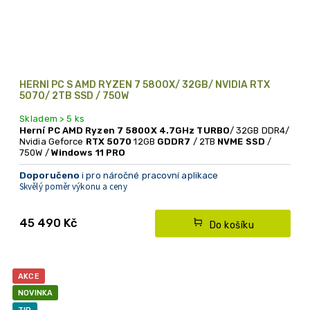
HERNÍ PC S AMD RYZEN 7 5800X/ 32GB/ NVIDIA RTX
5070/ 2TB SSD / 750W
Skladem > 5 ks
Herní PC AMD Ryzen 7 5800X 4.7GHz TURBO
/ 32GB DDR4/
Nvidia Geforce
RTX 5070
12GB
GDDR7
/ 2TB
NVME SSD
/
750W /
Windows 11 PRO
Doporučeno
i pro náročné pracovní aplikace
Skvělý poměr výkonu a ceny
+ PC HRA ZDARMA
45 490 Kč
Do košíku
AKCE
NOVINKA