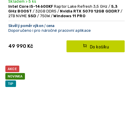
Skladem > 5 ks
Intel Core i5-14600KF
Raptor Lake Refresh 3,5 GHz /
5,3
GHz BOOST
/ 32GB DDR5 /
Nvidia RTX 5070 12GB GDDR7
/
2TB NVME
SSD
/ 750W /
Windows 11 PRO
Skvělý poměr výkon / cena
Doporučeno i pro náročné pracovní aplikace
49 990 Kč
Do košíku
AKCE
NOVINKA
TIP