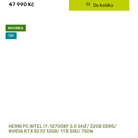
* s DDR5 RAM a luxusní PC skříní ASUS
47 990 Kč
Do košíku
NOVINKA
TIP
HERNÍ PC INTEL I7-12700KF 5,0 GHZ/ 32GB DDR5/
NVIDIA RTX 5070 12GB/ 1TB SSD/ 750W