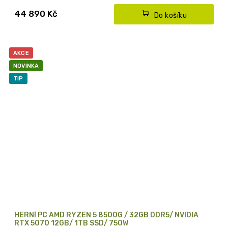
* s DDR5 RAMkou
44 890 Kč
Do košíku
AKCE
NOVINKA
TIP
HERNÍ PC AMD RYZEN 5 8500G / 32GB DDR5/ NVIDIA
RTX 5070 12GB/ 1TB SSD/ 750W