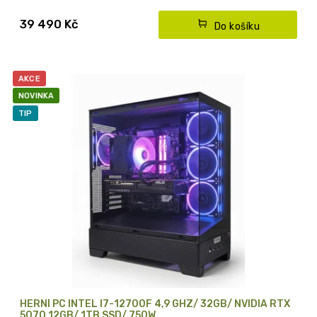
PC hra ZDARMA - dle výběru
39 490 Kč
Do košíku
AKCE
NOVINKA
TIP
HERNÍ PC INTEL I7-12700F 4,9 GHZ/ 32GB/ NVIDIA RTX
5070 12GB/ 1TB SSD/ 750W