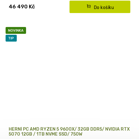
Core Ultra řady 200
Nadupaná grafika -
Nvidia RTX 5070 s 12GB GDDR7
46 490 Kč
Do košíku
* s DDR5 RAM a luxusní PC skříní ASUS
NOVINKA
TIP
HERNÍ PC AMD RYZEN 5 9600X/ 32GB DDR5/ NVIDIA RTX
5070 12GB / 1TB NVME SSD/ 750W