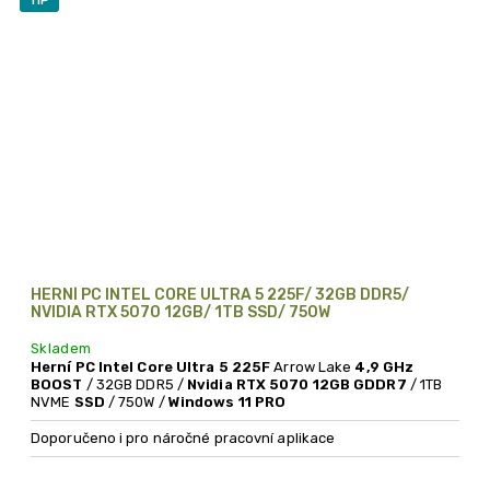
TIP
HERNÍ PC INTEL CORE ULTRA 5 225F/ 32GB DDR5/
NVIDIA RTX 5070 12GB/ 1TB SSD/ 750W
Skladem
Herní PC Intel Core Ultra 5 225F
Arrow Lake
4,9 GHz
BOOST
/ 32GB DDR5 /
Nvidia RTX 5070 12GB GDDR7
/ 1TB
NVME
SSD
/ 750W /
Windows 11 PRO
Doporučeno i pro náročné pracovní aplikace
Nadupané herní PC -
s procesorem poslední generace Intel