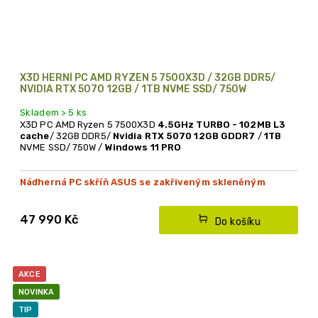
X3D HERNÍ PC AMD RYZEN 5 7500X3D / 32GB DDR5/
NVIDIA RTX 5070 12GB / 1TB NVME SSD/ 750W
Skladem > 5 ks
X3D PC AMD Ryzen 5 7500X3D
4.5GHz TURBO - 102MB L3
cache
/ 32GB DDR5/
Nvidia RTX 5070 12GB GDDR7
/
1TB
NVME SSD/ 750W /
Windows 11 PRO
Nádherná PC skříň ASUS se zakřiveným skleněným
panelem
Špičková Nvidia RTX 5070 s 12GB pamětí GDDR7
47 990 Kč
Do košíku
AKCE
NOVINKA
TIP