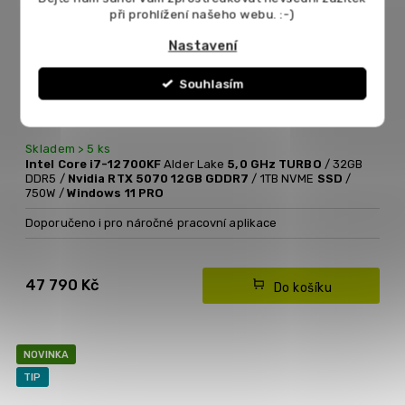
při prohlížení našeho webu. :-)
Nastavení
Souhlasím
HERNÍ PC INTEL I7-12700KF 5,0 GHZ/ 32GB DDR5/
NVIDIA RTX 5070 12GB/ 1TB SSD/ 750W
Skladem > 5 ks
Intel Core i7-12700KF
Alder Lake
5,0 GHz TURBO
/ 32GB
DDR5 /
Nvidia RTX 5070 12GB GDDR7
/ 1TB NVME
SSD
/
750W /
Windows 11 PRO
Doporučeno i pro náročné pracovní aplikace
Nadupané herní PC -
s procesorem 12. generace Intel Ander
Lake
(varianta s DDR5 pamětí)
NOVINKA - grafická karta
Nvidia RTX 5070
12GB GDDR7
47 790 Kč
Do košíku
* V GAMING PC skříni
NOVINKA
TIP