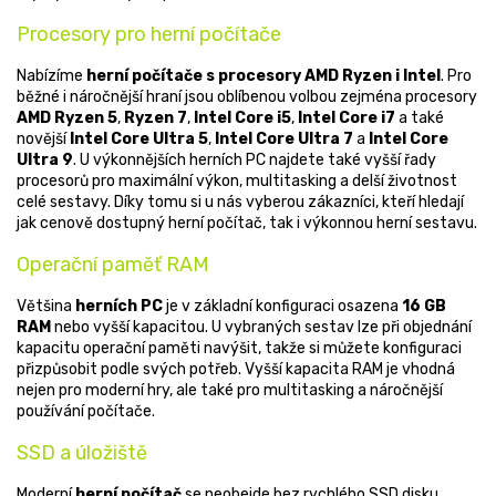
Procesory pro herní počítače
Nabízíme
herní počítače s procesory AMD Ryzen i Intel
. Pro
běžné i náročnější hraní jsou oblíbenou volbou zejména procesory
AMD Ryzen 5
,
Ryzen 7
,
Intel Core i5
,
Intel Core i7
a také
novější
Intel Core Ultra 5
,
Intel Core Ultra 7
a
Intel Core
Ultra 9
. U výkonnějších herních PC najdete také vyšší řady
procesorů pro maximální výkon, multitasking a delší životnost
celé sestavy. Díky tomu si u nás vyberou zákazníci, kteří hledají
jak cenově dostupný herní počítač, tak i výkonnou herní sestavu.
Operační paměť RAM
Většina
herních PC
je v základní konfiguraci osazena
16 GB
RAM
nebo vyšší kapacitou. U vybraných sestav lze při objednání
kapacitu operační paměti navýšit, takže si můžete konfiguraci
přizpůsobit podle svých potřeb. Vyšší kapacita RAM je vhodná
nejen pro moderní hry, ale také pro multitasking a náročnější
používání počítače.
SSD a úložiště
Moderní
herní počítač
se neobejde bez rychlého SSD disku.