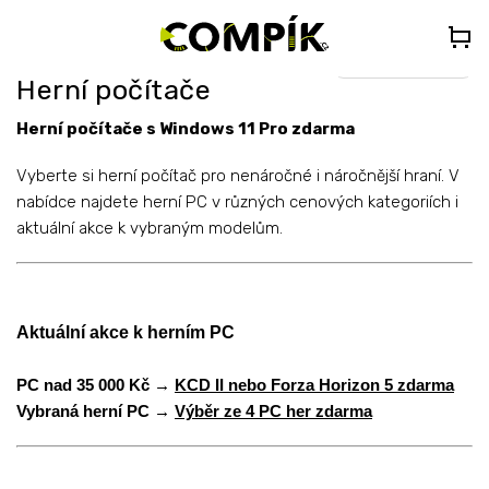
Přejít
🎁
DÁREK K PC NAD 35 000 Kč
– Vyberte si Kingdom Come:
na
Deliverance II nebo Forza Horizon 5 (do poznámky uveďte „KCDII“
nebo „FORZA5“)
obsah
Select Language
▼
Herní počítače
Herní počítače s Windows 11 Pro zdarma
Vyberte si herní počítač pro nenáročné i náročnější hraní. V
nabídce najdete herní PC v různých cenových kategoriích i
aktuální akce k vybraným modelům.
Aktuální akce k herním PC
PC nad 35 000 Kč →
KCD II nebo Forza Horizon 5 zdarma
Vybraná herní PC →
Výběr ze 4 PC her zdarma