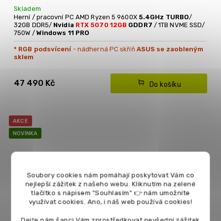
Skladem
Herní / pracovní PC AMD Ryzen 5 9600X
5.4GHz TURBO
/
32GB DDR5/
Nvidia
RTX 5070 12GB
GDDR7
/ 1TB NVME SSD/
750W /
Windows 11 PRO
* RGB podsvícení
- nádherná PC skříň
ASUS se zaobleným
sklem
* Výkonná Nvidia RTX 5070 12GB GDDR7
47 490 Kč
Do košíku
AKCE
NOVINKA
Soubory cookies nám pomáhají poskytovat Vám co
nejlepší zážitek z našeho webu. Kliknutím na zelené
tlačítko s nápisem "Souhlasím" 👉 nám umožníte
využívat cookies.
Ano, i náš web používá cookies!
Dejte nám šanci Vám zprostředkovat nevšední zážitek