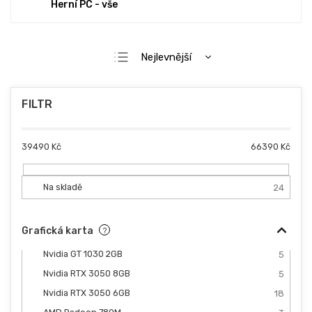
Herní PC - vše
Ř
Nejlevnější
a
Nejdražší
z
e
Nejprodávanější
n
Abecedně
í
p
39490
Kč
66390
Kč
r
o
d
Na skladě
24
u
k
Grafická karta
?
t
ů
Nvidia GT 1030 2GB
5
Nvidia RTX 3050 8GB
5
Nvidia RTX 3050 6GB
18