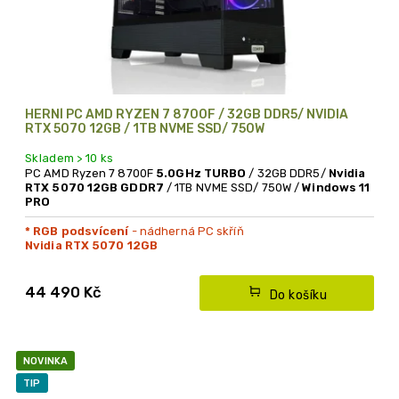
HERNÍ PC AMD RYZEN 7 8700F / 32GB DDR5/ NVIDIA
RTX 5070 12GB / 1TB NVME SSD/ 750W
Skladem > 10 ks
PC AMD Ryzen 7 8700F
5.0GHz TURBO
/ 32GB DDR5/
Nvidia
RTX 5070 12GB GDDR7
/ 1TB NVME SSD/ 750W /
Windows 11
PRO
* RGB podsvícení
- nádherná PC skříň
Nvidia RTX 5070 12GB
44 490 Kč
Do košíku
NOVINKA
TIP