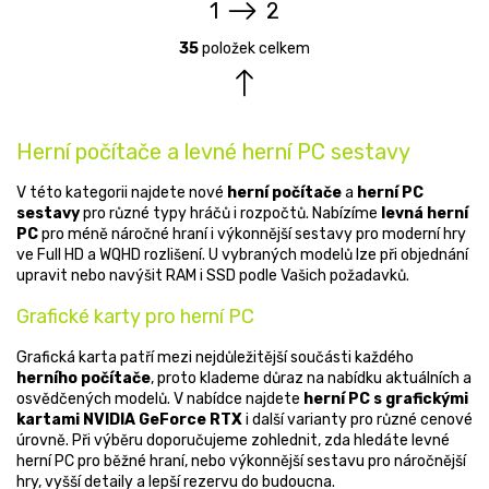
1
2
O
S
v
t
35
položek celkem
l
r
á
á
d
n
a
k
c
Herní počítače a levné herní PC sestavy
o
í
v
p
V této kategorii najdete nové
herní počítače
a
herní PC
á
r
sestavy
pro různé typy hráčů i rozpočtů. Nabízíme
levná herní
n
v
PC
pro méně náročné hraní i výkonnější sestavy pro moderní hry
í
k
ve Full HD a WQHD rozlišení. U vybraných modelů lze při objednání
y
upravit nebo navýšit RAM i SSD podle Vašich požadavků.
v
ý
Grafické karty pro herní PC
p
i
Grafická karta patří mezi nejdůležitější součásti každého
s
herního počítače
, proto klademe důraz na nabídku aktuálních a
u
osvědčených modelů. V nabídce najdete
herní PC s grafickými
kartami NVIDIA GeForce RTX
i další varianty pro různé cenové
úrovně. Při výběru doporučujeme zohlednit, zda hledáte levné
herní PC pro běžné hraní, nebo výkonnější sestavu pro náročnější
hry, vyšší detaily a lepší rezervu do budoucna.