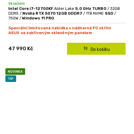
Skladem
Intel Core i7-12700KF
Alder Lake
5,0 GHz TURBO
/ 32GB
DDR5 /
Nvidia RTX 5070 12GB GDDR7
/ 1TB NVME
SSD
/
750W /
Windows 11 PRO
Speciální limitovaná nabídka v nádherné PC skříni
ASUS se zakřiveným skleněným panelem
47 990 Kč
Do košíku
NOVINKA
TIP