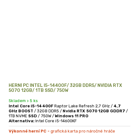
HERNÍ PC INTEL I5-14400F/ 32GB DDR5/ NVIDIA RTX
5070 12GB/ 1TB SSD/ 750W
Skladem > 5 ks
Intel Core i5-14400F
Raptor Lake Refresh 2,7 GHz /
4,7
GHz BOOST
/ 32GB DDR5 /
Nvidia RTX 5070 12GB GDDR7
/
1TB NVME
SSD
/ 750W /
Windows 11 PRO
Alternativa:
Intel Core i5-14600KF
Výkonné herní PC -
grafická karta pro náročné hráče
Doporučeno i pro náročné pracovní aplikace