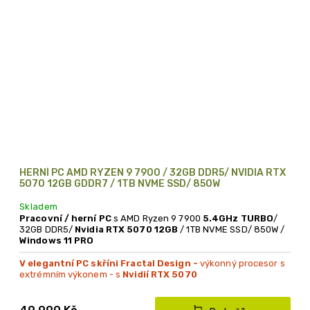
HERNÍ PC AMD RYZEN 9 7900 / 32GB DDR5/ NVIDIA RTX
5070 12GB GDDR7 / 1TB NVME SSD/ 850W
Skladem
Pracovní / herní PC
s AMD Ryzen 9 7900
5.4GHz TURBO
/
32GB DDR5/
Nvidia RTX 5070 12GB
/ 1TB NVME SSD/ 850W /
Windows 11 PRO
V elegantní PC skříni Fractal Design -
výkonný procesor s
extrémním výkonem - s
Nvidií RTX 5070
49 990 Kč