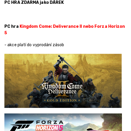
PC HRA ZDARMA jako DÁREK
PC hra
Kingdom Come: Deliverance II nebo Forza Horizon
5
- akce platí do vyprodání zásob