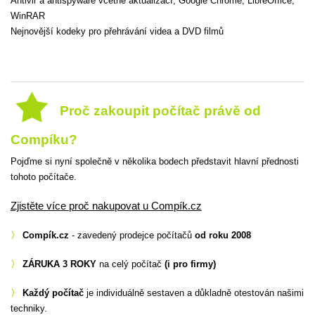
Antivir a antispyware včetně aktualizací, Google Chrome, LibreOffice,
WinRAR
Nejnovější kodeky pro přehrávání videa a DVD filmů
Proč zakoupit počítač právě od
Compíku?
Pojďme si nyní společně v několika bodech představit hlavní přednosti
tohoto počítače.
Zjistěte více proč nakupovat u Compík.cz
〉
Compík.cz
- zavedený prodejce počítačů
od roku 2008
〉
ZÁRUKA 3 ROKY
na celý počítač
(i pro firmy)
〉
Každý počítač
je individuálně sestaven a důkladně otestován našimi
techniky.