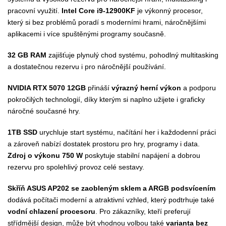
pracovní využití.
Intel Core i9-12900KF
je výkonný procesor,
který si bez problémů poradí s moderními hrami, náročnějšími
aplikacemi i více spuštěnými programy současně.
32 GB RAM
zajišťuje plynulý chod systému, pohodlný multitasking
a dostatečnou rezervu i pro náročnější používání.
NVIDIA RTX 5070 12GB
přináší
výrazný herní výkon
a podporu
pokročilých technologií, díky kterým si naplno užijete i graficky
náročné současné hry.
1TB SSD
urychluje start systému, načítání her i každodenní práci
a zároveň nabízí dostatek prostoru pro hry, programy i data.
Zdroj o výkonu 750 W
poskytuje stabilní napájení a dobrou
rezervu pro spolehlivý provoz celé sestavy.
Skříň ASUS AP202 se zaobleným sklem a ARGB podsvícením
dodává počítači moderní a atraktivní vzhled, který podtrhuje také
vodní chlazení procesoru
. Pro zákazníky, kteří preferují
střídmější design, může být vhodnou volbou také
varianta bez