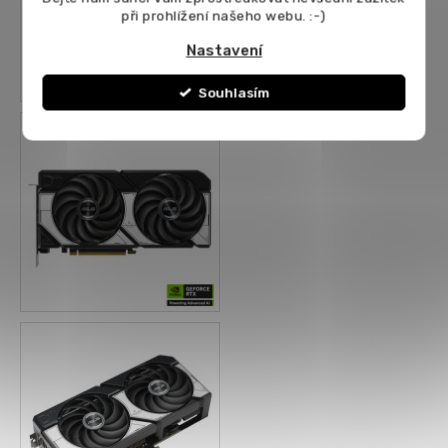
při prohlížení našeho webu. :-)
Nastavení
Souhlasím