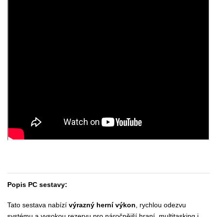
Popis PC sestavy:
Tato sestava nabízí
výrazný herní výkon
, rychlou odezvu
systému a vysokou rezervu pro náročnější hraní, multitasking i