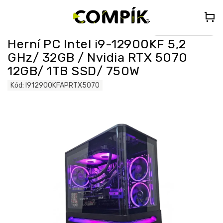
Přejít
🎁
DÁREK K PC NAD 35 000 Kč
– Vyberte si Kingdom Come:
na
Deliverance II nebo Forza Horizon 5 (do poznámky uveďte „KCDII“
nebo „FORZA5“)
obsah
Select Language
▼
Herní PC Intel i9-12900KF 5,2
GHz/ 32GB / Nvidia RTX 5070
12GB/ 1TB SSD/ 750W
Kód:
I912900KFAPRTX5070