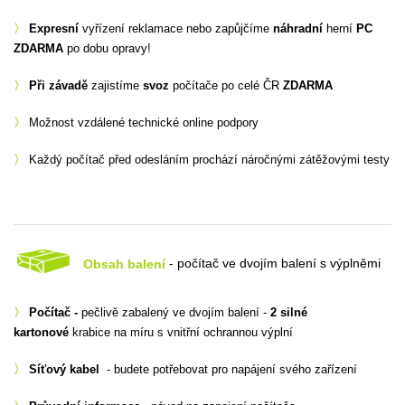
〉
Expresní
vyřízení reklamace nebo zapůjčíme
náhradní
herní
PC
ZDARMA
po dobu opravy!
〉
Při závadě
zajistíme
svoz
počítače po celé ČR
ZDARMA
〉
Možnost vzdálené technické online podpory
〉
Každý počítač před odesláním prochází náročnými zátěžovými testy
Obsah balení
- počítač ve dvojím balení s výplněmi
〉
Počítač -
pečlivě zabalený ve dvojím balení -
2 silné
kartonové
krabice na míru s vnitřní ochrannou výplní
〉
Síťový kabel
- budete potřebovat pro napájení svého zařízení