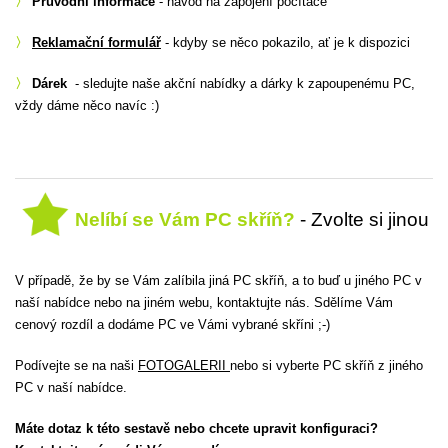
〉
Průvodní informace
- návod na zapojení počítače
〉
Reklamační formulář
- kdyby se něco pokazilo, ať je k dispozici
〉
Dárek
- sledujte naše akční nabídky a dárky k zapoupenému PC,
vždy dáme něco navíc :)
Nelíbí se Vám PC skříň?
- Zvolte si jinou
V případě, že by se Vám zalíbila jiná PC skříň, a to buď u jiného PC v
naší nabídce nebo na jiném webu, kontaktujte nás. Sdělíme Vám
cenový rozdíl a dodáme PC ve Vámi vybrané skříni ;-)
Podívejte se na naši
FOTOGALERII
nebo si vyberte PC skříň z jiného
PC v naší nabídce.
Máte dotaz k této sestavě nebo chcete upravit konfiguraci?