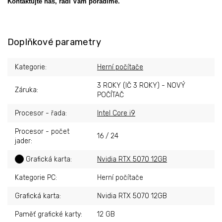
Kontaktujte nás, rádi Vám poradíme.
Doplňkové parametry
Kategorie
:
Herní počítače
3 ROKY (IČ 3 ROKY) - NOVÝ
Záruka
:
POČÍTAČ
Procesor - řada
:
Intel Core i9
Procesor - počet
16 / 24
jader
:
?
Grafická karta
:
Nvidia RTX 5070 12GB
Kategorie PC
:
Herní počítače
Grafická karta
:
Nvidia RTX 5070 12GB
Paměť grafické karty
:
12 GB