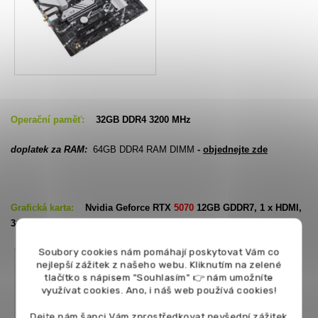
Operační paměť:
32GB DDR4 3200 MHz
doplatek za RAM:
64GB DDR4 RAM DIMM
-
objednejte zde
Grafická karta:
Nvidia Geforce RTX
5070
12GB GDDR7, 1 x HDMI,
3 x DisplayPort
Soubory cookies nám pomáhají poskytovat Vám co
nejlepší zážitek z našeho webu. Kliknutím na zelené
tlačítko s nápisem "Souhlasím" 👉 nám umožníte
využívat cookies.
Ano, i náš web používá cookies!
Dejte nám šanci Vám zprostředkovat nevšední zážitek