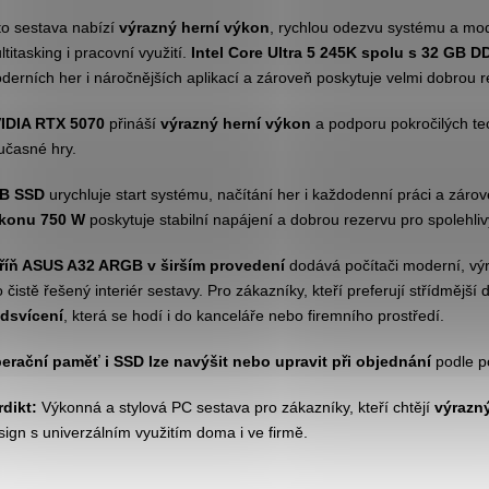
to sestava nabízí
výrazný herní výkon
, rychlou odezvu systému a mod
ltitasking i pracovní využití.
Intel Core Ultra 5 245K spolu s 32 GB 
derních her i náročnějších aplikací a zároveň poskytuje velmi dobrou r
IDIA RTX 5070
přináší
výrazný herní výkon
a podporu pokročilých tech
učasné hry.
B SSD
urychluje start systému, načítání her i každodenní práci a zárov
konu 750 W
poskytuje stabilní napájení a dobrou rezervu pro spolehliv
říň ASUS A32 ARGB v širším provedení
dodává počítači moderní, výr
o čistě řešený interiér sestavy. Pro zákazníky, kteří preferují střídměj
dsvícení
, která se hodí i do kanceláře nebo firemního prostředí.
erační paměť i SSD lze navýšit nebo upravit při objednání
podle p
rdikt:
Výkonná a stylová PC sestava pro zákazníky, kteří chtějí
výrazn
sign s univerzálním využitím doma i ve firmě.