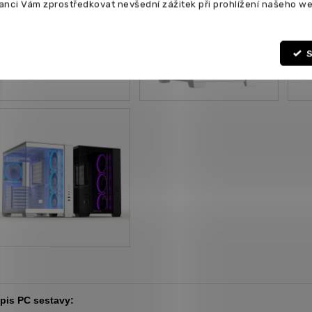
anci Vám zprostředkovat nevšední zážitek při prohlížení našeho we
S
pis PC sestavy: