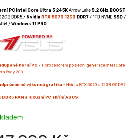
erní PC Intel Core Ultra 5 245K
Arrow Lake
5,2 GHz BOOST
 32GB DDR5 /
Nvidia
RTX 5070 12GB
DDR7
/ 1TB NVME
SSD
/
50W /
Windows 11 PRO
adupané herní PC -
s procesorem poslední generace Intel Core
tra řady 200
adprůměrně výkonná grafika -
Nvidia RTX 5070 s 12GB GDDR7
 s DDR5 RAM a luxusní PC skříní ASUS
kladem