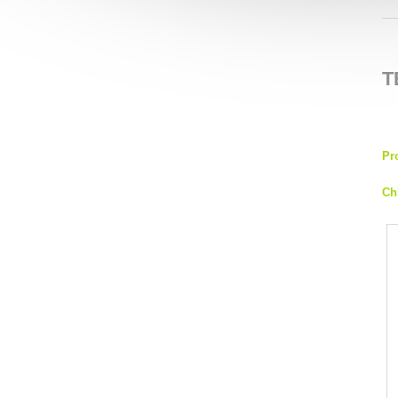
T
Pr
Ch