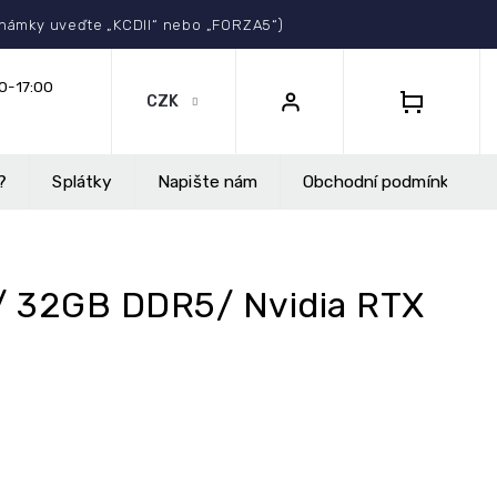
Select Language
▼
známky uveďte „KCDII“ nebo „FORZA5“)
CZK
NÁKUPNÍ
KOŠÍK
?
Splátky
Napište nám
Obchodní podmínky
K/ 32GB DDR5/ Nvidia RTX