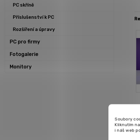
PC skříně
Příslušenství k PC
Re
Rozšíření a úpravy
PC pro firmy
Fotogalerie
Monitory
Ná
Soubory coo
Kliknutím n
i náš web p