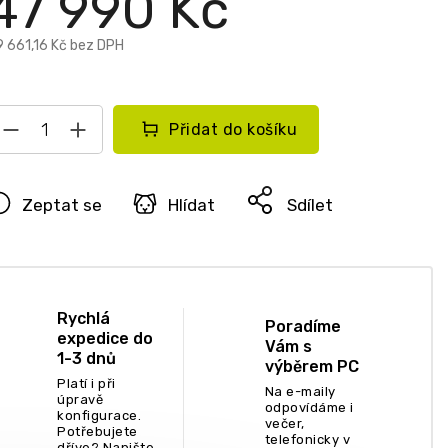
47 990 Kč
 661,16 Kč bez DPH
Přidat do košíku
Zeptat se
Hlídat
Sdílet
Rychlá
Poradíme
expedice do
Vám s
1-3 dnů
výběrem PC
Platí i při
Na e-maily
úpravě
odpovídáme i
konfigurace.
večer,
Potřebujete
telefonicky v
dříve? Napište