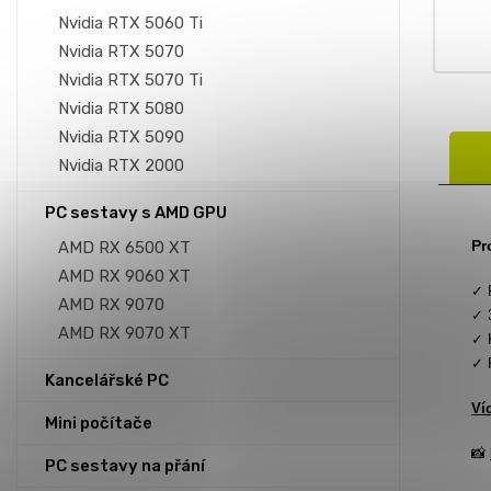
Nvidia RTX 5060 Ti
Nvidia RTX 5070
Nvidia RTX 5070 Ti
Nvidia RTX 5080
Nvidia RTX 5090
Nvidia RTX 2000
PC sestavy s AMD GPU
Pr
AMD RX 6500 XT
AMD RX 9060 XT
✓ 
AMD RX 9070
✓ 
AMD RX 9070 XT
✓ 
✓ 
Kancelářské PC
Ví
Mini počítače
📸
PC sestavy na přání