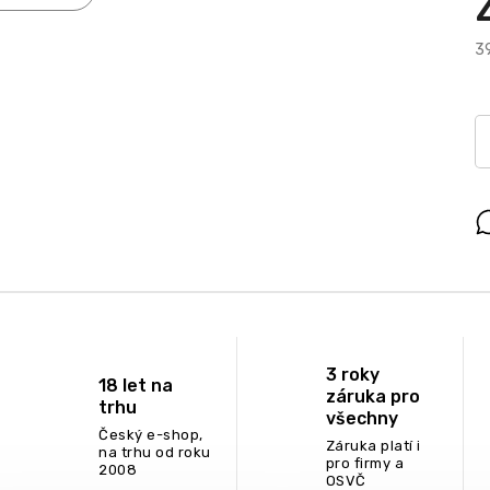
39
3 roky
18 let na
záruka pro
trhu
všechny
Český e-shop,
Záruka platí i
na trhu od roku
pro firmy a
2008
OSVČ