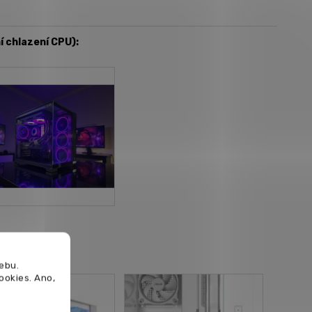
í chlazení CPU):
ebu.
cookies.
Ano,