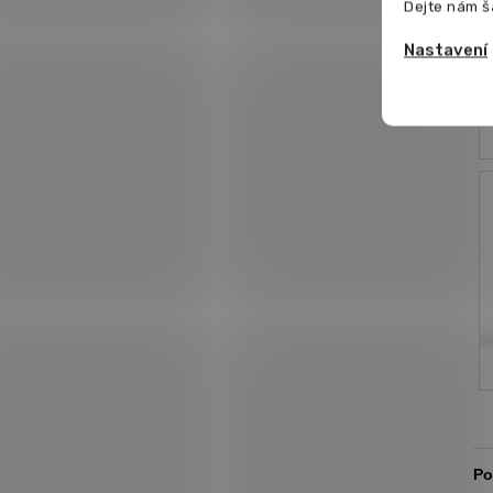
Dejte nám š
Nastavení
Po