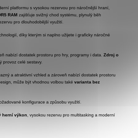
erní platformu s vysokou rezervou pro náročnější hraní,
DDR5 RAM
zajišťuje svižný chod systému, plynulý běh
ezervu pro dlouhodobější využití.
nologií, díky kterým si naplno užijete i graficky náročné
eň nabízí dostatek prostoru pro hry, programy i data.
Zdroj o
ý provoz celé sestavy.
azný a atraktivní vzhled a zároveň nabízí dostatek prostoru
ší design, může být vhodnou volbou také
varianta bez
ožadované konfigurace a způsobu využití.
ý herní výkon
, vysokou rezervu pro multitasking a moderní