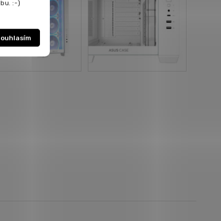
bu. :-)
ouhlasím