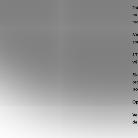
Ta
mu
mo
NV
so
1T
vý
Sk
pr
po
Op
Ve
de