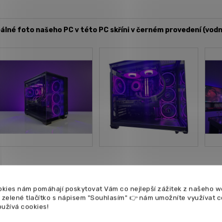
álné foto našeho PC v této PC skříni v černém provedení (vodn
dherná ASUS PC skříň:
kies nám pomáhají poskytovat Vám co nejlepší zážitek z našeho w
a zelené tlačítko s nápisem "Souhlasím" 👉 nám umožníte využívat 
oužívá cookies!