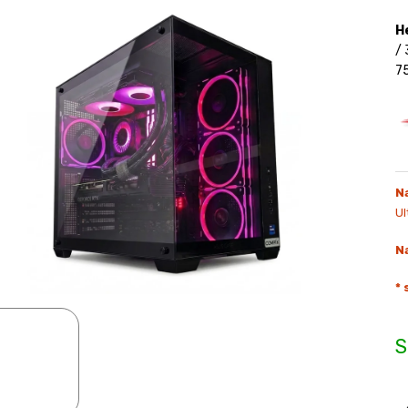
H
/
7
N
Ul
N
*
S