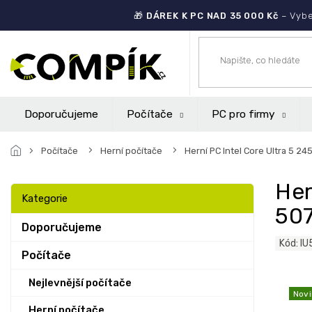
Přejít
🎁
DÁREK K PC NAD 35 000 Kč
– Vybe
na
obsah
Doporučujeme
Počítače
PC pro firmy
Počítače
Herní počítače
Herní PC Intel Core Ultra 5 2
P
Her
o
Přeskočit
Kategorie
s
kategorie
507
t
Doporučujeme
r
Kód:
IU
a
Počítače
n
n
Nejlevnější počítače
Novi
í
Herní počítače