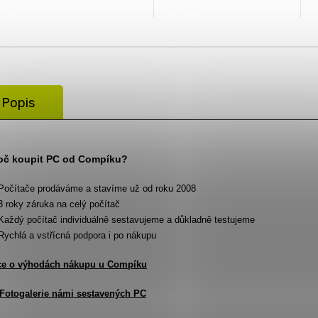
Popis
oč koupit PC od Compíku?
Počítače prodáváme a stavíme už od roku 2008
3 roky záruka na celý počítač
Každý počítač individuálně sestavujeme a důkladně testujeme
Rychlá a vstřícná podpora i po nákupu
ce o výhodách nákupu u Compíku
Fotogalerie námi sestavených PC