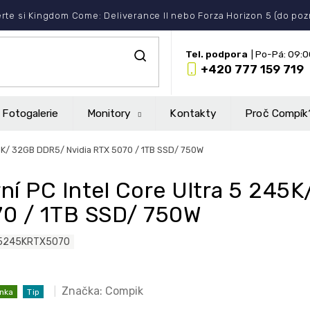
rte si Kingdom Come: Deliverance II nebo Forza Horizon 5 (do po
+420 777 159 719
Fotogalerie
Monitory
Kontakty
Proč Compík
45K/ 32GB DDR5/ Nvidia RTX 5070 / 1TB SSD/ 750W
ní PC Intel Core Ultra 5 245
0 / 1TB SSD/ 750W
5245KRTX5070
Značka:
Compik
nka
Tip