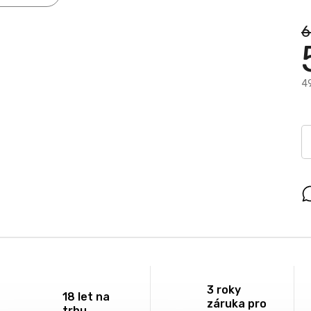
6
4
3 roky
18 let na
záruka pro
trhu