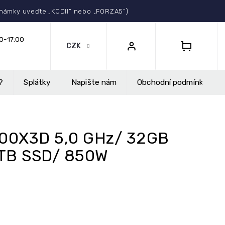
Select Language
▼
známky uveďte „KCDII“ nebo „FORZA5“)
CZK
NÁKUPNÍ
KOŠÍK
?
Splátky
Napište nám
Obchodní podmínky
800X3D 5,0 GHz/ 32GB
2TB SSD/ 850W