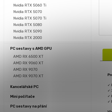
Nvidia RTX 5060 Ti
Nvidia RTX 5070
Nvidia RTX 5070 Ti
Nvidia RTX 5080
Nvidia RTX 5090
Nvidia RTX 2000
PC sestavy s AMD GPU
AMD RX 6500 XT
AMD RX 9060 XT
AMD RX 9070
Pr
AMD RX 9070 XT
✓ 
Kancelářské PC
✓ 
Mini počítače
✓ 
✓ 
PC sestavy na přání
Ví