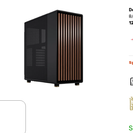
D
8
1
S
S