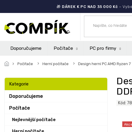
Přejít
🎁
DÁREK K PC NAD 35 000 Kč
– Vybe
na
obsah
Doporučujeme
Počítače
PC pro firmy
Počítače
Herní počítače
Design herní PC AMD Ryzen 7
P
Des
o
Přeskočit
Kategorie
s
kategorie
DDR
t
Doporučujeme
r
Kód:
7
a
Počítače
n
n
Nejlevnější počítače
Akc
í
Herní počítače