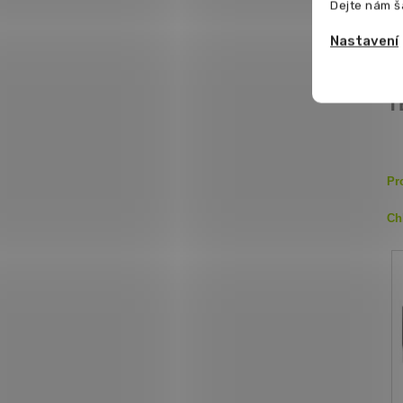
Dejte nám š
Po
Nastavení
pa
T
Pr
Ch