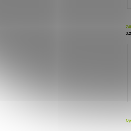
Zá
3.
Op