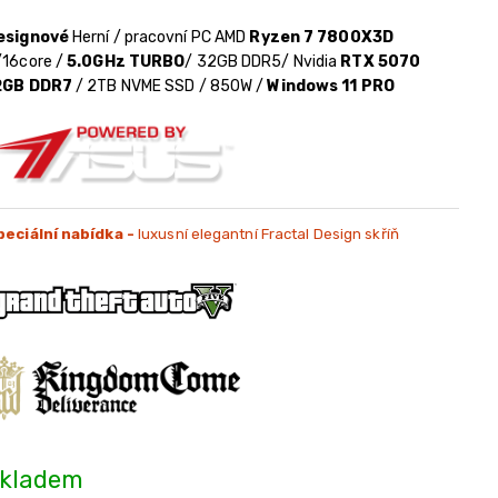
esignové
Herní / pracovní PC AMD
Ryzen 7 7800X3D
/16core /
5.0GHz TURBO
/ 32GB DDR5/ Nvidia
RTX 5070
2GB DDR7
/ 2TB NVME SSD / 850W /
Windows 11 PRO
peciální nabídka -
luxusní elegantní Fractal Design skříň
kladem