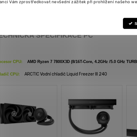
anci Vám zprostředkovat nevšední zážitek při prohlížení našeho we
pis PC sestavy:
extrémní herní PC s TOP procesorem nejnovější ge
mětí v kombinaci s extrémně výkonnou grafikou Nvidia RTX 5070 s 1
S
ECHNICKÁ SPECIFIKACE PC
ocesor CPU:
AMD Ryzen 7 7800X3D (8/16T-Core, 4.2GHz /5.0 GHz TURBO
ARCTIC Vodní chladič Liquid Freezer III 240
ladič CPU: