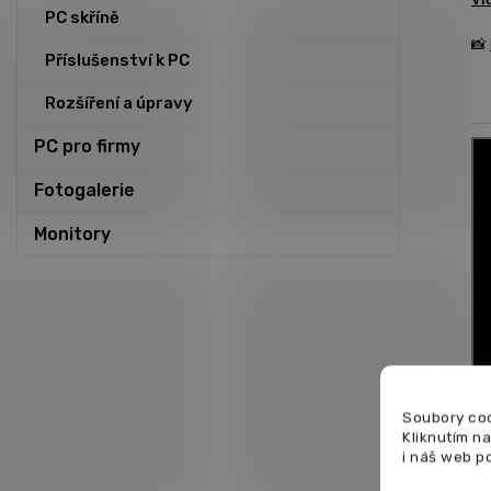
PC skříně
📸
Příslušenství k PC
Rozšíření a úpravy
PC pro firmy
Fotogalerie
Monitory
Soubory coo
Kliknutím n
i náš web p