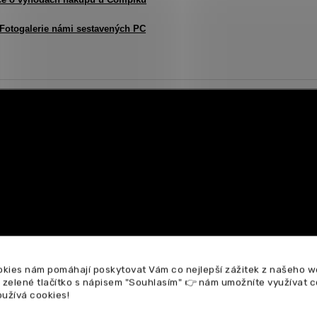
Fotogalerie námi sestavených PC
kies nám pomáhají poskytovat Vám co nejlepší zážitek z našeho w
a zelené tlačítko s nápisem "Souhlasím" 👉 nám umožníte využívat 
oužívá cookies!