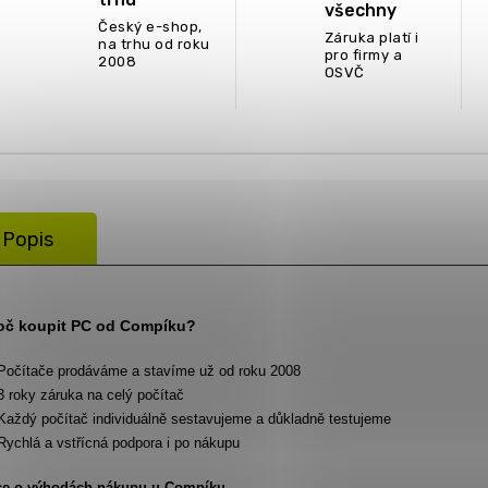
všechny
Český e-shop,
Záruka platí i
na trhu od roku
pro firmy a
2008
OSVČ
Popis
oč koupit PC od Compíku?
Počítače prodáváme a stavíme už od roku 2008
3 roky záruka na celý počítač
Každý počítač individuálně sestavujeme a důkladně testujeme
Rychlá a vstřícná podpora i po nákupu
ce o výhodách nákupu u Compíku