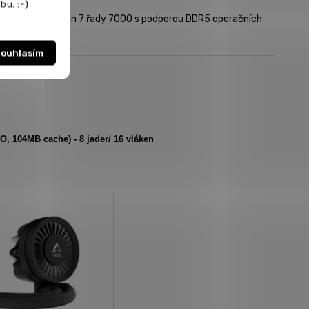
bu. :-)
nerace AMD Ryzen 7 řady 7000 s podporou DDR5 operačních
2GB pamětí.
ouhlasím
, 104MB cache) - 8 jader/ 16 vláken