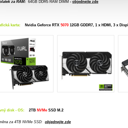
platek za RAM:
64GB DDR5 RAM DIMM
-
objednejte zde
fická karta:
Nvidia Geforce RTX
5070
12GB GDDR7, 1 x HDMI, 3 x Disp
vný disk - OS:
2TB
NVMe
SSD M.2
měna za 4TB NVMe SSD
:
objednejte zde