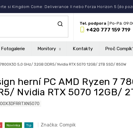
rte si Kingdom Come: Deliverance II nebo Forza Horizon 5 (do po
+420 777 159 719
Fotogalerie
Monitory
Kontakty
Proč Compík
 7800X3D 5,0 GHz/ 32GB DDR5/ Nvidia RTX 5070 12GB/ 2TB SSD/ 850W
ign herní PC AMD Ryzen 7 7
5/ Nvidia RTX 5070 12GB/ 
800X3DFRRTXN5070
Značka:
Compik
e
Novinka
Tip