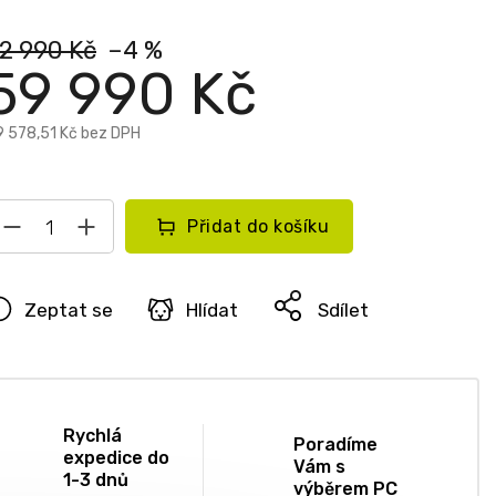
2 990 Kč
–4 %
59 990 Kč
9 578,51 Kč bez DPH
Přidat do košíku
Zeptat se
Hlídat
Sdílet
Rychlá
Poradíme
expedice do
Vám s
1-3 dnů
výběrem PC