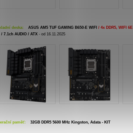
kladní deska:
ASUS AM5 TUF GAMING B650-E WIFI
/ 4x DDR5, WIFI 6
2 / 7.1ch AUDIO / ATX
- od 16.11.2025
erační paměť:
32
GB DDR5 5600 MHz Kingston, Adata - KIT