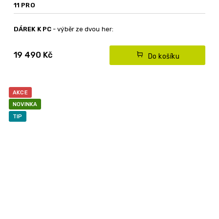
11 PRO
DÁREK K PC
- výběr ze dvou her:
19 490 Kč
Do košíku
Doporučujeme -
levné výkonné herní PC s procesorem
AMD Ryzen 5 a Nvidia RTX grafickou kartou
AKCE
NOVINKA
TIP