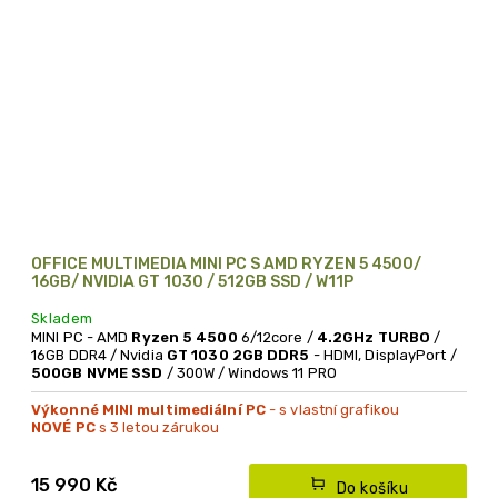
OFFICE MULTIMEDIA MINI PC S AMD RYZEN 5 4500/
16GB/ NVIDIA GT 1030 / 512GB SSD / W11P
Skladem
MINI PC - AMD
Ryzen 5 4500
6/12core /
4.2GHz TURBO
/
16GB DDR4 / Nvidia
GT 1030 2GB DDR5
- HDMI, DisplayPort /
500GB NVME SSD
/ 300W / Windows 11 PRO
Výkonné MINI multimediální PC
- s vlastní grafikou
NOVÉ PC
s 3 letou zárukou
15 990 Kč
Do košíku