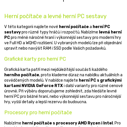
á
d
n
a
k
c
Herní počítače a levné herní PC sestavy
o
í
v
p
V této kategorii najdete nové
herní počítače
a
herní PC
á
r
sestavy
pro různé typy hráčů i rozpočtů. Nabízíme
levná herní
n
v
PC
pro méně náročné hraní i výkonnější sestavy pro moderní hry
í
k
ve Full HD a WQHD rozlišení. U vybraných modelů lze při objednání
y
upravit nebo navýšit RAM i SSD podle Vašich požadavků.
v
ý
Grafické karty pro herní PC
p
i
Grafická karta patří mezi nejdůležitější součásti každého
s
herního počítače
, proto klademe důraz na nabídku aktuálních a
u
osvědčených modelů. V nabídce najdete
herní PC s grafickými
kartami NVIDIA GeForce RTX
i další varianty pro různé cenové
úrovně. Při výběru doporučujeme zohlednit, zda hledáte levné
herní PC pro běžné hraní, nebo výkonnější sestavu pro náročnější
hry, vyšší detaily a lepší rezervu do budoucna.
Procesory pro herní počítače
Nabízíme
herní počítače s procesory AMD Ryzen i Intel
. Pro