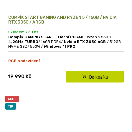
COMPÍK START GAMING AMD RYZEN 5 / 16GB / NVIDIA
RTX 3050 / ARGB
Skladem > 50 ks
Compík GAMING START - Herní PC
AMD Ryzen 5 5500
4.2GHz TURBO
/ 16GB DDR4/
Nvidia RTX 3050 6GB
/ 512GB
NVME SSD/ 550W /
Windows 11 PRO
RGB podsvícení
PC skříň ASUS
se zaoblenou skleněnou bočnicí
Nízká cena
19 990 Kč
Do košíku
AKCE
TIP