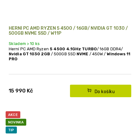
HERNÍ PC AMD RYZEN 5 4500 / 16GB/ NVIDIA GT 1030 /
500GB NVME SSD / W11P
Skladem > 10 ks
Herní PC AMD Ryzen
5 4500
4.1GHz TURBO
/ 16GB DDR4/
Nvidia GT 1030 2GB
/ 500GB SSD
NVME
/ 450W /
Windows 11
PRO
Doporučujeme -
levné výkonné herní PC s procesorem
AMD Ryzen 5 a Nvidia grafickou kartou
15 990 Kč
Do košíku
AKCE
NOVINKA
TIP