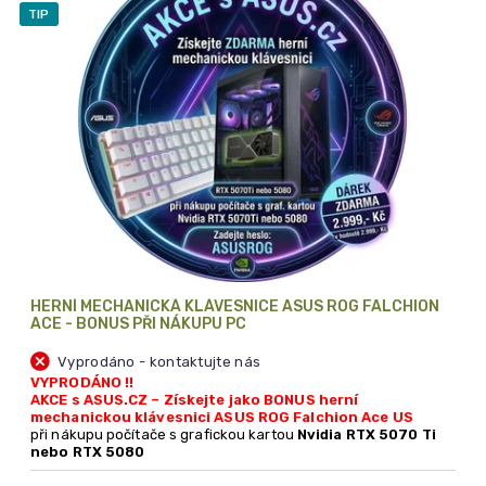
i
TIP
s
p
r
o
d
u
k
t
ů
HERNÍ MECHANICKÁ KLÁVESNICE ASUS ROG FALCHION
ACE - BONUS PŘI NÁKUPU PC
Vyprodáno - kontaktujte nás
VYPRODÁNO !!
AKCE s ASUS.CZ – Získejte jako BONUS herní
mechanickou klávesnici ASUS ROG Falchion Ace US
při nákupu počítače s grafickou kartou
Nvidia RTX 5070 Ti
nebo RTX 5080