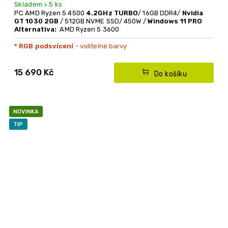
Skladem > 5 ks
PC AMD Ryzen 5 4500
4.2GHz TURBO
/ 16GB DDR4/
Nvidia
GT 1030 2GB
/ 512GB NVME SSD/ 450W /
Windows 11 PRO
Alternativa:
AMD Ryzen 5 3600
* RGB podsvícení
- volitelné barvy
15 690 Kč
Do košíku
NOVINKA
TIP