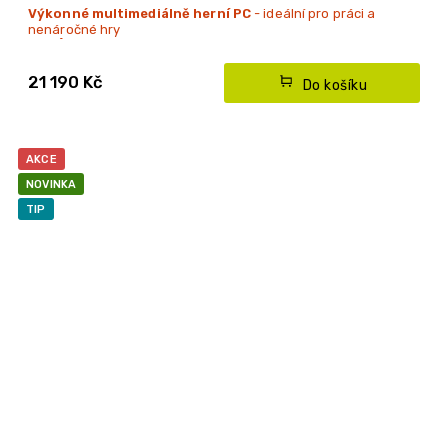
Výkonné multimediálně herní PC
- ideální pro práci a
nenáročné hry
NOVÉ PC
s 3 letou zárukou
21 190 Kč
Do košíku
AKCE
NOVINKA
TIP