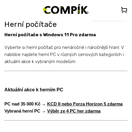
Přejít
🎁
DÁREK K PC NAD 35 000 Kč
– Vyberte si Kingdom Come:
na
Deliverance II nebo Forza Horizon 5 (do poznámky uveďte „KCDII“
nebo „FORZA5“)
obsah
Select Language
▼
Herní počítače
Herní počítače s Windows 11 Pro zdarma
Vyberte si herní počítač pro nenáročné i náročnější hraní. V
nabídce najdete herní PC v různých cenových kategoriích i
aktuální akce k vybraným modelům.
Aktuální akce k herním PC
PC nad 35 000 Kč →
KCD II nebo Forza Horizon 5 zdarma
Vybraná herní PC →
Výběr ze 4 PC her zdarma