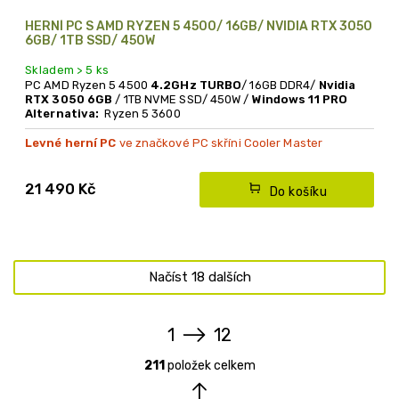
HERNÍ PC S AMD RYZEN 5 4500/ 16GB/ NVIDIA RTX 3050
6GB/ 1TB SSD/ 450W
Skladem > 5 ks
PC AMD Ryzen 5 4500
4.2GHz TURBO
/ 16GB DDR4/
Nvidia
RTX 3050 6GB
/ 1TB NVME SSD/ 450W /
Windows 11 PRO
Alternativa:
Ryzen 5 3600
Levné herní PC
ve značkové PC skříni Cooler Master
21 490 Kč
Do košíku
Načíst 18 dalších
1
12
O
S
v
t
211
položek celkem
l
r
á