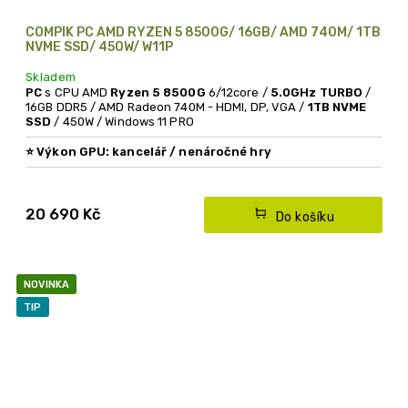
COMPÍK PC AMD RYZEN 5 8500G/ 16GB/ AMD 740M/ 1TB
NVME SSD/ 450W/ W11P
Skladem
PC
s CPU AMD
Ryzen 5 8500G
6/12core /
5.0GHz TURBO
/
16GB DDR5 / AMD Radeon 740M - HDMI, DP, VGA /
1TB NVME
SSD
/ 450W / Windows 11 PRO
⭐ Výkon GPU: kancelář / nenáročné hry
Výkonné multimediálně herní PC
- výkonné OFFICE PC na
kancelářskou práci (office PC), ale díky výkonnému
grafickému čipu v procesoru i na hraní nových her.
20 690 Kč
Do košíku
NOVÉ PC
s 3 letou zárukou
NOVINKA
TIP