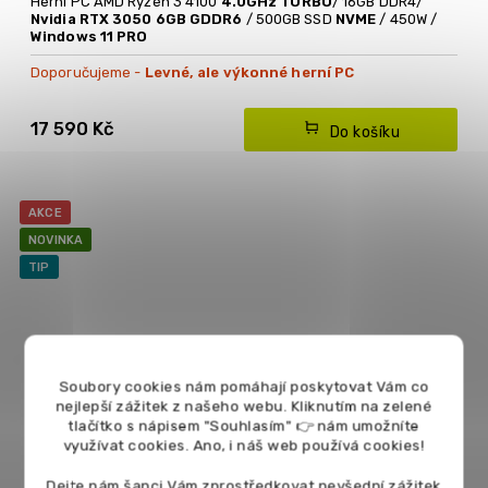
Herní PC AMD Ryzen 3 4100
4.0GHz TURBO
/ 16GB DDR4/
Nvidia RTX 3050 6GB GDDR6
/ 500GB SSD
NVME
/ 450W /
Windows 11 PRO
Doporučujeme -
Levné, ale výkonné herní PC
17 590 Kč
Do košíku
AKCE
NOVINKA
TIP
Soubory cookies nám pomáhají poskytovat Vám co
nejlepší zážitek z našeho webu. Kliknutím na zelené
tlačítko s nápisem "Souhlasím" 👉 nám umožníte
využívat cookies.
Ano, i náš web používá cookies!
Dejte nám šanci Vám zprostředkovat nevšední zážitek