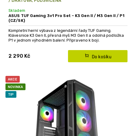
/ DRÁTOVÁ, PODSVÍCENÁ
Skladem
ASUS TUF Gaming 3v1 Pro Set – K3 Gen II / M3 Gen II / P1
(CZ/SK)
Kompletní herní výbava z legendární řady TUF Gaming.
Klávesnice K3 Gen II, přesná myš M3 Gen II a odolná podložka
P1 v jednom výhodném balení. Připraveno k boji.
2 290 Kč
Do košíku
AKCE
NOVINKA
TIP