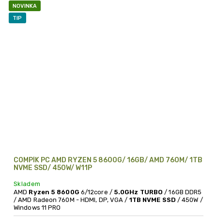
NOVINKA
TIP
COMPÍK PC AMD RYZEN 5 8600G/ 16GB/ AMD 760M/ 1TB
NVME SSD/ 450W/ W11P
Skladem
AMD
Ryzen 5 8600G
6/12core /
5.0GHz TURBO
/ 16GB DDR5
/ AMD Radeon 760M - HDMI, DP, VGA /
1TB NVME SSD
/ 450W /
Windows 11 PRO