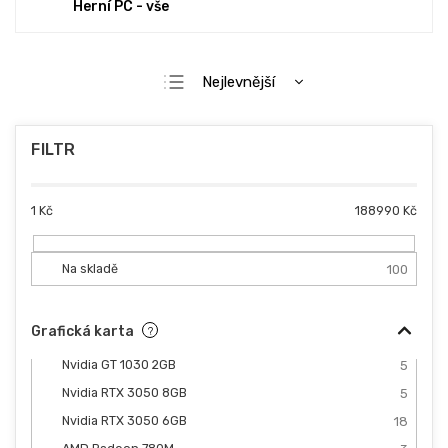
Herní PC - vše
Ř
Nejlevnější
a
Nejdražší
z
e
Nejprodávanější
n
Abecedně
í
p
1
Kč
188990
Kč
r
o
d
Na skladě
100
u
k
Grafická karta
?
t
ů
Nvidia GT 1030 2GB
5
Nvidia RTX 3050 8GB
5
Nvidia RTX 3050 6GB
18