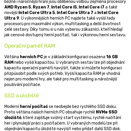
běžné i náročnější hraní jsou oblíbenou volbou zejména procesory
AMD Ryzen 5
,
Ryzen 7
,
Intel Core i5
,
Intel Core i7
a také
novější
Intel Core Ultra 5
,
Intel Core Ultra 7
a
Intel Core
Ultra 9
. U výkonnějších herních PC najdete také vyšší řady
procesorů pro maximální výkon, multitasking a delší životnost
celé sestavy. Díky tomu si u nás vyberou zákazníci, kteří hledají
jak cenově dostupný herní počítač, tak i výkonnou herní sestavu.
Operační paměť RAM
Většina
herních PC
je v základní konfiguraci osazena
16 GB
RAM
nebo vyšší kapacitou. U vybraných sestav lze při objednání
kapacitu operační paměti navýšit, takže si můžete konfiguraci
přizpůsobit podle svých potřeb. Vyšší kapacita RAM je vhodná
nejen pro moderní hry, ale také pro multitasking a náročnější
používání počítače.
SSD a úložiště
Moderní
herní počítač
se neobejde bez rychlého SSD disku.
Proto většina našich herních PC obsahuje rychlé
NVMe SSD
úložiště
, které zajišťuje svižný start systému, rychlé načítání
her i plynulejší práci s počítačem. U vybraných modelů lze při
objednání kapacitu úložiště navýšit nebo přidat další SSD disk.