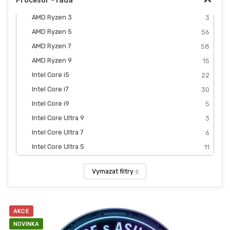
Procesor - řada
AMD Ryzen 3
3
AMD Ryzen 5
56
AMD Ryzen 7
58
AMD Ryzen 9
15
Intel Core i5
22
Intel Core i7
30
Intel Core i9
5
Intel Core Ultra 9
3
Intel Core Ultra 7
6
Intel Core Ultra 5
11
Vymazat filtry
V
ý
AKCE
p
NOVINKA