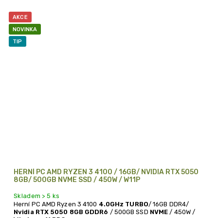
procesorem AMD Ryzen 5 a Nvidia RTX grafickou kartou
AKCE
NOVINKA
TIP
HERNÍ PC AMD RYZEN 3 4100 / 16GB/ NVIDIA RTX 5050
8GB/ 500GB NVME SSD / 450W / W11P
Skladem > 5 ks
Herní PC AMD Ryzen 3 4100
4.0GHz TURBO
/ 16GB DDR4/
Nvidia RTX 5050 8GB GDDR6
/ 500GB SSD
NVME
/ 450W /