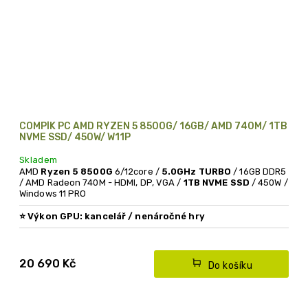
COMPÍK PC AMD RYZEN 5 8500G/ 16GB/ AMD 740M/ 1TB
NVME SSD/ 450W/ W11P
Skladem
AMD
Ryzen 5 8500G
6/12core /
5.0GHz TURBO
/ 16GB DDR5
/ AMD Radeon 740M - HDMI, DP, VGA /
1TB NVME SSD
/ 450W /
Windows 11 PRO
⭐ Výkon GPU: kancelář / nenáročné hry
Výkonné multimediálně herní PC
- výkonné OFFICE PC na
kancelářskou práci, ale díky výkonnému grafickému čipu v
procesoru i na hraní nových her.
20 690 Kč
Do košíku
NOVÉ PC
s 3 letou zárukou