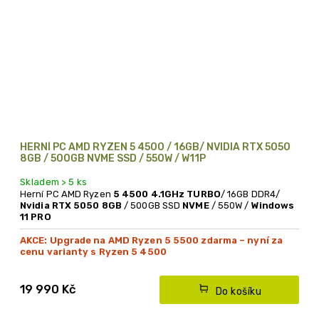
HERNÍ PC AMD RYZEN 5 4500 / 16GB/ NVIDIA RTX 5050
8GB / 500GB NVME SSD / 550W / W11P
Skladem > 5 ks
Herní PC AMD Ryzen
5 4500
4.1GHz TURBO
/ 16GB DDR4/
Nvidia RTX 5050 8GB
/ 500GB SSD
NVME
/ 550W /
Windows
11 PRO
AKCE: Upgrade na AMD Ryzen 5 5500 zdarma – nyní za
cenu varianty s Ryzen 5 4500
19 990 Kč
Do košíku
Doporučujeme -
výkonné herní do 20 tis. Kč - PC s