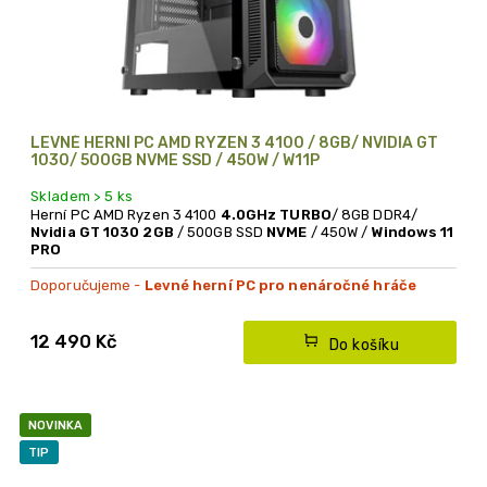
LEVNÉ HERNÍ PC AMD RYZEN 3 4100 / 8GB/ NVIDIA GT
1030/ 500GB NVME SSD / 450W / W11P
Skladem > 5 ks
Herní PC AMD Ryzen 3 4100
4.0GHz TURBO
/ 8GB DDR4/
Nvidia GT 1030 2GB
/ 500GB SSD
NVME
/ 450W /
Windows 11
PRO
Doporučujeme -
Levné herní PC pro nenáročné hráče
12 490 Kč
Do košíku
NOVINKA
TIP