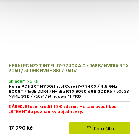
HERNÍ PC NZXT INTEL I7-7740X AIO / 16GB/ NVIDIA RTX
3050 / 500GB NVME SSD/ 750W
Skladem > 5 ks
Herní PC NZXT H700i Intel Core i7-7740X /
4,5 GHz
BOOST
/ 16GB DDR4 /
Nvidia RTX 3050 6GB GDDR6
/ 500GB
NVME
SSD
/ 750W /
Windows 11 PRO
DÁREK: Steam kredit 10 € zdarma – stačí uvést kód
„STEAM“ do poznámky objednávky.
Vodní chlazení NZXT KRAKEN 360 AIO / Produkt lze
objednat i s 32 GB RAM DDR4
DOPORUČUJEME
17 990 Kč
Do košíku