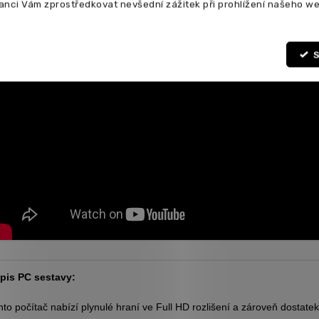
anci Vám zprostředkovat nevšední zážitek při prohlížení našeho we
S
pis PC sestavy:
nto počítač nabízí plynulé hraní ve Full HD rozlišení a zároveň dostatek 