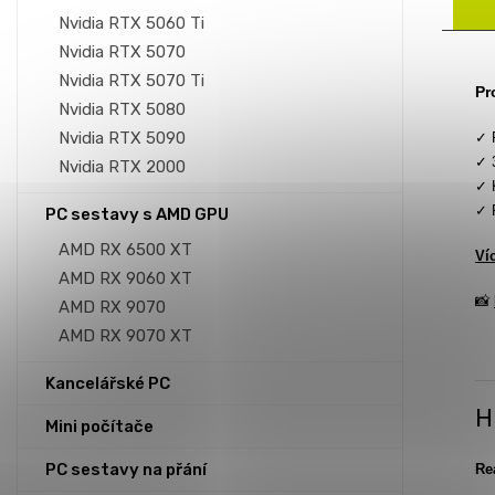
Nvidia RTX 5060 Ti
Nvidia RTX 5070
Nvidia RTX 5070 Ti
Pr
Nvidia RTX 5080
Nvidia RTX 5090
✓ 
✓ 
Nvidia RTX 2000
✓ 
✓ 
PC sestavy s AMD GPU
AMD RX 6500 XT
Ví
AMD RX 9060 XT
📸
AMD RX 9070
AMD RX 9070 XT
Kancelářské PC
H
Mini počítače
PC sestavy na přání
Re