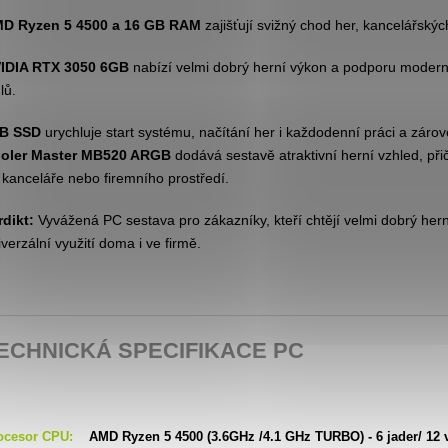
D Ryzen 5 4500 a 16 GB RAM
zajišťují svižný chod her, kancelářský
IDIA RTX 3050 6GB
nabízí velmi dobrý herní výkon a podporu moderníc
ulů.
B SSD
urychluje start systému, načítání her i každodenní práci a zárov
oler Master MB520 ARGB
dodává sestavě atraktivní herní vzhled, př
 kanceláře nebo firemního prostředí.
rdikt:
Vyvážená PC sestava pro zákazníky, kteří chtějí velmi dobrý her
iverzální využití doma i ve firmě.
ECHNICKÁ SPECIFIKACE PC
ocesor CPU:
AMD Ryzen 5 4500 (3.6GHz /4.1 GHz TURBO) - 6 jader/ 12 