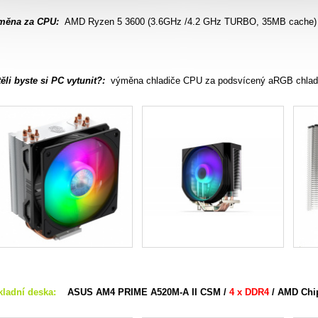
měna
za CPU:
AMD Ryzen 5 3600 (3.6GHz /4.2 GHz TURBO, 35MB cache) -
ěli byste si PC vytunit?:
výměna chladiče CPU za podsvícený aRGB chla
kladní deska:
ASUS AM4 PRIME A520M-A II CSM
/
4 x DDR4
/ AMD Chi