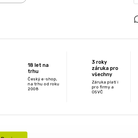
3 roky
18 let na
záruka pro
trhu
všechny
Český e-shop,
Záruka platí i
na trhu od roku
pro firmy a
2008
OSVČ