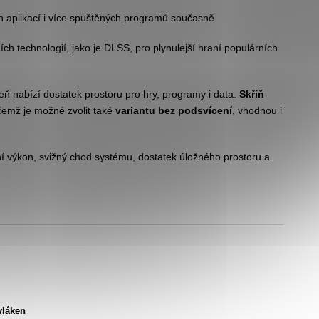
ch aplikací i více spuštěných programů současně.
h technologií, jako je DLSS, pro plynulejší hraní populárních
eň nabízí dostatek prostoru pro hry, programy i data.
Skříň
ičemž je možné zvolit také
variantu bez podsvícení
, vhodnou i
ní výkon, svižný chod systému, dostatek úložného prostoru a
vláken