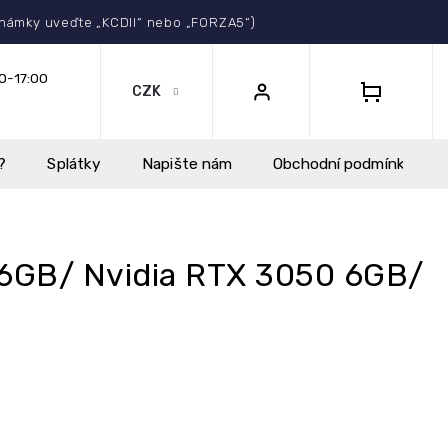
Select Language
▼
známky uveďte „KCDII“ nebo „FORZA5“)
CZK
NÁKUPNÍ
KOŠÍK
?
Splátky
Napište nám
Obchodní podmínky
16GB/ Nvidia RTX 3050 6GB/