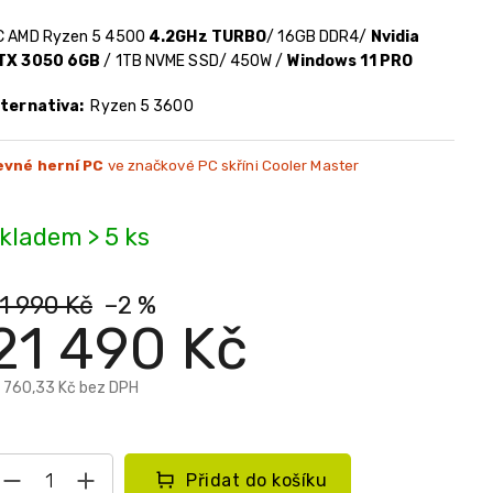
C AMD Ryzen 5 4500
4.2GHz TURBO
/ 16GB DDR4/
Nvidia
TX 3050 6GB
/ 1TB NVME SSD/ 450W /
Windows 11 PRO
lternativa:
Ryzen 5 3600
evné herní PC
ve značkové PC skříni Cooler Master
kladem > 5 ks
1 990 Kč
–2 %
21 490 Kč
 760,33 Kč bez DPH
Přidat do košíku