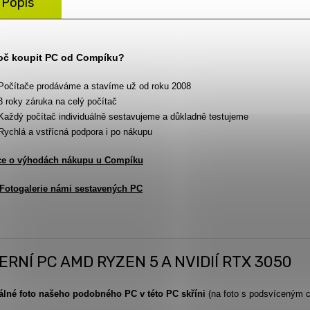
Popis
oč koupit PC od Compíku?
Počítače prodáváme a stavíme už od roku 2008
3 roky záruka na celý počítač
Každý počítač individuálně sestavujeme a důkladně testujeme
Rychlá a vstřícná podpora i po nákupu
ce o výhodách nákupu u Compíku
Fotogalerie námi sestavených PC
ERNÍ PC AMD RYZEN 5 A NVIDIÍ RTX 3050
álné foto našeho podobného PC v této PC skříni
(na foto s podsvíceným c