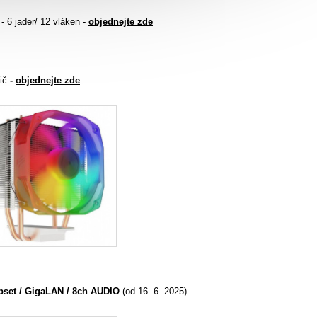
 6 jader/ 12 vláken
-
objednejte zde
dič
-
objednejte zde
pset / GigaLAN / 8ch AUDIO
(od 16. 6. 2025)