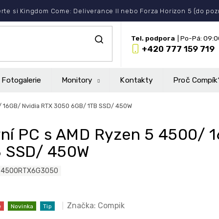
rte si Kingdom Come: Deliverance II nebo Forza Horizon 5 (do po
+420 777 159 719
Fotogalerie
Monitory
Kontakty
Proč Compík
/ 16GB/ Nvidia RTX 3050 6GB/ 1TB SSD/ 450W
ní PC s AMD Ryzen 5 4500/ 
B SSD/ 450W
54500RTX6G3050
Značka:
Compik
e
Novinka
Tip