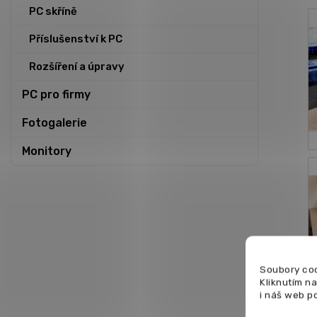
PC skříně
Příslušenství k PC
Rozšíření a úpravy
PC pro firmy
Fotogalerie
Monitory
Soubory coo
Kliknutím n
i náš web p