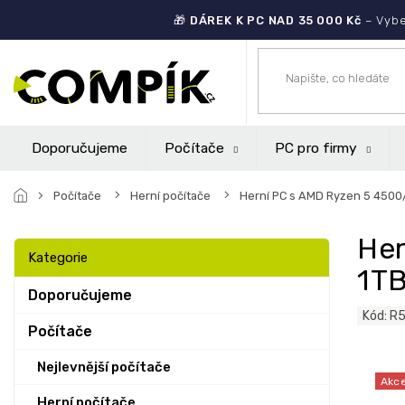
Přejít
🎁
DÁREK K PC NAD 35 000 Kč
– Vybe
na
obsah
Doporučujeme
Počítače
PC pro firmy
Počítače
Herní počítače
Herní PC s AMD Ryzen 5 4500
P
Her
o
Přeskočit
Kategorie
s
kategorie
1T
t
Doporučujeme
r
Kód:
R
a
Počítače
n
n
Nejlevnější počítače
Akc
í
Herní počítače