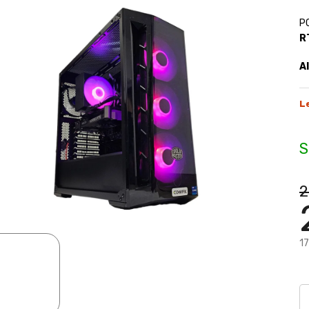
P
R
A
L
S
2
17