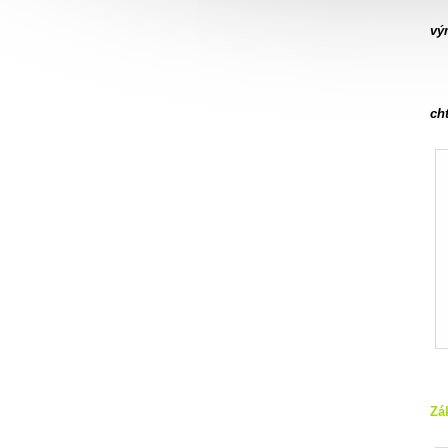
vý
cht
Zá