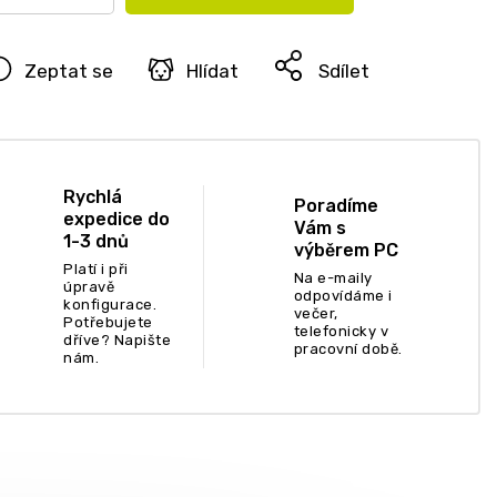
Zeptat se
Hlídat
Sdílet
Rychlá
Poradíme
expedice do
Vám s
1-3 dnů
výběrem PC
Platí i při
Na e-maily
úpravě
odpovídáme i
konfigurace.
večer,
Potřebujete
telefonicky v
dříve? Napište
pracovní době.
nám.