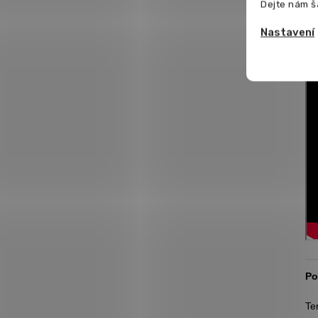
Dejte nám š
Nastavení
Po
Te