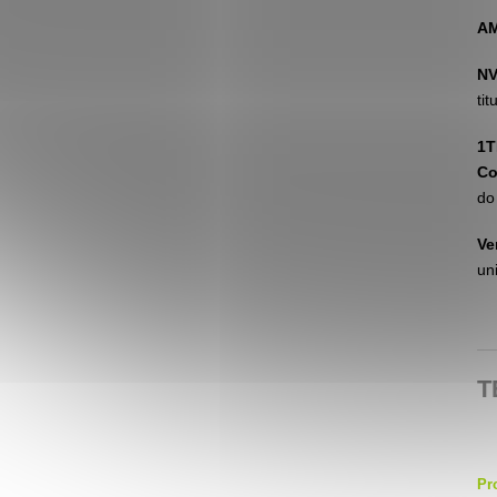
AM
NV
tit
1T
Co
do
Ve
un
T
Pr