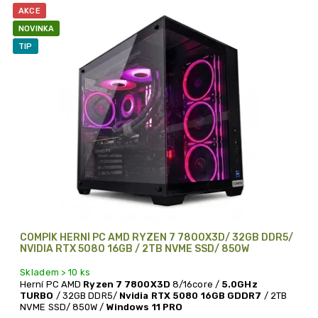
ý
AKCE
p
NOVINKA
i
TIP
s
p
r
o
d
u
k
t
ů
COMPÍK HERNÍ PC AMD RYZEN 7 7800X3D/ 32GB DDR5/
NVIDIA RTX 5080 16GB / 2TB NVME SSD/ 850W
Skladem > 10 ks
Herní PC AMD
Ryzen 7 7800X3D
8/16core /
5.0GHz
TURBO
/ 32GB DDR5/
Nvidia RTX 5080 16GB GDDR7
/ 2TB
NVME SSD/ 850W /
Windows 11 PRO