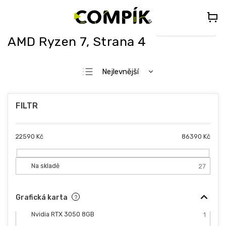
Přejít
🎁
DÁREK K PC NAD 35 000 Kč
– Vyberte si Kingdom Come:
na
Deliverance II nebo Forza Horizon 5 (do poznámky uveďte „KCDII“
nebo „FORZA5“)
obsah
Select Language
▼
AMD Ryzen 7
, Strana 4
Ř
Nejlevnější
a
Nejdražší
z
e
Nejprodávanější
n
Abecedně
í
p
22590
Kč
86390
Kč
r
o
d
Na skladě
27
u
k
Grafická karta
?
t
ů
Nvidia RTX 3050 8GB
1