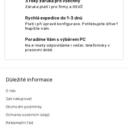
3 roky záruka pro všechny
y
Záruka platí i pro firmy a OSVČ
v
ý
Rychlá expedice do 1-3 dnů
p
Platí i při úpravě konfigurace. Potřebujete dříve?
i
Napište nám.
s
u
Poradíme Vám s výběrem PC
Na e-maily odpovídáme i večer, telefonicky v
pracovní době.
Z
á
Důležité informace
p
a
O nás
t
Jak nakupovat
í
Obchodní podmínky
Ochrana osobních údajů
Reklamační řád