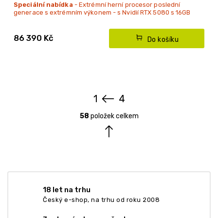
Speciální nabídka
-
Extrémní herní procesor poslední
generace s extrémním výkonem - s Nvidií RTX 5080 s 16GB
GDDR7 pamětí
Vodní chlazení procesoru
86 390 Kč
Do košíku
Upozornění: při objednávce tohoto PC platba pouze
převodem předem nebo složení zálohy předem.
1
4
S
O
t
58
položek celkem
v
r
l
á
á
n
d
k
a
o
c
v
í
á
p
18 let na trhu
n
r
Český e-shop, na trhu od roku 2008
í
v
k