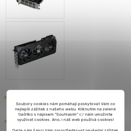
Pevný disk - OS:
2TB
NVMe
SSD M.2
Soubory cookies nám pomáhají poskytovat Vám co
nejlepší zážitek z našeho webu. Kliknutím na zelené
tlačítko s nápisem "Souhlasím" 👉 nám umožníte
využívat cookies.
Ano, i náš web používá cookies!
Pevný disk 2:
volitelně
Dejte nám šanci Vám zprostředkovat nevšední zážitek