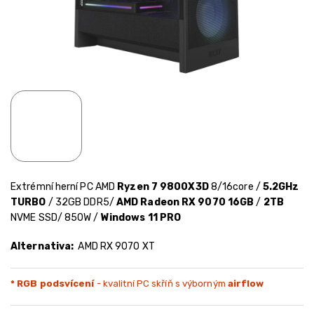
Extrémní herní PC AMD
Ryzen 7 9800X3D
8/16core /
5.2GHz
TURBO
/ 32GB DDR5/
AMD Radeon RX 9070 16GB
/
2TB
NVME SSD/ 850W /
Windows 11 PRO
Alternativa:
AMD RX 9070 XT
* RGB podsvícení
- kvalitní PC skříň s výborným
airflow