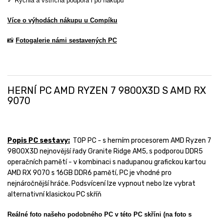
✓ Rychlá a vstřícná podpora i po nákupu
Více o výhodách nákupu u Compíku
📸
Fotogalerie námi sestavených PC
HERNÍ PC AMD RYZEN 7 9800X3D S AMD RX
9070
Popis PC sestavy:
TOP PC - s herním procesorem AMD Ryzen 7
9800X3D nejnovější řady Granite Ridge AM5, s podporou DDR5
operačních pamětí - v kombinaci s nadupanou grafickou kartou
AMD RX 9070 s 16GB DDR6 pamětí, PC je vhodné pro
nejnáročnější hráče. Podsvícení lze vypnout nebo lze vybrat
alternativní klasickou PC skříň
Reálné foto našeho podobného PC v této PC skříni (na foto s