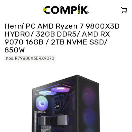
Přejít
🎁
DÁREK K PC NAD 35 000 Kč
– Vyberte si Kingdom Come:
na
Deliverance II nebo Forza Horizon 5 (do poznámky uveďte „KCDII“
nebo „FORZA5“)
obsah
Select Language
▼
Herní PC AMD Ryzen 7 9800X3D
HYDRO/ 32GB DDR5/ AMD RX
9070 16GB / 2TB NVME SSD/
850W
Kód:
R79800X3DRX9070