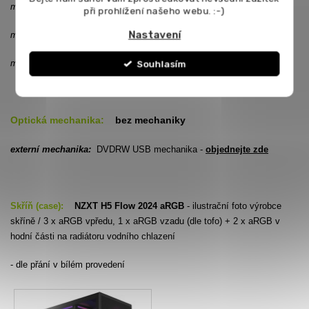
možnost přidání SSD disku jako druhý disk:
objednejte zde
při prohlížení našeho webu. :-)
Nastavení
možnost přidání klasického 1TB jako druhý disk:
objednejte zde
možnost přidání klasického 2TB jako druhý disk:
objednejte zde
Souhlasím
Optická mechanika:
bez mechaniky
externí mechanika:
DVDRW USB mechanika -
objednejte zde
Skříň (case):
NZXT H5 Flow 2024 aRGB
- ilustrační foto výrobce
skříně / 3 x aRGB vpředu, 1 x aRGB vzadu (dle tofo) + 2 x aRGB v
hodní části na radiátoru vodního chlazení
- dle přání v bílém provedení