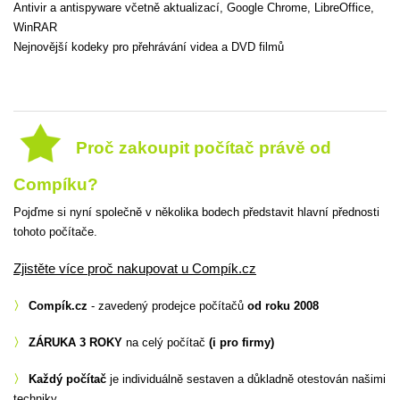
Antivir a antispyware včetně aktualizací, Google Chrome, LibreOffice,
WinRAR
Nejnovější kodeky pro přehrávání videa a DVD filmů
Proč zakoupit počítač právě od
Compíku?
Pojďme si nyní společně v několika bodech představit hlavní přednosti
tohoto počítače.
Zjistěte více proč nakupovat u Compík.cz
〉
Compík.cz
- zavedený prodejce počítačů
od roku 2008
〉
ZÁRUKA 3 ROKY
na celý počítač
(i pro firmy)
〉
Každý počítač
je individuálně sestaven a důkladně otestován našimi
techniky.