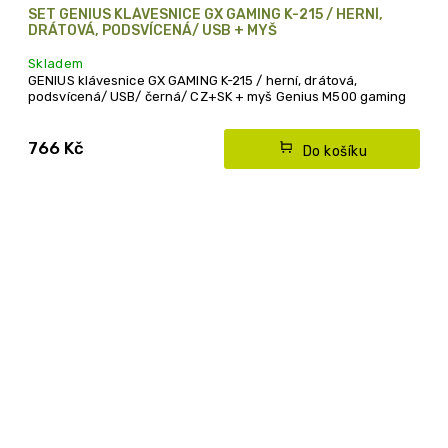
SET GENIUS KLÁVESNICE GX GAMING K-215 / HERNÍ,
DRÁTOVÁ, PODSVÍCENÁ/ USB + MYŠ
Skladem
GENIUS klávesnice GX GAMING K-215 / herní, drátová,
podsvícená/ USB/ černá/ CZ+SK + myš Genius M500 gaming
766 Kč
Do košíku