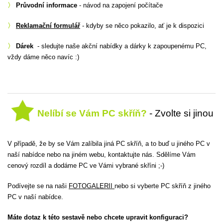
〉
Průvodní informace
- návod na zapojení počítače
〉
Reklamační formulář
- kdyby se něco pokazilo, ať je k dispozici
〉
Dárek
- sledujte naše akční nabídky a dárky k zapoupenému PC,
vždy dáme něco navíc :)
Nelíbí se Vám PC skříň?
- Zvolte si jinou
V případě, že by se Vám zalíbila jiná PC skříň, a to buď u jiného PC v
naší nabídce nebo na jiném webu, kontaktujte nás. Sdělíme Vám
cenový rozdíl a dodáme PC ve Vámi vybrané skříni ;-)
Podívejte se na naši
FOTOGALERII
nebo si vyberte PC skříň z jiného
PC v naší nabídce.
Máte dotaz k této sestavě nebo chcete upravit konfiguraci?