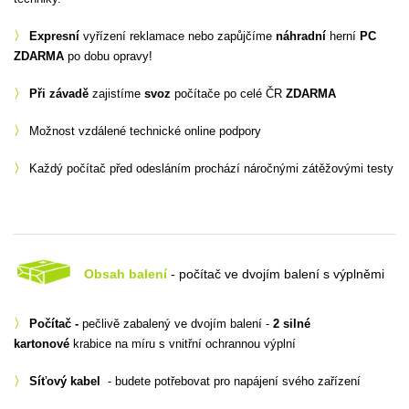
〉
Expresní
vyřízení reklamace nebo zapůjčíme
náhradní
herní
PC
ZDARMA
po dobu opravy!
〉
Při závadě
zajistíme
svoz
počítače po celé ČR
ZDARMA
〉
Možnost vzdálené technické online podpory
〉
Každý počítač před odesláním prochází náročnými zátěžovými testy
Obsah balení
- počítač ve dvojím balení s výplněmi
〉
Počítač -
pečlivě zabalený ve dvojím balení -
2 silné
kartonové
krabice na míru s vnitřní ochrannou výplní
〉
Síťový kabel
- budete potřebovat pro napájení svého zařízení