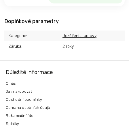
Doplňkové parametry
Kategorie
:
Rozšíření a úpravy
Záruka
:
2 roky
Z
á
Důležité informace
p
a
O nás
t
Jak nakupovat
í
Obchodní podmínky
Ochrana osobních údajů
Reklamační řád
Splátky