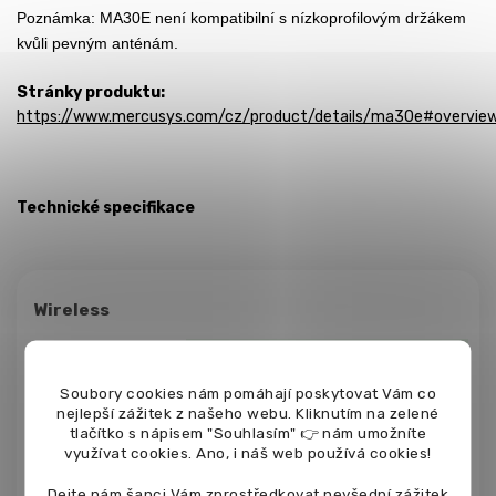
Poznámka: MA30E není kompatibilní s nízkoprofilovým držákem
kvůli pevným anténám.
Stránky produktu:
https://www.mercusys.com/cz/product/details/ma30e#overvie
Technické specifikace
Wireless
Wireless
IEEE 802.11 a/n/ac 5 GHz
Standards
Soubory cookies nám pomáhají poskytovat Vám co
nejlepší zážitek z našeho webu. Kliknutím na zelené
tlačítko s nápisem "Souhlasím" 👉 nám umožníte
IEEE 802.11 b/g/n/ 2.4 GHz
využívat cookies.
Ano, i náš web používá cookies!
Dejte nám šanci Vám zprostředkovat nevšední zážitek