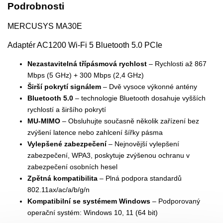
Podrobnosti
MERCUSYS MA30E
Adaptér AC1200 Wi-Fi 5 Bluetooth 5.0 PCIe
Nezastavitelná třípásmová rychlost
– Rychlosti až 867
Mbps (5 GHz) + 300 Mbps (2,4 GHz)
Širší pokrytí signálem
– Dvě vysoce výkonné antény
Bluetooth 5.0
– technologie Bluetooth dosahuje vyšších
rychlostí a širšího pokrytí
MU-MIMO
– Obsluhujte současně několik zařízení bez
zvýšení latence nebo zahlcení šířky pásma
Vylepšené zabezpečení
– Nejnovější vylepšení
zabezpečení, WPA3, poskytuje zvýšenou ochranu v
zabezpečení osobních hesel
Zpětná kompatibilita
– Plná podpora standardů
802.11ax/ac/a/b/g/n
Kompatibilní se systémem Windows
– Podporovaný
operační systém: Windows 10, 11 (64 bit)