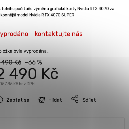
stolního počítače výměna grafické karty Nvidia RTX 4070 za
ýkonnější model Nvidia RTX 4070 SUPER
yprodáno - kontaktujte nás
oložka byla vyprodána…
 490 Kč
–66 %
2 490 Kč
 057,85 Kč bez DPH
Zeptat se
Hlídat
Sdílet