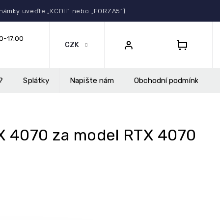
Select Language
▼
známky uveďte „KCDII“ nebo „FORZA5“)
CZK
NÁKUPNÍ
KOŠÍK
?
Splátky
Napište nám
Obchodní podmínky
TX 4070 za model RTX 4070