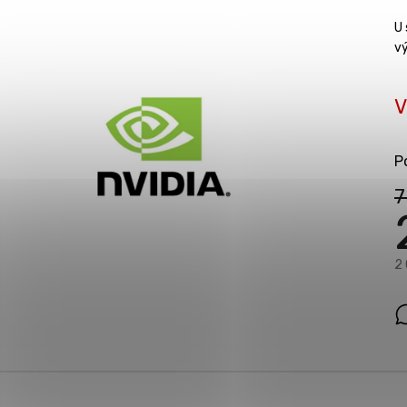
U 
v
V
P
7
2