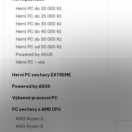
p
a
Herní PC do 20 000 Kč
n
Herní PC do 25 000 Kč
e
Herní PC do 30 000 Kč
l
Herní PC do 40 000 Kč
Herní PC do 50 000 Kč
Herní PC od 50 000 Kč
Powered by ASUS
Herní PC - vše
Herní PC sestavy EXTREME
Powered by ASUS
Výkonné pracovní PC
PC sestavy s AMD CPU
AMD Ryzen 3
AMD Ryzen 5