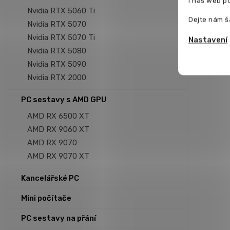
i náš web p
Nvidia RTX 5060 Ti
Dejte nám š
Nvidia RTX 5070
Nvidia RTX 5070 Ti
Nastavení
Nvidia RTX 5080
Nvidia RTX 5090
Nvidia RTX 2000
PC sestavy s AMD GPU
AMD RX 6500 XT
AMD RX 9060 XT
AMD RX 9070
AMD RX 9070 XT
Kancelářské PC
Mini počítače
PC sestavy na přání