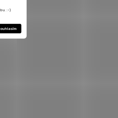
bu. :-)
ouhlasím