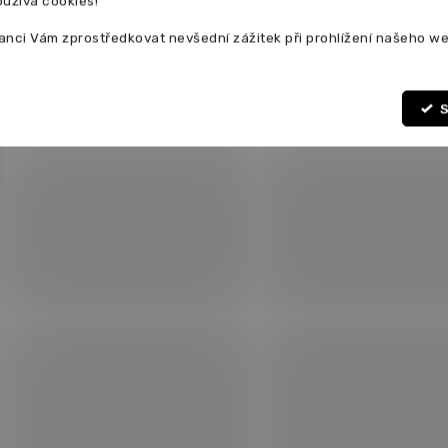
oužívá cookies!
anci Vám zprostředkovat nevšední zážitek při prohlížení našeho we
S