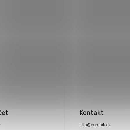
čet
Kontakt
info
@
compik.cz
í