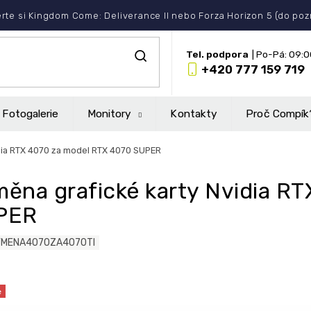
rte si Kingdom Come: Deliverance II nebo Forza Horizon 5 (do po
+420 777 159 719
Fotogalerie
Monitory
Kontakty
Proč Compík
idia RTX 4070 za model RTX 4070 SUPER
ěna grafické karty Nvidia R
PER
YMENA4070ZA4070TI
e