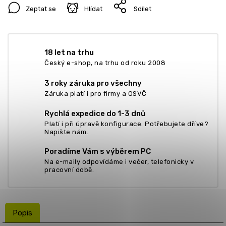
Zeptat se
Hlídat
Sdílet
18 let na trhu
Český e-shop, na trhu od roku 2008
3 roky záruka pro všechny
Záruka platí i pro firmy a OSVČ
Rychlá expedice do 1-3 dnů
Platí i při úpravě konfigurace. Potřebujete dříve?
Napište nám.
Poradíme Vám s výběrem PC
Na e-maily odpovídáme i večer, telefonicky v
pracovní době.
Popis