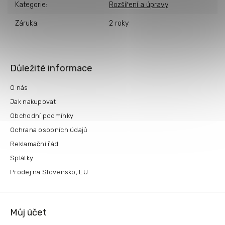
Kategorie
:
Rozšíření a úpravy
Záruka
:
2 roky
Z
á
Důležité informace
p
a
O nás
t
Jak nakupovat
í
Obchodní podmínky
Ochrana osobních údajů
Reklamační řád
Splátky
Prodej na Slovensko, EU
Můj účet