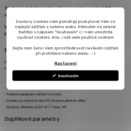
Tento produkt lze zakoupit pouze jako součást PC
sestavy.
Soubory cookies nám pomáhají poskytovat Vám co
nejlepší zážitek z našeho webu. Kliknutím na zelené
V případě objednání tohoto produktu bude v objednaném
tlačítko s nápisem "Souhlasím" 👉 nám umožníte
počítači instalován
využívat cookies.
Ano, i náš web používá cookies!
Dejte nám šanci Vám zprostředkovat nevšední zážitek
Podrobnosti
při prohlížení našeho webu. :-)
DIGITUS PCI Express Card, Firewire 1394a (2+1 porty)
Nastavení
Karta je do klasického slotu PCI Express. Karta přidá 2+1 port FireWire..
Souhlasím
- Konektory na výstupu: 2x externí 1394a + 1x externí 1394mini FireWire konektor
- Přenosová ryhlost 100 / 200 / 400 Mbps
- Podpora zapojování zařízení za chodu
- Instalace je možná do slotu PCI Express jakékoliv délky
- Systémy: Windows 11/10 / 8/ 7 / Vista / XP
Doplňkové parametry