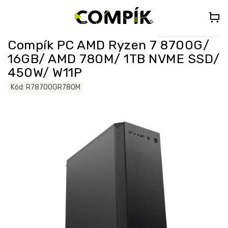
Přejít
🎁
DÁREK K PC NAD 35 000 Kč
– Vyberte si Kingdom Come:
na
Deliverance II nebo Forza Horizon 5 (do poznámky uveďte „KCDII“
nebo „FORZA5“)
obsah
Select Language
▼
Compík PC AMD Ryzen 7 8700G/
16GB/ AMD 780M/ 1TB NVME SSD/
450W/ W11P
Kód:
R78700GR780M