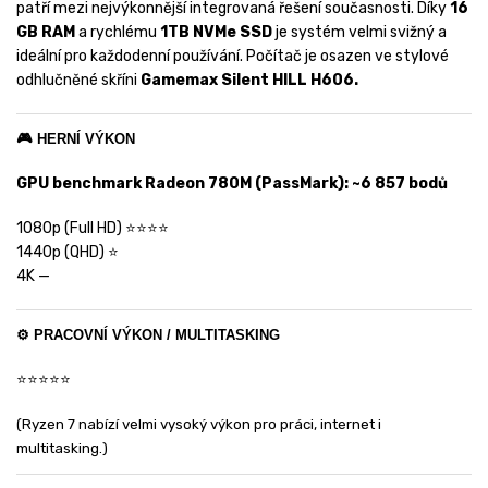
patří mezi nejvýkonnější integrovaná řešení současnosti. Díky
16
GB RAM
a rychlému
1TB NVMe SSD
je systém velmi svižný a
ideální pro každodenní používání. Počítač je osazen ve stylové
odhlučněné skříni
Gamemax Silent HILL H606.
🎮 HERNÍ VÝKON
GPU benchmark Radeon 780M (PassMark): ~6 857 bodů
1080p (Full HD) ⭐⭐⭐⭐
1440p (QHD) ⭐
4K —
⚙️ PRACOVNÍ VÝKON / MULTITASKING
⭐⭐⭐⭐⭐
(Ryzen 7 nabízí velmi vysoký výkon pro práci, internet i
multitasking.)