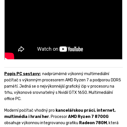
Popis PC sestavy:
nadprůměrně výkonný multimediální
počítač s výkonným procesorem AMD Ryzen 7 a podporou DDR5
pamětí. Jedná se o nejvýkonnější grafický čip v procesoru na
trhu, výkonově srovnatelný s Nvidií GTX 1650. Multimediální
office PC.
Moderní počítač vhodný pro
kancelářskou práci, internet,
multimédia i hraní her
. Procesor
AMD Ryzen 7 8700G
obsahuje výkonnou integrovanou grafiku
Radeon 780M
, která