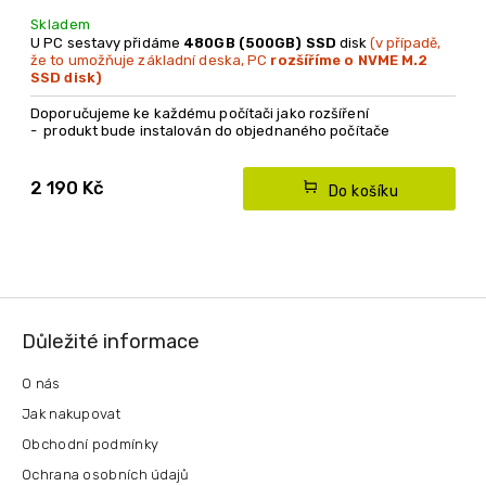
Skladem
U PC sestavy přidáme
480GB (500GB) SSD
disk
(v případě,
že to umožňuje základní deska, PC
rozšíříme o NVME M.2
SSD disk)
Doporučujeme ke každému počítači jako rozšíření
- produkt bude instalován do objednaného počítače
- produkt lze objednat pouze společně s nákupem
počítače
2 190 Kč
Do košíku
Z
á
Důležité informace
p
a
O nás
t
Jak nakupovat
í
Obchodní podmínky
Ochrana osobních údajů