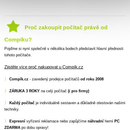
Proč zakoupit počítač právě od
Compíku?
Pojďme si nyní společně v několika bodech představit hlavní přednosti
tohoto počítače.
Zjistěte více proč nakupovat u Compík.cz
〉
Compík.cz
- zavedený prodejce počítačů
od roku 2008
〉
ZÁRUKA 3 ROKY
na celý počítač
(i pro firmy)
〉
Každý počítač
je individuálně sestaven a důkladně otestován našimi
techniky.
〉
Expresní
vyřízení reklamace nebo zapůjčíme
náhradní
herní
PC
ZDARMA
po dobu opravy!