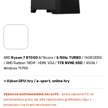
AMD
Ryzen 7 8700G
8/16core /
5.1GHz TURBO
/ 16GB DDR5
/ AMD Radeon 780M - HDMI, VGA /
1TB NVME SSD
/ 450W /
Windows 11 PRO
⭐ Výkon GPU: hry / e-sport, online hry
Výkonné multimediálně herní PC
- extra výkonné PC na
kancelářskou práci, ale díky výkonnému grafickému čipu v
procesoru i na hraní náročných her