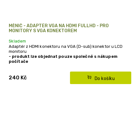
MĚNIČ - ADAPTÉR VGA NA HDMI FULLHD - PRO
MONITORY S VGA KONEKTOREM
Skladem
Adaptér z HDMI konektoru na VGA (D-sub) konektor u LCD
monitoru
- produkt lze objednat pouze společně s nákupem
počítače
240 Kč
Do košíku