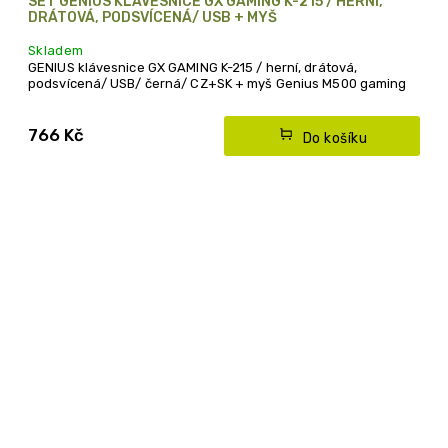
SET GENIUS KLÁVESNICE GX GAMING K-215 / HERNÍ,
DRÁTOVÁ, PODSVÍCENÁ/ USB + MYŠ
Skladem
GENIUS klávesnice GX GAMING K-215 / herní, drátová,
podsvícená/ USB/ černá/ CZ+SK + myš Genius M500 gaming
766 Kč
Do košíku