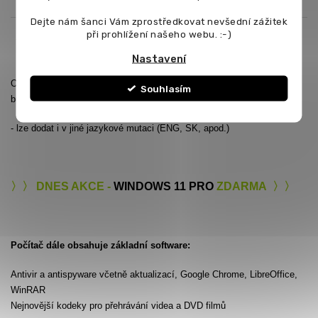
Dejte nám šanci Vám zprostředkovat nevšední zážitek
při prohlížení našeho webu. :-)
Operační systém Windows 11 PRO
Nastavení
Operační systém bude v PC předinstalován včetně ovladačů - počítač
Souhlasím
bude kompletně připraven k použití.
- lze dodat i v jiné jazykové mutaci (ENG, SK, apod.)
〉〉 DNES AKCE -
WINDOWS 11 PRO
ZDARMA 〉〉
Počítač dále obsahuje základní software:
Antivir a antispyware včetně aktualizací, Google Chrome, LibreOffice,
WinRAR
Nejnovější kodeky pro přehrávání videa a DVD filmů