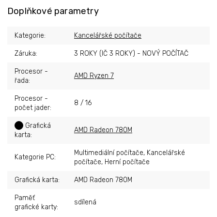
Doplňkové parametry
Kategorie
:
Kancelářské počítače
Záruka
:
3 ROKY (IČ 3 ROKY) - NOVÝ POČÍTAČ
Procesor -
AMD Ryzen 7
řada
:
Procesor -
8 / 16
počet jader
:
?
Grafická
AMD Radeon 780M
karta
:
Multimediální počítače, Kancelářské
Kategorie PC
:
počítače, Herní počítače
Grafická karta
:
AMD Radeon 780M
Paměť
sdílená
grafické karty
: