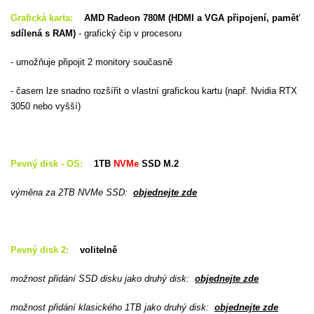
Grafická karta:
AMD Radeon 780M (HDMI a VGA připojení, paměť
sdílená s RAM)
- grafický čip v procesoru
- umožňuje připojit 2 monitory současně
- časem lze snadno rozšířit o vlastní grafickou kartu (např. Nvidia RTX
3050 nebo vyšší)
Pevný disk - OS:
1TB
NVMe
SSD M.2
výměna za 2TB NVMe SSD
:
objednejte zde
Pevný disk 2:
volitelně
možnost přidání SSD disku jako druhý disk:
objednejte zde
možnost přidání klasického 1TB jako druhý disk:
objednejte zde