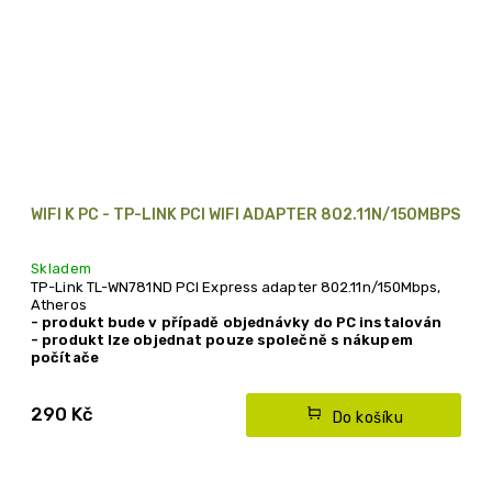
WIFI K PC - TP-LINK PCI WIFI ADAPTER 802.11N/150MBPS
Skladem
TP-Link TL-WN781ND PCI Express adapter 802.11n/150Mbps,
Atheros
- produkt bude v případě objednávky do PC instalován
- produkt lze objednat pouze společně s nákupem
počítače
290 Kč
Do košíku