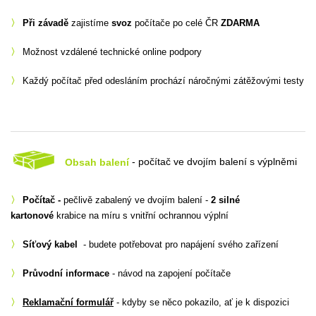
〉
Při závadě
zajistíme
svoz
počítače po celé ČR
ZDARMA
〉
Možnost vzdálené technické online podpory
〉
Každý počítač před odesláním prochází náročnými zátěžovými testy
Obsah balení
- počítač ve dvojím balení s výplněmi
〉
Počítač -
pečlivě zabalený ve dvojím balení -
2 silné
kartonové
krabice na míru s vnitřní ochrannou výplní
〉
Síťový kabel
- budete potřebovat pro napájení svého zařízení
〉
Průvodní informace
- návod na zapojení počítače
〉
Reklamační formulář
- kdyby se něco pokazilo, ať je k dispozici