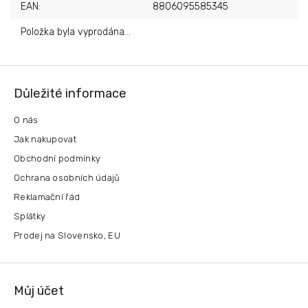
EAN
:
8806095585345
Položka byla vyprodána…
Z
á
Důležité informace
p
a
O nás
t
Jak nakupovat
í
Obchodní podmínky
Ochrana osobních údajů
Reklamační řád
Splátky
Prodej na Slovensko, EU
Můj účet