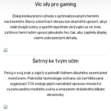
Víc síly pro gaming
Získej konkurenční výhodu s optimalizovanými herními
nastaveními. Barvy a kontrast obrazu lze okamžitě upravit, abys
viděl živější scény a spatřil nepřátele skrývající se ve tmě,
zatímco herní režim upraví jakoukoliv hru tak, aby zaplnila displej
všemi zobrazenými detaily.
Šetrný ke tvým očím
Pečuj o svůj zrak a zajisti si pohodlí i během dlouhého sezení před
monitorem. Pokročilá technologie ochrany očí certifikovaná
organizací TÜV snižuje jejich namáhání úpravou množství
vyzařovaného modrého světa a omezením dráždivého blikání
obrazovky.