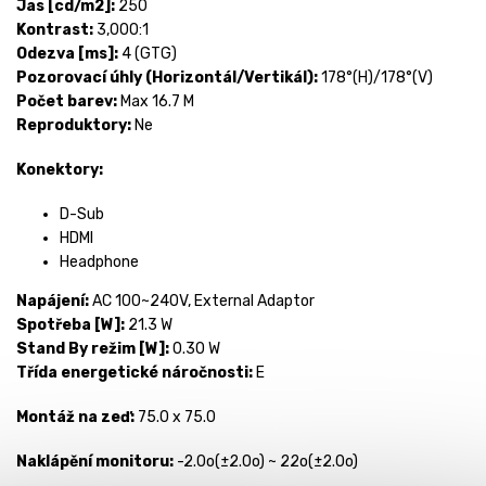
Jas [cd/m2]:
250
Kontrast:
3,000:1
Odezva [ms]:
4 (GTG)
Pozorovací úhly (Horizontál/Vertikál):
178°(H)/178°(V)
Počet barev:
Max 16.7 M
Reproduktory:
Ne
Konektory:
D-Sub
HDMI
Headphone
Napájení:
AC 100~240V, External Adaptor
Spotřeba [W]:
21.3 W
Stand By režim [W]:
0.30 W
Třída energetické náročnosti:
E
Montáž na zeď:
75.0 x 75.0
Naklápění monitoru:
-2.0o(±2.0o) ~ 22o(±2.0o)