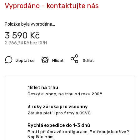
Vyprodáno - kontaktujte nás
Položka byla vyprodána…
3 590 Kč
2 966,94 Kč bez DPH
Zeptat se
Hlídat
Sdílet
18 let na trhu
Český e-shop, na trhu od roku 2008
3 roky záruka pro všechny
Záruka platí i pro firmy a OSVČ
Rychlá expedice do 1-3 dnů
Platí i při úpravě konfigurace. Potřebujete dříve?
Napište nám.