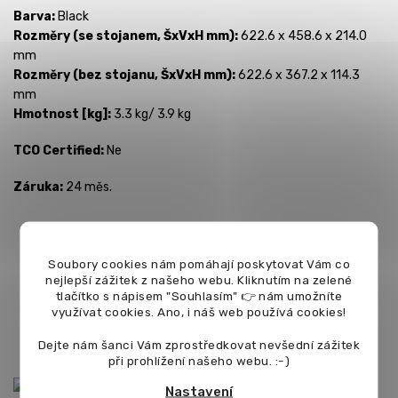
Barva:
Black
Rozměry (se stojanem, ŠxVxH mm):
622.6 x 458.6 x 214.0
mm
Rozměry (bez stojanu, ŠxVxH mm):
622.6 x 367.2 x 114.3
mm
Hmotnost [kg]:
3.3 kg/ 3.9 kg
TCO Certified:
Ne
Záruka:
24 měs.
27" Prohnutý monitor S360GD
Soubory cookies nám pomáhají poskytovat Vám co
nejlepší zážitek z našeho webu. Kliknutím na zelené
tlačítko s nápisem "Souhlasím" 👉 nám umožníte
VA panel s prohnutím 1800R s rozlišením FullHD | Frekvence
využívat cookies.
Ano, i náš web používá cookies!
100Hz, doba odezvy 4ms | HDMI, 1x D-Sub, 1x konektor na
sluchátka
Dejte nám šanci Vám zprostředkovat nevšední zážitek
při prohlížení našeho webu. :-)
Nastavení