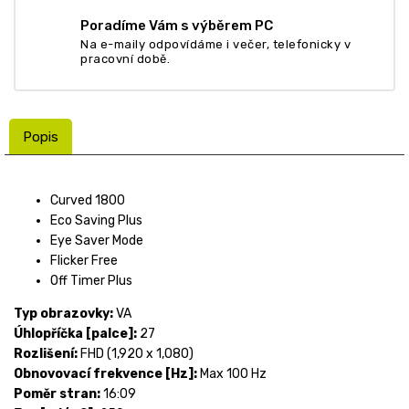
Poradíme Vám s výběrem PC
Na e-maily odpovídáme i večer, telefonicky v
pracovní době.
Popis
Curved 1800
Eco Saving Plus
Eye Saver Mode
Flicker Free
Off Timer Plus
Typ obrazovky:
VA
Úhlopříčka [palce]:
27
Rozlišení:
FHD (1,920 x 1,080)
Obnovovací frekvence [Hz]:
Max 100 Hz
Poměr stran:
16:09