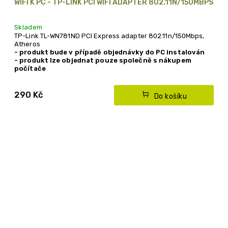
WIFI K PC - TP-LINK PCI WIFI ADAPTER 802.11N/150MBPS
Skladem
TP-Link TL-WN781ND PCI Express adapter 802.11n/150Mbps,
Atheros
- produkt bude v případě objednávky do PC instalován
- produkt lze objednat pouze společně s nákupem
počítače
290 Kč
Do košíku