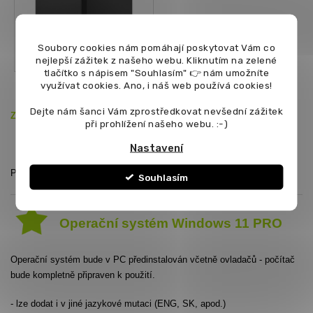
Soubory cookies nám pomáhají poskytovat Vám co
nejlepší zážitek z našeho webu. Kliknutím na zelené
tlačítko s nápisem "Souhlasím" 👉 nám umožníte
využívat cookies.
Ano, i náš web používá cookies!
Dejte nám šanci Vám zprostředkovat nevšední zážitek
Zdroj:
450W aktivní PFC 80+
při prohlížení našeho webu. :-)
Nastavení
Podrobnější informace najdete v záložce
PARAMETRY
Souhlasím
Operační systém Windows 11 PRO
Operační systém bude v PC předinstalován včetně ovladačů - počítač
bude kompletně připraven k použití.
- lze dodat i v jiné jazykové mutaci (ENG, SK, apod.)