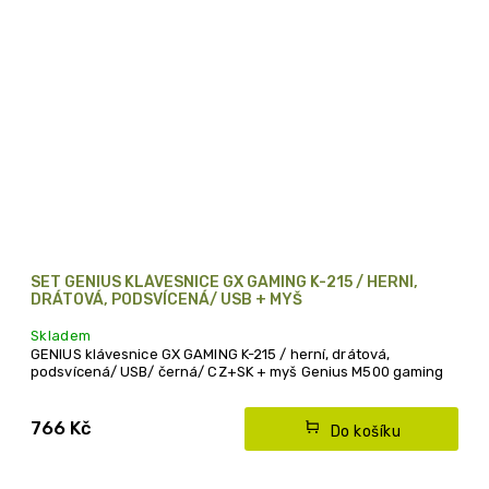
SET GENIUS KLÁVESNICE GX GAMING K-215 / HERNÍ,
DRÁTOVÁ, PODSVÍCENÁ/ USB + MYŠ
Skladem
GENIUS klávesnice GX GAMING K-215 / herní, drátová,
podsvícená/ USB/ černá/ CZ+SK + myš Genius M500 gaming
766 Kč
Do košíku