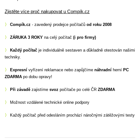
Zjistěte více proč nakupovat u Compík.cz
〉
Compík.cz
- zavedený prodejce počítačů
od roku 2008
〉
ZÁRUKA 3 ROKY
na celý počítač
(i pro firmy)
〉
Každý počítač
je individuálně sestaven a důkladně otestován našimi
techniky.
〉
Expresní
vyřízení reklamace nebo zapůjčíme
náhradní
herní
PC
ZDARMA
po dobu opravy!
〉
Při závadě
zajistíme
svoz
počítače po celé ČR
ZDARMA
〉
Možnost vzdálené technické online podpory
〉
Každý počítač před odesláním prochází náročnými zátěžovými testy