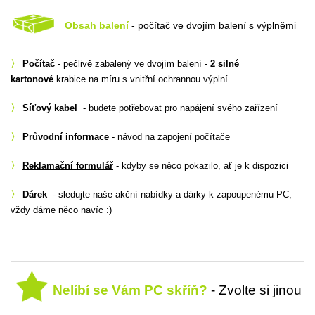
Obsah balení
- počítač ve dvojím balení s výplněmi
〉
Počítač -
pečlivě zabalený ve dvojím balení -
2 silné
kartonové
krabice na míru s vnitřní ochrannou výplní
〉
Síťový kabel
- budete potřebovat pro napájení svého zařízení
〉
Průvodní informace
- návod na zapojení počítače
〉
Reklamační formulář
- kdyby se něco pokazilo, ať je k dispozici
〉
Dárek
- sledujte naše akční nabídky a dárky k zapoupenému PC,
vždy dáme něco navíc :)
Nelíbí se Vám PC skříň?
- Zvolte si jinou