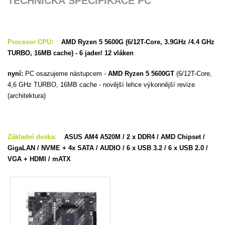
TECHNICKÁ SPECIFIKACE PC
Procesor CPU:
AMD Ryzen 5 5600G (6/12T-Core, 3.9GHz /4.4 GHz
TURBO, 16MB cache) - 6 jader/ 12 vláken
nyní:
PC osazujeme nástupcem -
AMD Ryzen 5 5600GT
(6/12T-Core,
4,6 GHz TURBO, 16MB cache - novější lehce výkonnější revize
(architektura)
Základní deska:
ASUS AM4 A520M
/ 2 x DDR4 / AMD Chipset /
GigaLAN / NVME + 4x SATA / AUDIO / 6 x USB 3.2 / 6 x USB 2.0 /
VGA + HDMI / mATX