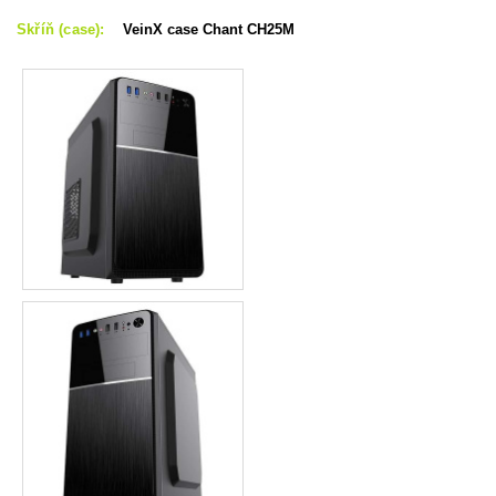
Skříň (case):
VeinX case Chant CH25M