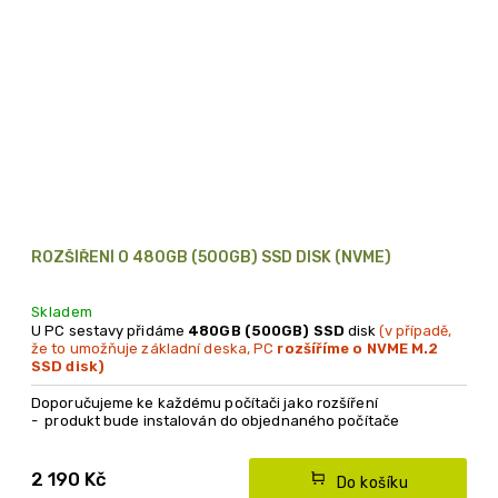
ROZŠÍŘENÍ O 480GB (500GB) SSD DISK (NVME)
Skladem
U PC sestavy přidáme
480GB (500GB) SSD
disk
(v případě,
že to umožňuje základní deska, PC
rozšíříme o NVME M.2
SSD disk)
Doporučujeme ke každému počítači jako rozšíření
- produkt bude instalován do objednaného počítače
- produkt lze objednat pouze společně s nákupem
počítače
2 190 Kč
Do košíku