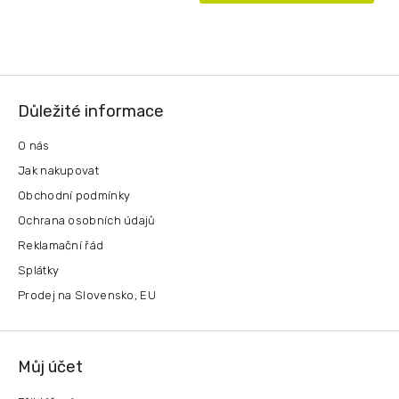
Z
á
Důležité informace
p
a
O nás
t
Jak nakupovat
í
Obchodní podmínky
Ochrana osobních údajů
Reklamační řád
Splátky
Prodej na Slovensko, EU
Můj účet