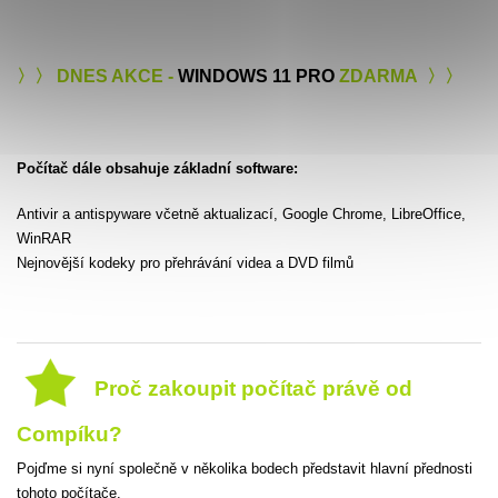
〉〉 DNES AKCE -
WINDOWS 11 PRO
ZDARMA 〉〉
Počítač dále obsahuje základní software:
Antivir a antispyware včetně aktualizací, Google Chrome, LibreOffice,
WinRAR
Nejnovější kodeky pro přehrávání videa a DVD filmů
Proč zakoupit počítač právě od
Compíku?
Pojďme si nyní společně v několika bodech představit hlavní přednosti
tohoto počítače.