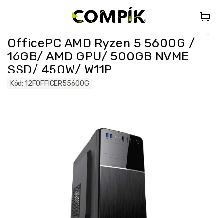
Přejít
🎁
DÁREK K PC NAD 35 000 Kč
– Vyberte si Kingdom Come:
na
Deliverance II nebo Forza Horizon 5 (do poznámky uveďte „KCDII“
nebo „FORZA5“)
obsah
Select Language
▼
OfficePC AMD Ryzen 5 5600G /
16GB/ AMD GPU/ 500GB NVME
SSD/ 450W/ W11P
Kód:
12FOFFICER55600G