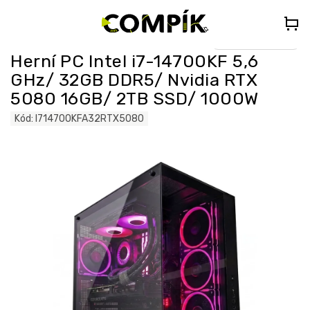
Přejít
🎁
DÁREK K PC NAD 35 000 Kč
– Vyberte si Kingdom Come:
na
Deliverance II nebo Forza Horizon 5 (do poznámky uveďte „KCDII“
nebo „FORZA5“)
obsah
Select Language
▼
Herní PC Intel i7-14700KF 5,6
GHz/ 32GB DDR5/ Nvidia RTX
5080 16GB/ 2TB SSD/ 1000W
Kód:
I714700KFA32RTX5080