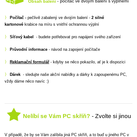
Obsah balení
- počítač ve dvojím balení s výplněmi
〉
Počítač -
pečlivě zabalený ve dvojím balení -
2 silné
kartonové
krabice na míru s vnitřní ochrannou výplní
〉
Síťový kabel
- budete potřebovat pro napájení svého zařízení
〉
Průvodní informace
- návod na zapojení počítače
〉
Reklamační formulář
- kdyby se něco pokazilo, ať je k dispozici
〉
Dárek
- sledujte naše akční nabídky a dárky k zapoupenému PC,
vždy dáme něco navíc :)
Nelíbí se Vám PC skříň?
- Zvolte si jinou
V případě, že by se Vám zalíbila jiná PC skříň, a to buď u jiného PC v