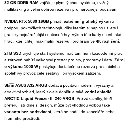
32 GB DDR5 RAM
zajišťuje plynulý chod systému, svižný
multitasking a velmi dobrou rezervu i pro náročnější používání.
NVIDIA RTX 5080 16GB
přináší
extrémní grafický výkon
a
podporu pokročilých technologií, díky kterým si naplno užijete i
graficky nejnáročnější současné hry. Výkon této karty ocení také
hráči, kteří chtějí maximální rezervu i pro hraní ve
4K rozlišení
.
2TB SSD
urychluje start systému, načítání her i každodenní práci
a zároveň nabízí velkorysý prostor pro hry, programy i data.
Zdroj
o výkonu 1000 W
poskytuje dostatečnou rezervu pro stabilní a
spolehlivý provoz celé sestavy i při vysokém zatížení.
Skříň ASUS A32 ARGB
dodává počítači moderní, výrazný a
atraktivní vzhled, který skvěle doplňuje také
vodní chladič
ARCTIC Liquid Freezer III 240 ARGB
. Pro zákazníky, kteří
preferují střídmější design, může být vhodnou volbou také
varianta bez podsvícení
, která se hodí i do kanceláře nebo
firemního prostředí.