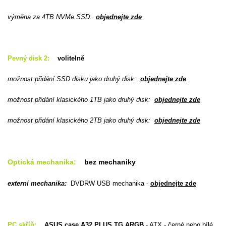
výměna za 4TB NVMe SSD
:
objednejte zde
Pevný disk 2:
volitelně
možnost přidání SSD disku jako druhý disk:
objednejte zde
možnost přidání klasického 1TB jako druhý disk:
objednejte zde
možnost přidání klasického 2TB jako druhý disk:
objednejte zde
Optická mechanika:
bez mechaniky
externí mechanika:
DVDRW USB mechanika -
objednejte zde
PC skříň:
ASUS case A32 PLUS TG ARGB
- ATX - černé nebo bílé