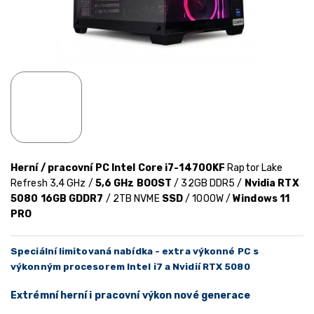
Herní / pracovní PC Intel Core i7-14700KF
Raptor Lake
Refresh 3,4 GHz /
5,6 GHz BOOST
/ 32GB DDR5 /
Nvidia RTX
5080 16GB GDDR7
/ 2TB NVME
SSD
/ 1000W /
Windows 11
PRO
Speciální limitovaná nabídka - extra výkonné PC s
výkonným procesorem Intel i7 a Nvidií RTX 5080
Extrémní herní i pracovní výkon nové generace