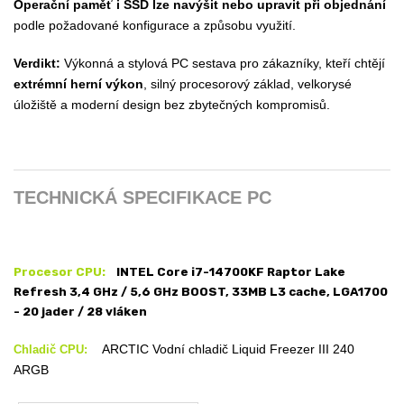
Operační paměť i SSD lze navýšit nebo upravit při objednání
podle požadované konfigurace a způsobu využití.
Verdikt:
Výkonná a stylová PC sestava pro zákazníky, kteří chtějí
extrémní herní výkon
, silný procesorový základ, velkorysé
úložiště a moderní design bez zbytečných kompromisů.
TECHNICKÁ SPECIFIKACE PC
Procesor CPU:
INTEL Core i7-14700KF Raptor Lake
Refresh 3,4 GHz / 5,6 GHz BOOST, 33MB L3 cache, LGA1700
-
20 jader / 28 vláken
ARCTIC Vodní chladič Liquid Freezer III 240
Chladič CPU:
ARGB