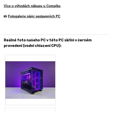
Více o výhodách nákupu u Compíku
📸
Fotogalerie námi sestavených PC
Reálné foto našeho PC v této PC skříni v černém
provedení (vodní chlazení CPU):