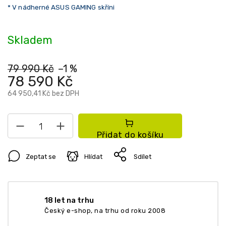
* V nádherné ASUS GAMING skříni
Skladem
79 990 Kč
–1 %
78 590 Kč
64 950,41 Kč bez DPH
Přidat do košíku
Zeptat se
Hlídat
Sdílet
18 let na trhu
Český e-shop, na trhu od roku 2008