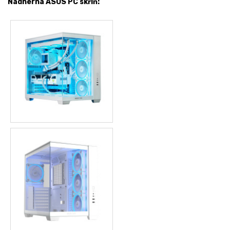
Nádherná ASUS PC skříň: