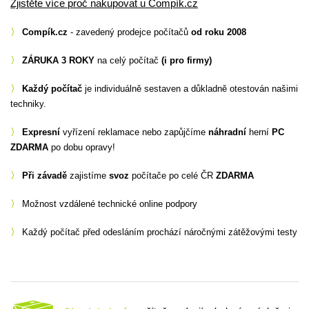
Zjistěte více proč nakupovat u Compík.cz
〉
Compík.cz
- zavedený prodejce počítačů
od roku 2008
〉
ZÁRUKA 3 ROKY
na celý počítač
(i pro firmy)
〉
Každý počítač
je individuálně sestaven a důkladně otestován našimi
techniky.
〉
Expresní
vyřízení reklamace nebo zapůjčíme
náhradní
herní
PC
ZDARMA
po dobu opravy!
〉
Při závadě
zajistíme
svoz
počítače po celé ČR
ZDARMA
〉
Možnost vzdálené technické online podpory
〉
Každý počítač před odesláním prochází náročnými zátěžovými testy