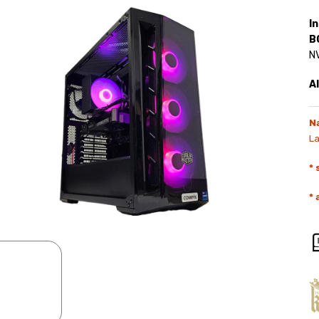
I
B
N
A
N
L
*
*