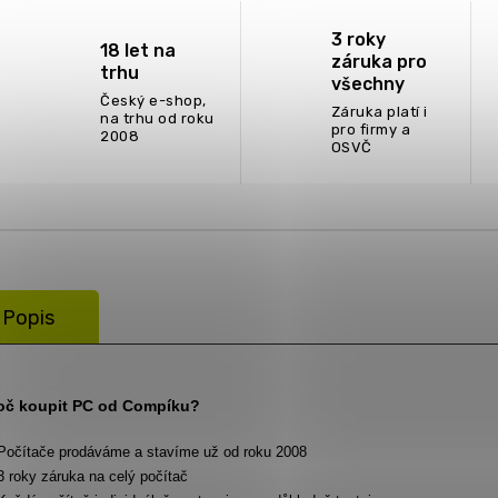
3 roky
18 let na
záruka pro
trhu
všechny
Český e-shop,
Záruka platí i
na trhu od roku
pro firmy a
2008
OSVČ
Popis
oč koupit PC od Compíku?
Počítače prodáváme a stavíme už od roku 2008
3 roky záruka na celý počítač