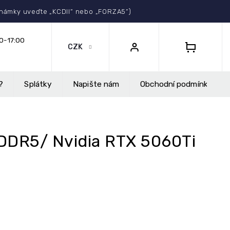
Select Language
▼
známky uveďte „KCDII“ nebo „FORZA5“)
CZK
NÁKUPNÍ
KOŠÍK
?
Splátky
Napište nám
Obchodní podmínky
 DDR5/ Nvidia RTX 5060Ti