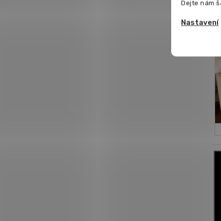
Dejte nám š
Nastavení