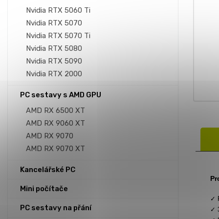
Nvidia RTX 5060 Ti
Nvidia RTX 5070
Nvidia RTX 5070 Ti
Nvidia RTX 5080
Nvidia RTX 5090
Nvidia RTX 2000
PC sestavy s AMD GPU
AMD RX 6500 XT
AMD RX 9060 XT
AMD RX 9070
AMD RX 9070 XT
Kancelářské PC
Pr
Mini počítače
✓ 
PC sestavy na přání
✓ 