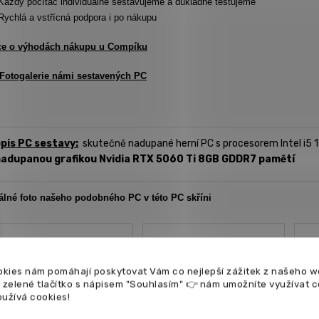
Každý počítač individuálně sestavujeme a důkladně testujeme
Rychlá a vstřícná podpora i po nákupu
ce o výhodách nákupu u Compíku
Fotogalerie námi sestavených PC
pis PC sestavy:
skutečně nadupané herní PC s procesorem Intel i5 
adupanou grafikou Nvidia RTX 5060 Ti 8GB GDDR7 pamětí
álné foto našeho podobného PC v této PC skříni
kies nám pomáhají poskytovat Vám co nejlepší zážitek z našeho w
a zelené tlačítko s nápisem "Souhlasím" 👉 nám umožníte využívat 
oužívá cookies!