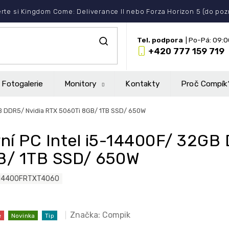
rte si Kingdom Come: Deliverance II nebo Forza Horizon 5 (do po
+420 777 159 719
Fotogalerie
Monitory
Kontakty
Proč Compík
GB DDR5/ Nvidia RTX 5060Ti 8GB/ 1TB SSD/ 650W
ní PC Intel i5-14400F/ 32GB
B/ 1TB SSD/ 650W
14400FRTXT4060
Značka:
Compik
e
Novinka
Tip