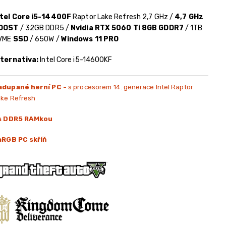
ntel Core i5-14400F
Raptor Lake Refresh 2,7 GHz /
4,7 GHz
OOST
/ 32GB DDR5 /
Nvidia RTX 5060 Ti 8GB GDDR7
/ 1TB
VME
SSD
/ 650W /
Windows 11 PRO
lternativa:
Intel Core i5-14600KF
adupané herní PC -
s procesorem 14. generace Intel Raptor
ake Refresh
 s DDR5 RAMkou
 aRGB PC skříň