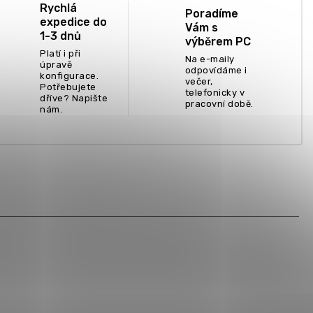
Rychlá
Poradíme
expedice do
Vám s
1-3 dnů
výběrem PC
Platí i při
Na e-maily
úpravě
odpovídáme i
konfigurace.
večer,
Potřebujete
telefonicky v
dříve? Napište
pracovní době.
nám.