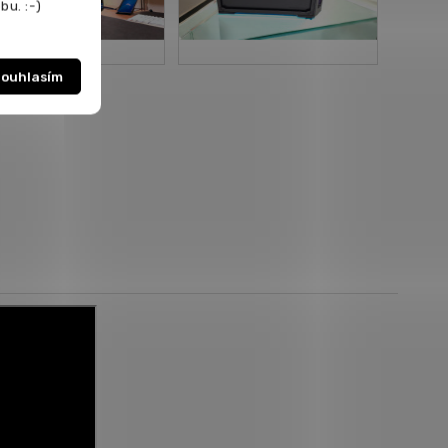
bu. :-)
ouhlasím