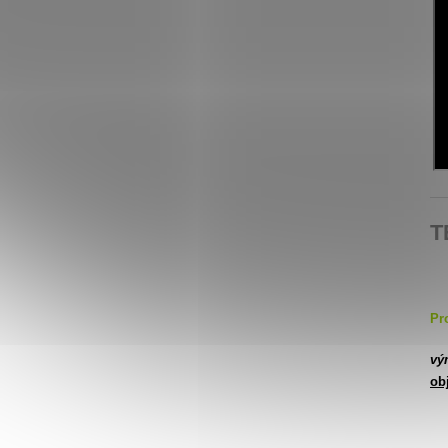
T
Pr
vý
ob