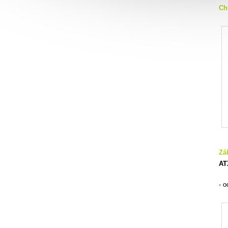
Ch
Zá
AT
- 