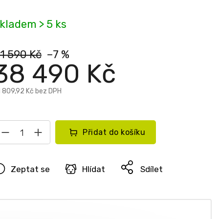
kladem > 5 ks
1 590 Kč
–7 %
38 490 Kč
 809,92 Kč bez DPH
Přidat do košíku
Zeptat se
Hlídat
Sdílet