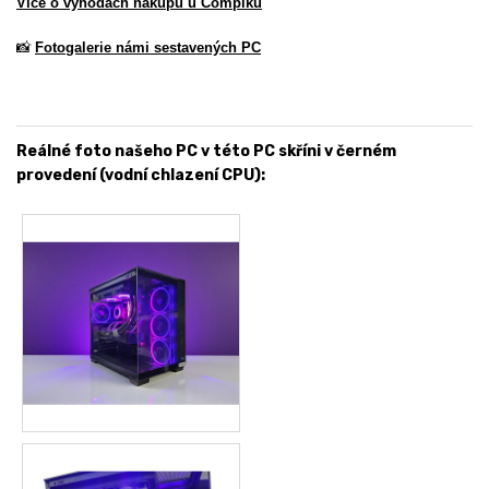
Více o výhodách nákupu u Compíku
📸
Fotogalerie námi sestavených PC
Reálné foto našeho PC v této PC skříni v černém
provedení (vodní chlazení CPU):