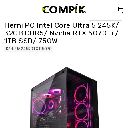
Přejít
🎁
DÁREK K PC NAD 35 000 Kč
– Vyberte si Kingdom Come:
na
Deliverance II nebo Forza Horizon 5 (do poznámky uveďte „KCDII“
nebo „FORZA5“)
obsah
Select Language
▼
Herní PC Intel Core Ultra 5 245K/
32GB DDR5/ Nvidia RTX 5070Ti /
1TB SSD/ 750W
Kód:
IU5245KRTXTI5070