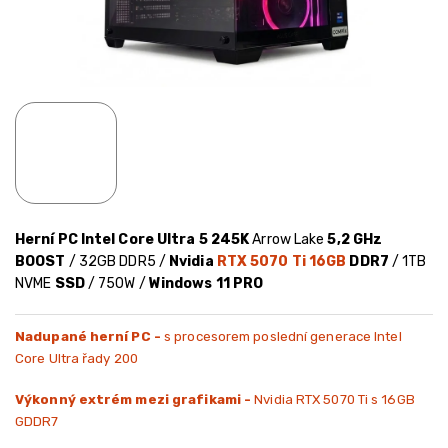
Herní PC Intel Core Ultra 5 245K
Arrow Lake
5,2 GHz
BOOST
/ 32GB DDR5 /
Nvidia
RTX 5070 Ti 16GB
DDR7
/ 1TB
NVME
SSD
/ 750W /
Windows 11 PRO
Nadupané herní PC -
s procesorem poslední generace Intel
Core Ultra řady 200
Výkonný extrém mezi grafikami -
Nvidia RTX 5070 Ti s 16GB
GDDR7