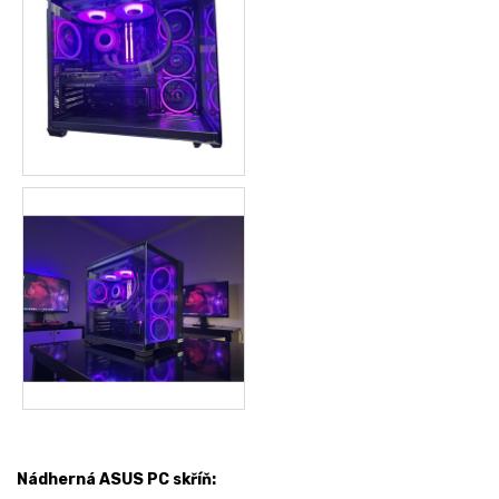
Nádherná ASUS PC skříň: