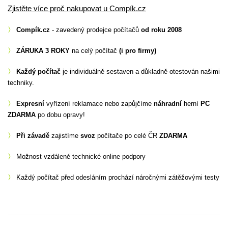
Zjistěte více proč nakupovat u Compík.cz
〉
Compík.cz
- zavedený prodejce počítačů
od roku 2008
〉
ZÁRUKA 3 ROKY
na celý počítač
(i pro firmy)
〉
Každý počítač
je individuálně sestaven a důkladně otestován našimi
techniky.
〉
Expresní
vyřízení reklamace nebo zapůjčíme
náhradní
herní
PC
ZDARMA
po dobu opravy!
〉
Při závadě
zajistíme
svoz
počítače po celé ČR
ZDARMA
〉
Možnost vzdálené technické online podpory
〉
Každý počítač před odesláním prochází náročnými zátěžovými testy