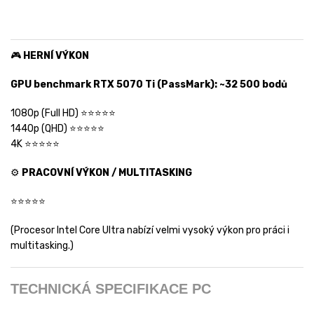
🎮
HERNÍ VÝKON
GPU benchmark RTX 5070 Ti (PassMark): ~32 500 bodů
1080p (Full HD) ⭐⭐⭐⭐⭐
1440p (QHD) ⭐⭐⭐⭐⭐
4K ⭐⭐⭐⭐⭐
⚙️
PRACOVNÍ VÝKON / MULTITASKING
⭐⭐⭐⭐⭐
(Procesor Intel Core Ultra nabízí velmi vysoký výkon pro práci i
multitasking.)
TECHNICKÁ SPECIFIKACE PC