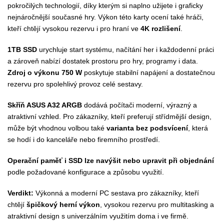
pokročilých technologií, díky kterým si naplno užijete i graficky
nejnáročnější současné hry. Výkon této karty ocení také hráči,
kteří chtějí vysokou rezervu i pro hraní ve
4K rozlišení
.
1TB SSD
urychluje start systému, načítání her i každodenní práci
a zároveň nabízí dostatek prostoru pro hry, programy i data.
Zdroj o výkonu 750 W
poskytuje stabilní napájení a dostatečnou
rezervu pro spolehlivý provoz celé sestavy.
Skříň ASUS A32 ARGB
dodává počítači moderní, výrazný a
atraktivní vzhled. Pro zákazníky, kteří preferují střídmější design,
může být vhodnou volbou také
varianta bez podsvícení
, která
se hodí i do kanceláře nebo firemního prostředí.
Operační paměť i SSD lze navýšit nebo upravit při objednání
podle požadované konfigurace a způsobu využití.
Verdikt:
Výkonná a moderní PC sestava pro zákazníky, kteří
chtějí
špičkový herní výkon
, vysokou rezervu pro multitasking a
atraktivní design s univerzálním využitím doma i ve firmě.