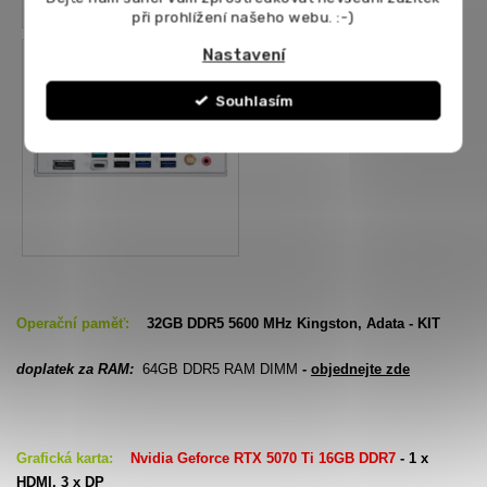
při prohlížení našeho webu. :-)
Nastavení
Souhlasím
Operační paměť:
32GB DDR5 5600 MHz Kingston, Adata - KIT
doplatek za RAM:
64GB DDR5 RAM DIMM
-
objednejte zde
Grafická karta:
Nvidia Geforce RTX 5070 Ti 16GB DDR7
- 1 x
HDMI, 3 x DP