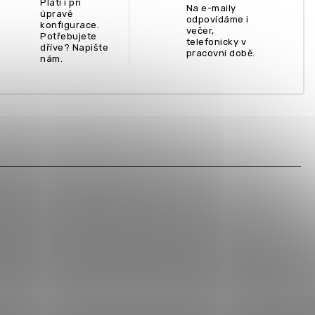
Platí i při
Na e-maily
úpravě
odpovídáme i
konfigurace.
večer,
Potřebujete
telefonicky v
dříve? Napište
pracovní době.
nám.