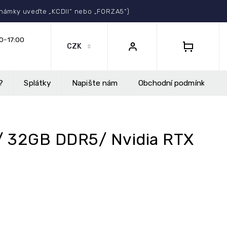
Select Language
▼
známky uveďte „KCDII“ nebo „FORZA5“)
CZK
NÁKUPNÍ
KOŠÍK
?
Splátky
Napište nám
Obchodní podmínky
K/ 32GB DDR5/ Nvidia RTX