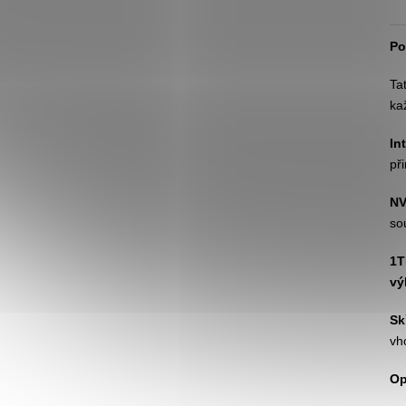
Po
Ta
ka
In
př
NV
so
1T
vý
Sk
vh
Op