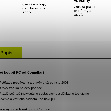
všechny
Český e-shop,
Záruka platí i
na trhu od roku
pro firmy a
2008
OSVČ
Popis
oč koupit PC od Compíku?
Počítače prodáváme a stavíme už od roku 2008
3 roky záruka na celý počítač
Každý počítač individuálně sestavujeme a důkladně testujeme
Rychlá a vstřícná podpora i po nákupu
ce o výhodách nákupu u Compíku