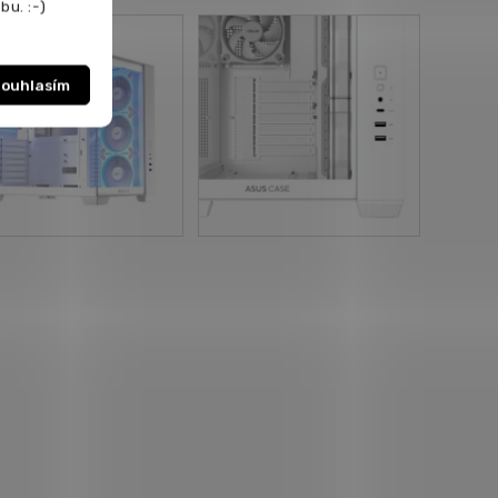
bu. :-)
ouhlasím