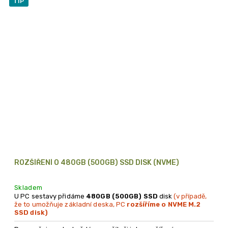
TIP
ROZŠÍŘENÍ O 480GB (500GB) SSD DISK (NVME)
Skladem
U PC sestavy přidáme
480GB (500GB) SSD
disk
(v případě,
že to umožňuje základní deska, PC
rozšíříme o NVME M.2
SSD disk)