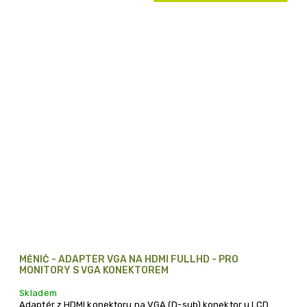
MĚNIČ - ADAPTÉR VGA NA HDMI FULLHD - PRO
MONITORY S VGA KONEKTOREM
Skladem
Adaptér z HDMI konektoru na VGA (D-sub) konektor u LCD