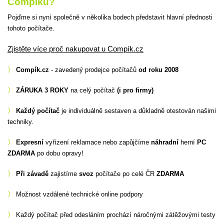
Compíku?
Pojďme si nyní společně v několika bodech představit hlavní přednosti
tohoto počítače.
Zjistěte více proč nakupovat u Compík.cz
〉
Compík.cz
- zavedený prodejce počítačů
od roku 2008
〉
ZÁRUKA 3 ROKY
na celý počítač
(i pro firmy)
〉
Každý počítač
je individuálně sestaven a důkladně otestován našimi
techniky.
〉
Expresní
vyřízení reklamace nebo zapůjčíme
náhradní
herní
PC
ZDARMA
po dobu opravy!
〉
Při závadě
zajistíme
svoz
počítače po celé ČR
ZDARMA
〉
Možnost vzdálené technické online podpory
〉
Každý počítač před odesláním prochází náročnými zátěžovými testy