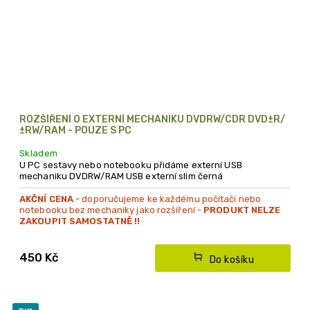
ROZŠÍŘENÍ O EXTERNÍ MECHANIKU DVDRW/CDR DVD±R/
±RW/RAM - POUZE S PC
Skladem
U PC sestavy nebo notebooku přidáme externí USB
mechaniku DVDRW/RAM USB externí slim černá
AKČNÍ CENA
- doporučujeme ke každému počítači nebo
notebooku bez mechaniky jako rozšíření -
PRODUKT NELZE
ZAKOUPIT SAMOSTATNĚ !!
- produkt lze objednat pouze společně s nákupem
počítače
450 Kč
Do košíku