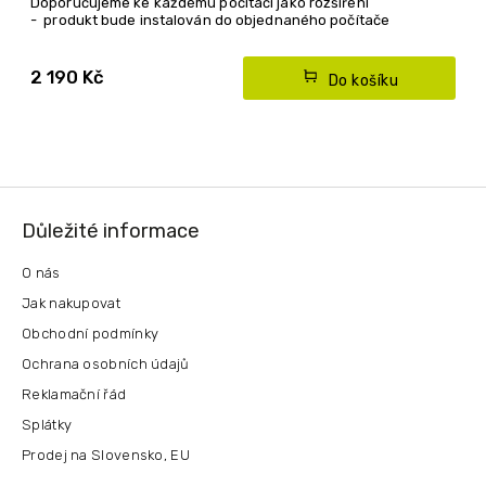
Doporučujeme ke každému počítači jako rozšíření
- produkt bude instalován do objednaného počítače
- produkt lze objednat pouze společně s nákupem
počítače
2 190 Kč
Do košíku
Z
á
Důležité informace
p
a
O nás
t
Jak nakupovat
í
Obchodní podmínky
Ochrana osobních údajů
Reklamační řád
Splátky
Prodej na Slovensko, EU