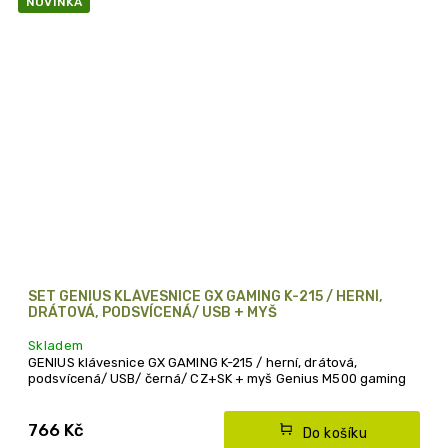
NOVINKA
SET GENIUS KLÁVESNICE GX GAMING K-215 / HERNÍ,
DRÁTOVÁ, PODSVÍCENÁ/ USB + MYŠ
Skladem
GENIUS klávesnice GX GAMING K-215 / herní, drátová,
podsvícená/ USB/ černá/ CZ+SK + myš Genius M500 gaming
766 Kč
Do košíku