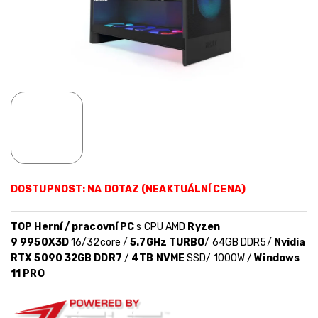
DOSTUPNOST: NA DOTAZ (NEAKTUÁLNÍ CENA)
TOP Herní / pracovní PC
s CPU AMD
Ryzen
9
9950X3D
16/32core /
5.7GHz TURBO
/ 64GB DDR5/
Nvidia
RTX 5090 32GB DDR7
/
4TB NVME
SSD/ 1000W /
Windows
11 PRO