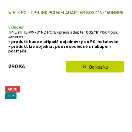
WIFI K PC - TP-LINK PCI WIFI ADAPTER 802.11N/150MBPS
Skladem
TP-Link TL-WN781ND PCI Express adapter 802.11n/150Mbps,
Atheros
- produkt bude v případě objednávky do PC instalován
- produkt lze objednat pouze společně s nákupem
počítače
290 Kč
Do košíku
AKCE
TIP