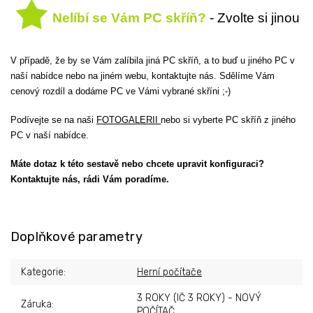
Nelíbí se Vám PC skříň?
- Zvolte si jinou
V případě, že by se Vám zalíbila jiná PC skříň, a to buď u jiného PC v
naší nabídce nebo na jiném webu, kontaktujte nás. Sdělíme Vám
cenový rozdíl a dodáme PC ve Vámi vybrané skříni ;-)
Podívejte se na naši
FOTOGALERII
nebo si vyberte PC skříň z jiného
PC v naší nabídce.
Máte dotaz k této sestavě nebo chcete upravit konfiguraci?
Kontaktujte nás, rádi Vám poradíme.
Doplňkové parametry
Kategorie
:
Herní počítače
3 ROKY (IČ 3 ROKY) - NOVÝ
Záruka
:
POČÍTAČ