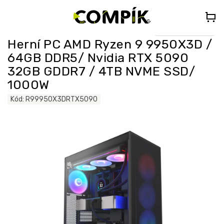
Přejít
🎁
DÁREK K PC NAD 35 000 Kč
– Vyberte si Kingdom Come:
na
Deliverance II nebo Forza Horizon 5 (do poznámky uveďte „KCDII“
nebo „FORZA5“)
obsah
Select Language
▼
Herní PC AMD Ryzen 9 9950X3D /
64GB DDR5/ Nvidia RTX 5090
32GB GDDR7 / 4TB NVME SSD/
1000W
Kód:
R99950X3DRTX5090