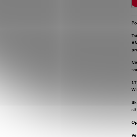
Po
Ta
AM
pr
NV
so
1T
Wi
Sk
st
Op
Ve