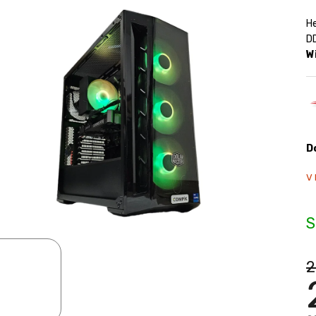
H
D
W
D
V 
S
2