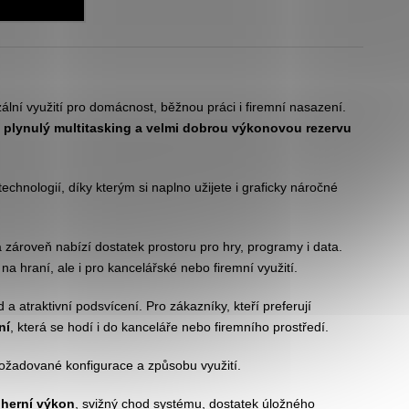
ální využití pro domácnost, běžnou práci i firemní nasazení.
plynulý multitasking a velmi dobrou výkonovou rezervu
echnologií, díky kterým si naplno užijete i graficky náročné
a zároveň nabízí dostatek prostoru pro hry, programy i data.
na hraní, ale i pro kancelářské nebo firemní využití.
 atraktivní podsvícení. Pro zákazníky, kteří preferují
ní
, která se hodí i do kanceláře nebo firemního prostředí.
ožadované konfigurace a způsobu využití.
 herní výkon
, svižný chod systému, dostatek úložného