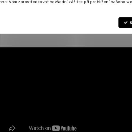
anci Vám zprostředkovat nevšední zážitek při prohlížení našeho we
S