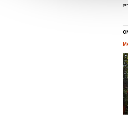
pr
O
M