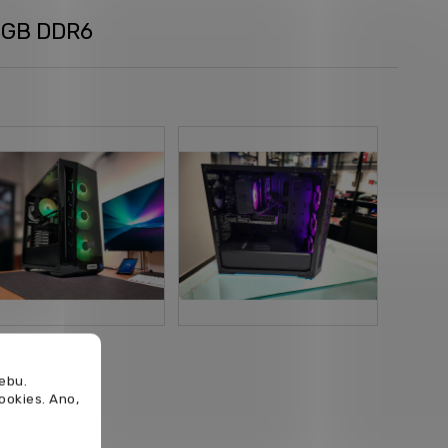
8GB DDR6
ebu.
cookies.
Ano,