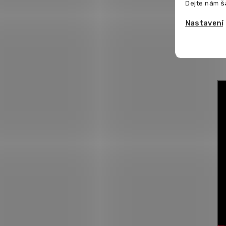
Dejte nám š
Nastavení