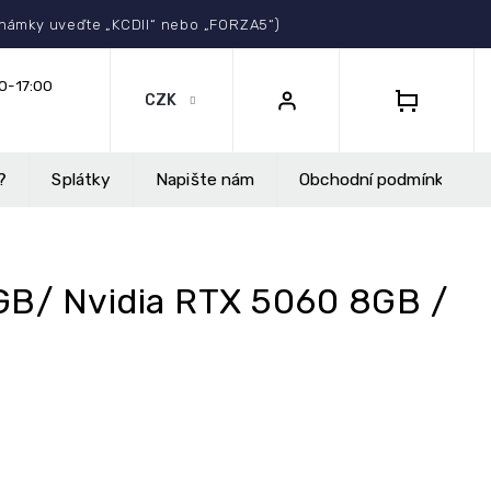
Select Language
▼
známky uveďte „KCDII“ nebo „FORZA5“)
CZK
NÁKUPNÍ
KOŠÍK
?
Splátky
Napište nám
Obchodní podmínky
GB/ Nvidia RTX 5060 8GB /