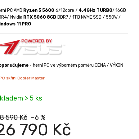
erní PC AMD
Ryzen 5 5600
6/12core /
4.4GHz TURBO
/ 16GB
DR4/ Nvidia
RTX 5060 8GB
DDR7 / 1TB NVME SSD / 550W /
indows 11 PRO
oporučujeme
- herní PC ve výborném poměru CENA / VÝKON
PC skříni Cooler Master
kladem > 5 ks
8 590 Kč
–6 %
26 790 Kč