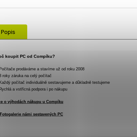
Popis
oč koupit PC od Compíku?
Počítače prodáváme a stavíme už od roku 2008
3 roky záruka na celý počítač
Každý počítač individuálně sestavujeme a důkladně testujeme
Rychlá a vstřícná podpora i po nákupu
ce o výhodách nákupu u Compíku
Fotogalerie námi sestavených PC