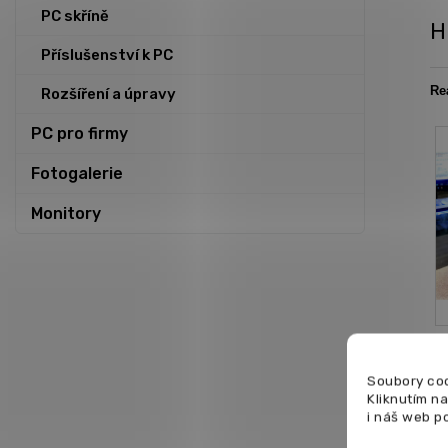
PC skříně
H
Příslušenství k PC
Re
Rozšíření a úpravy
PC pro firmy
Fotogalerie
Monitory
Soubory coo
Kliknutím n
i náš web p