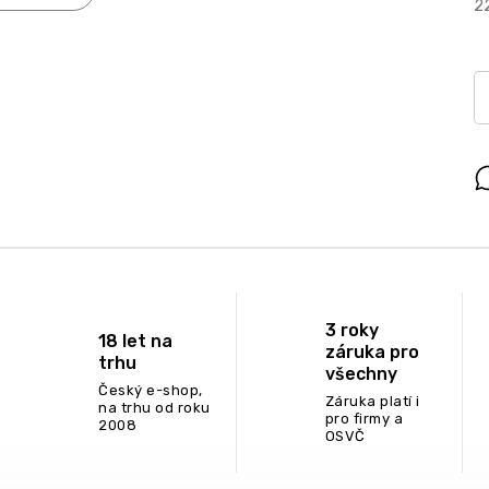
2
3 roky
18 let na
záruka pro
trhu
všechny
Český e-shop,
Záruka platí i
na trhu od roku
pro firmy a
2008
OSVČ