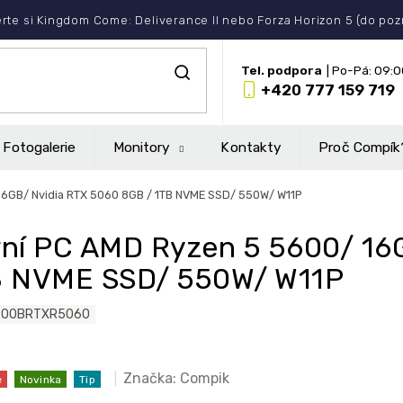
rte si Kingdom Come: Deliverance II nebo Forza Horizon 5 (do po
+420 777 159 719
Fotogalerie
Monitory
Kontakty
Proč Compík
16GB/ Nvidia RTX 5060 8GB / 1TB NVME SSD/ 550W/ W11P
ní PC AMD Ryzen 5 5600/ 16
B NVME SSD/ 550W/ W11P
600BRTXR5060
Značka:
Compik
e
Novinka
Tip