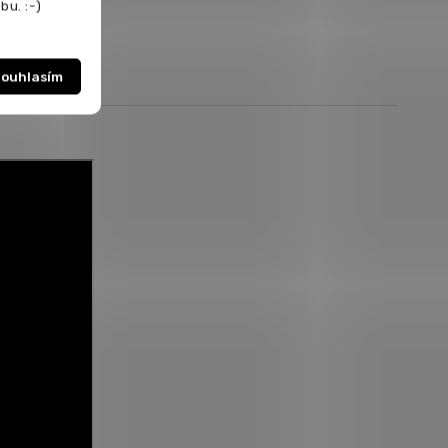
bu. :-)
ouhlasím