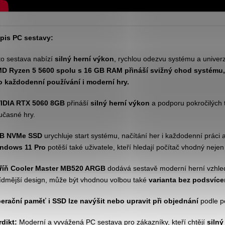
pis PC sestavy:
to sestava nabízí
silný herní výkon
, rychlou odezvu systému a univerz
D Ryzen 5 5600 spolu s 16 GB RAM přináší svižný chod systému, 
o každodenní používání i moderní hry.
IDIA RTX 5060 8GB
přináší
silný herní výkon
a podporu pokročilých t
učasné hry.
B NVMe SSD
urychluje start systému, načítání her i každodenní práci 
ndows 11 Pro
potěší také uživatele, kteří hledají počítač vhodný nejen 
říň Cooler Master MB520 ARGB
dodává sestavě moderní herní vzhled a
řídmější design, může být vhodnou volbou také
varianta bez podsvíce
erační paměť i SSD lze navýšit nebo upravit při objednání
podle p
rdikt:
Moderní a vyvážená PC sestava pro zákazníky, kteří chtějí
silný