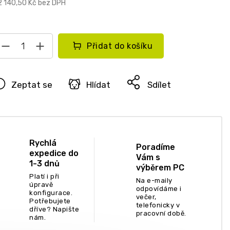
2 140,50 Kč bez DPH
Přidat do košíku
Zeptat se
Hlídat
Sdílet
Rychlá
Poradíme
expedice do
Vám s
1-3 dnů
výběrem PC
Platí i při
Na e-maily
úpravě
odpovídáme i
konfigurace.
večer,
Potřebujete
telefonicky v
dříve? Napište
pracovní době.
nám.