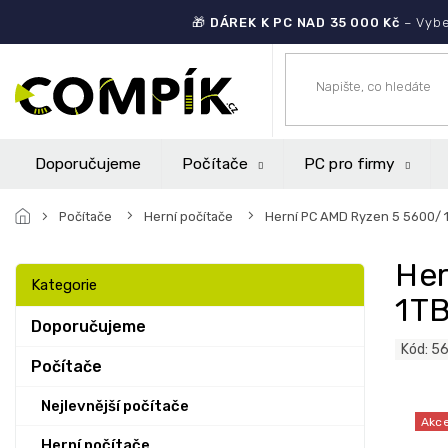
Přejít
🎁
DÁREK K PC NAD 35 000 Kč
– Vybe
na
obsah
Doporučujeme
Počítače
PC pro firmy
Počítače
Herní počítače
Herní PC AMD Ryzen 5 5600/ 
P
Her
o
Přeskočit
Kategorie
s
kategorie
1T
t
Doporučujeme
r
Kód:
5
a
Počítače
n
n
Nejlevnější počítače
Akc
í
Herní počítače