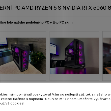
ERNÍ PC AMD RYZEN 5 S NVIDIA RTX 5060 
álné foto našeho podobného PC v této PC skříni
kies nám pomáhají poskytovat Vám co nejlepší zážitek z našeho w
a zelené tlačítko s nápisem "Souhlasím" 👉 nám umožníte využívat 
oužívá cookies!