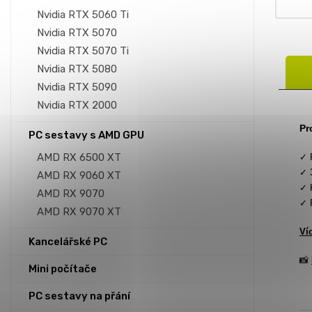
Nvidia RTX 5060 Ti
Nvidia RTX 5070
Nvidia RTX 5070 Ti
Nvidia RTX 5080
Nvidia RTX 5090
Nvidia RTX 2000
Pr
PC sestavy s AMD GPU
AMD RX 6500 XT
✓ 
✓ 
AMD RX 9060 XT
✓ 
AMD RX 9070
✓ 
AMD RX 9070 XT
Ví
Kancelářské PC
📸
Mini počítače
PC sestavy na přání