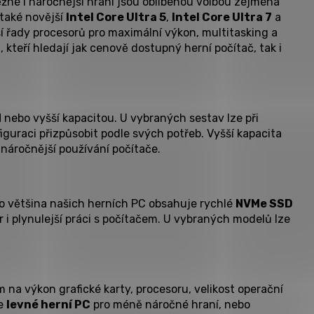
ěžné i náročnější hraní jsou oblíbenou volbou zejména
také novější
Intel Core Ultra 5
,
Intel Core Ultra 7
a
í řady procesorů pro maximální výkon, multitasking a
 kteří hledají jak cenově dostupný herní počítač, tak i
M
nebo vyšší kapacitou. U vybraných sestav lze při
iguraci přizpůsobit podle svých potřeb. Vyšší kapacita
 náročnější používání počítače.
o většina našich herních PC obsahuje rychlé
NVMe SSD
er i plynulejší práci s počítačem. U vybraných modelů lze
.
na výkon grafické karty, procesoru, velikost operační
te
levné herní PC
pro méně náročné hraní, nebo