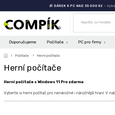
Přejít
🎁
DÁREK K PC NAD 35 000 Kč
– Vybe
na
obsah
Doporučujeme
Počítače
PC pro firmy
Počítače
Herní počítače
Herní počítače
Herní počítače s Windows 11 Pro zdarma
Vyberte si herní počítač pro nenáročné i náročnější hraní. V 