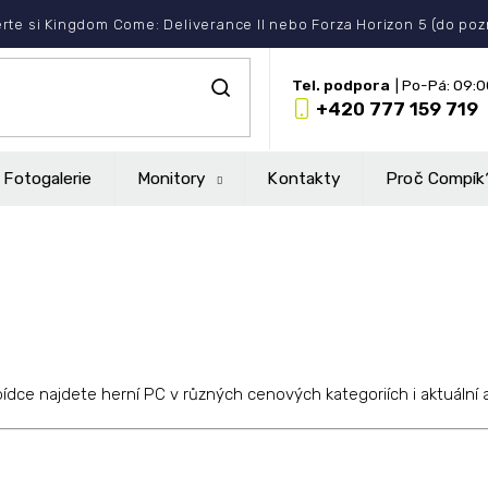
rte si Kingdom Come: Deliverance II nebo Forza Horizon 5 (do po
+420 777 159 719
Fotogalerie
Monitory
Kontakty
Proč Compík
nabídce najdete herní PC v různých cenových kategoriích i aktuál