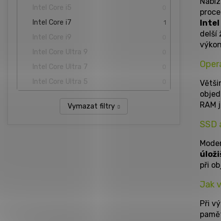
Nabí
Intel Core i5
0
proc
Intel
Intel Core i7
1
delší
Intel Core i9
0
výkon
Intel Core Ultra 9
0
Oper
Intel Core Ultra 7
0
Intel Core Ultra 5
0
Větš
objed
RAM j
Vymazat filtry
SSD a
Mode
úloži
při o
Jak v
Při v
pamět