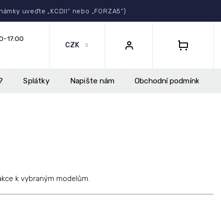
Select Language
▼
známky uveďte „KCDII“ nebo „FORZA5“)
CZK
NÁKUPNÍ
KOŠÍK
?
Splátky
Napište nám
Obchodní podmínky
ní akce k vybraným modelům.