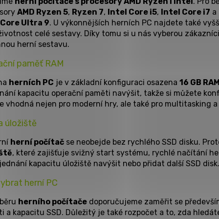
zíme
herní počítače s procesory AMD Ryzen i Intel
. Pro b
esory
AMD Ryzen 5
,
Ryzen 7
,
Intel Core i5
,
Intel Core i7
a 
 Core Ultra 9
. U výkonnějších herních PC najdete také vyšš
 životnost celé sestavy. Díky tomu si u nás vyberou zákazníci,
nou herní sestavu.
ační paměť RAM
ina
herních PC
je v základní konfiguraci osazena
16 GB RA
nání kapacitu operační paměti navýšit, takže si můžete konf
e vhodná nejen pro moderní hry, ale také pro multitasking a
 úložiště
rní
herní počítač
se neobejde bez rychlého SSD disku. Prot
ště
, které zajišťuje svižný start systému, rychlé načítání h
bjednání kapacitu úložiště navýšit nebo přidat další SSD disk
ybrat herní PC
ýběru
herního počítače
doporučujeme zaměřit se především 
i a kapacitu SSD. Důležitý je také rozpočet a to, zda hledá