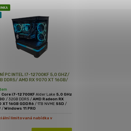
Nejprodávanější
INKA
Abecedně
NÍ PC INTEL I7-12700KF 5,0 GHZ/
B DDR5/ AMD RX 9070 XT 16GB/
 SSD/ 750W
adem
l Core i7-12700KF
Alder Lake
5,0 GHz
BO
/ 32GB DDR5 /
AMD Radeon RX
0 XT 16GB GDDR6
/ 1TB NVME
SSD
/
 /
Windows 11 PRO
iální limitovaná nabídka v
erné PC skříni ASUS se zakřiveným
eněným panelem