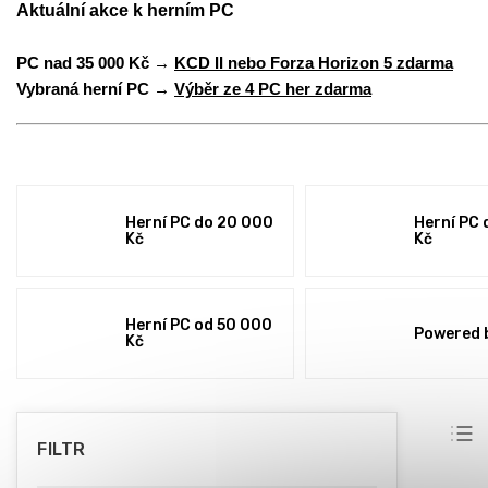
Aktuální akce k herním PC
PC nad 35 000 Kč →
KCD II nebo Forza Horizon 5 zdarma
Vybraná herní PC →
Výběr ze 4 PC her zdarma
Herní PC do 20 000
Herní PC 
Kč
Kč
Herní PC od 50 000
Powered 
Kč
P
Ř
o
a
s
z