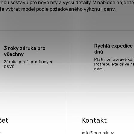
nou sestavu pro nové hry a vyšší detaily. V nabídce najdete
e vybrat model podle požadovaného výkonu i ceny.
Rychlá expedice 
3 roky záruka pro
dnů
všechny
Platí i při úpravě ko
Záruka platí i pro firmy a
Potřebujete dříve? 
OSVČ
nám.
čet
Kontakt
info
@
compik.cz
í