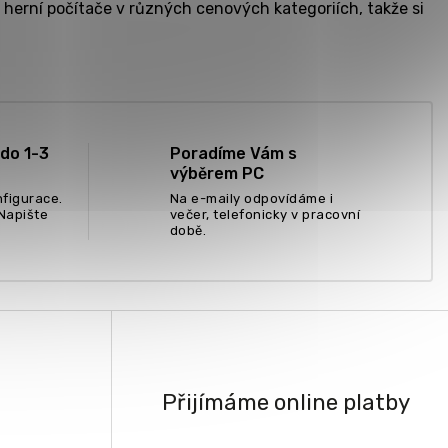
 herní počítače v různých cenových kategoriích, takže si
do 1-3
Poradíme Vám s
výběrem PC
nfigurace.
Na e-maily odpovídáme i
Napište
večer, telefonicky v pracovní
době.
Přijímáme online platby