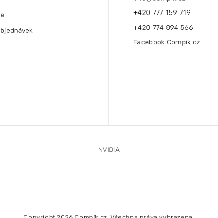
+420 777 159 719
ce
+420 774 894 566
objednávek
Facebook Compík.cz
NVIDIA
Copyright 2026
Compík.cz
. Všechna práva vyhrazena.